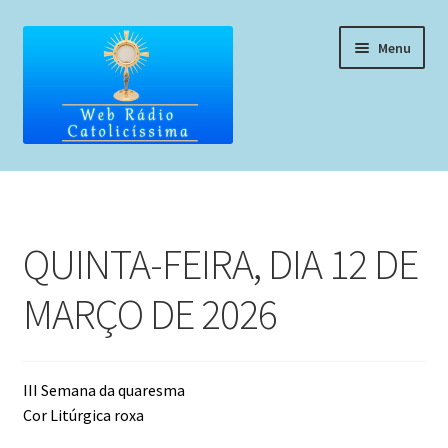
Pular
Pular
Menu
para
para
navegação
o
conteúdo
Home
Programação
QUINTA-FEIRA, DIA 12 DE
Liturgia Diária
MARÇO DE 2026
Horários de missas
Pedidos de oração, testemunho ou música
III Semana da quaresma
Cor Litúrgica roxa
Fale conosco