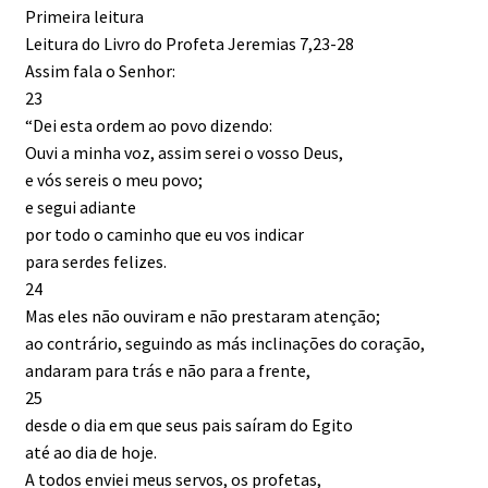
Primeira leitura
Leitura do Livro do Profeta Jeremias 7,23-28
Assim fala o Senhor:
23
“Dei esta ordem ao povo dizendo:
Ouvi a minha voz, assim serei o vosso Deus,
e vós sereis o meu povo;
e segui adiante
por todo o caminho que eu vos indicar
para serdes felizes.
24
Mas eles não ouviram e não prestaram atenção;
ao contrário, seguindo as más inclinações do coração,
andaram para trás e não para a frente,
25
desde o dia em que seus pais saíram do Egito
até ao dia de hoje.
A todos enviei meus servos, os profetas,