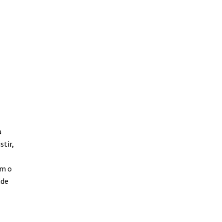
a
stir,
em o
nde