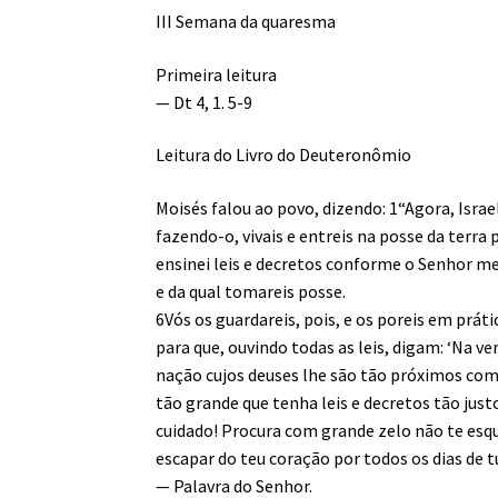
III Semana da quaresma
Primeira leitura
— Dt 4, 1. 5-9
Leitura do Livro do Deuteronômio
Moisés falou ao povo, dizendo: 1“Agora, Israel
fazendo-o, vivais e entreis na posse da terra 
ensinei leis e decretos conforme o Senhor me
e da qual tomareis posse.
6Vós os guardareis, pois, e os poreis em prát
para que, ouvindo todas as leis, digam: ‘Na ve
nação cujos deuses lhe são tão próximos co
tão grande que tenha leis e decretos tão jus
cuidado! Procura com grande zelo não te esqu
escapar do teu coração por todos os dias de tu
— Palavra do Senhor.