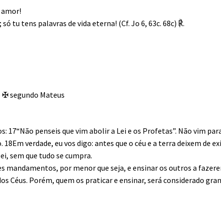
é amor!
 só tu tens palavras de vida eterna! (Cf. Jo 6, 63c. 68c) ℟.
to ✠ segundo Mateus
s: 17“Não penseis que vim abolir a Lei e os Profetas”. Não vim par
18Em verdade, eu vos digo: antes que o céu e a terra deixem de exi
lei, sem que tudo se cumpra.
s mandamentos, por menor que seja, e ensinar os outros a fazer
s Céus. Porém, quem os praticar e ensinar, será considerado gra