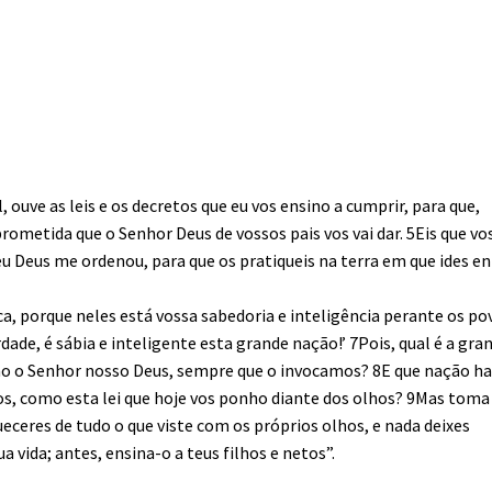
, ouve as leis e os decretos que eu vos ensino a cumprir, para que,
prometida que o Senhor Deus de vossos pais vos vai dar. 5Eis que vo
u Deus me ordenou, para que os pratiqueis na terra em que ides en
ica, porque neles está vossa sabedoria e inteligência perante os po
rdade, é sábia e inteligente esta grande nação!’ 7Pois, qual é a gra
mo o Senhor nosso Deus, sempre que o invocamos? 8E que nação h
tos, como esta lei que hoje vos ponho diante dos olhos? 9Mas toma
eceres de tudo o que viste com os próprios olhos, e nada deixes
a vida; antes, ensina-o a teus filhos e netos”.