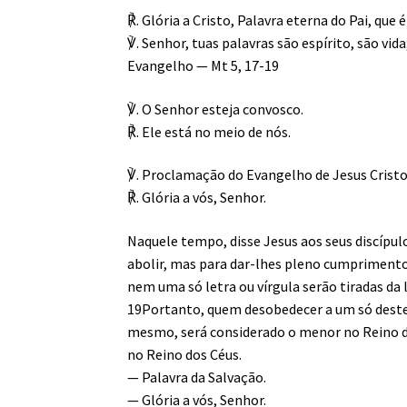
℟. Glória a Cristo, Palavra eterna do Pai, que 
℣. Senhor, tuas palavras são espírito, são vida;
Evangelho — Mt 5, 17-19
℣. O Senhor esteja convosco.
℟. Ele está no meio de nós.
℣. Proclamação do Evangelho de Jesus Cris
℟. Glória a vós, Senhor.
Naquele tempo, disse Jesus aos seus discípulo
abolir, mas para dar-lhes pleno cumprimento. 
nem uma só letra ou vírgula serão tiradas da 
19Portanto, quem desobedecer a um só deste
mesmo, será considerado o menor no Reino do
no Reino dos Céus.
— Palavra da Salvação.
— Glória a vós, Senhor.