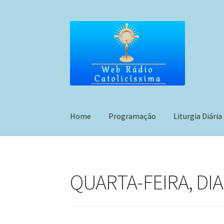
Pular
Pular
para
para
navegação
o
conteúdo
Home
Programação
Liturgia Diária
QUARTA-FEIRA, DIA