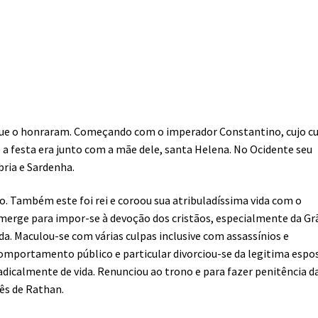
e o honraram. Começando com o imperador Constantino, cujo cu
a festa era junto com a mãe dele, santa Helena. No Ocidente seu
ábria e Sardenha.
no. Também este foi rei e coroou sua atribuladíssima vida com o
emerge para impor-se à devoção dos cristãos, especialmente da Gr
a. Maculou-se com várias culpas inclusive com assassínios e
 comportamento público e particular divorciou-se da legitima espo
dicalmente de vida. Renunciou ao trono e para fazer penitência d
ês de Rathan.