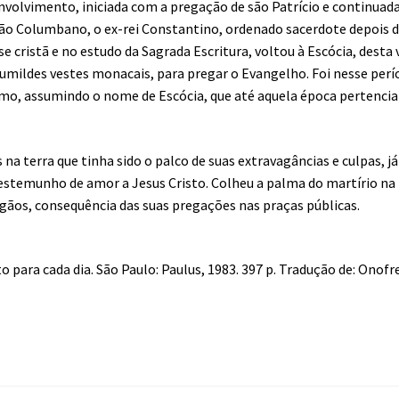
nvolvimento, iniciada com a pregação de são Patrício e continuad
 são Columbano, o ex-rei Constantino, ordenado sacerdote depois 
se cristã e no estudo da Sagrada Escritura, voltou à Escócia, desta 
humildes vestes monacais, para pregar o Evangelho. Foi nesse per
ismo, assumindo o nome de Escócia, que até aquela época pertencia
 na terra que tinha sido o palco de suas extravagâncias e culpas, já
testemunho de amor a Jesus Cristo. Colheu a palma do martírio na
agãos, consequência das suas pregações nas praças públicas.
para cada dia. São Paulo: Paulus, 1983. 397 p. Tradução de: Onofr