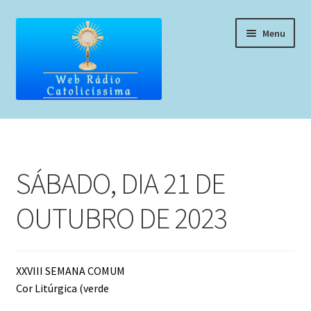
Pular
Pular
Menu
para
para
navegação
o
conteúdo
Home
Programação
SÁBADO, DIA 21 DE
Liturgia Diária
OUTUBRO DE 2023
Horários de missas
Pedidos de oração, testemunho ou música
XXVIII SEMANA COMUM
Cor Litúrgica (verde
Fale conosco