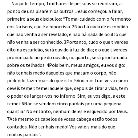
– Naquele tempo, 1milhares de pessoas se reuniram, a
ponto de uns pisarem os outros. Jesus começou a falar,
primeiro a seus discípulos: “Tomai cuidado com o fermento
dos fariseus, que é a hipocrisia. 2Não há nada de escondido
que não venha a ser revelado, e não há nada de oculto que
não venha a ser conhecido. 3Portanto, tudo o que tiverdes
dito na escuridão, será ouvido à luz do dia; e o que tiverdes
pronunciado ao pé do ouvido, no quarto, será proclamado
sobre os telhados. 4Pois bem, meus amigos, eu vos digo:
não tenhais medo daqueles que matam o corpo, não
podendo fazer mais do que isto. 5Vou mostrar-vos a quem
deveis temer: temei aquele que, depois de tirar a vida, tem
o poder de lançar-vos no inferno. Sim, eu vos digo, a este
temei. 6Não se vendem cinco pardais por uma pequena
quantia? No entanto, nenhum deles é esquecido por Deus.
7Até mesmo os cabelos de vossa cabeça estão todos
contados. Não tenhais medo! Vós valeis mais do que
muitos pardais”.