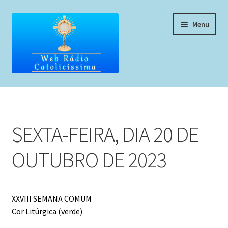
Pular
Pular
Menu
para
para
navegação
o
conteúdo
Home
Programação
SEXTA-FEIRA, DIA 20 DE
Liturgia Diária
OUTUBRO DE 2023
Horários de missas
Pedidos de oração, testemunho ou música
XXVIII SEMANA COMUM
Cor Litúrgica (verde)
Fale conosco