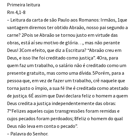
Primeira leitura
Rm 4,1-8
– Leitura da carta de são Paulo aos Romanos: Irmãos, 1que
vantagem diremos ter obtido Abraão, nosso pai segundo a
carne? 2Pois se Abraão se tornou justo em virtude das
obras, está aí seu motivo de glória…, mas não perante
Deus! 3Com efeito, que diz a Escritura? “Abraão creu em
Deus, e isso lhe foi creditado como justiça”. 4Ora, para
quem faz um trabalho, o salário não é creditado como um
presente gratuito, mas como uma dívida. 5Porém, para a
pessoa que, em vez de fazer um trabalho, crê naquele que
torna justo o ímpio, a sua fé lhe é creditada como atestado
de justiça. 6É assim que Davi declara feliz o homem a quem
Deus credita a justiça independentemente das obras:
7“Felizes aqueles cujas transgressões foram remidas e
cujos pecados foram perdoados; 8feliz o homem do qual
Deus não leva em conta o pecado”.
– Palavra do Senhor.