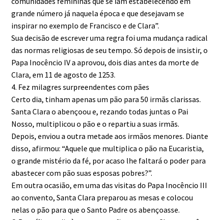
comunidades femininas que se iam estabelecendo em
grande número já naquela época e que desejavam se
inspirar no exemplo de Francisco e de Clara”.
Sua decisão de escrever uma regra foi uma mudança radical
das normas religiosas de seu tempo. Só depois de insistir, o
Papa Inocêncio IV a aprovou, dois dias antes da morte de
Clara, em 11 de agosto de 1253.
4. Fez milagres surpreendentes com pães
Certo dia, tinham apenas um pão para 50 irmãs clarissas.
Santa Clara o abençoou e, rezando todas juntas o Pai
Nosso, multiplicou o pão e o repartiu a suas irmãs.
Depois, enviou a outra metade aos irmãos menores. Diante
disso, afirmou: “Aquele que multiplica o pão na Eucaristia,
o grande mistério da fé, por acaso lhe faltará o poder para
abastecer com pão suas esposas pobres?”.
Em outra ocasião, em uma das visitas do Papa Inocêncio III
ao convento, Santa Clara preparou as mesas e colocou
nelas o pão para que o Santo Padre os abençoasse.