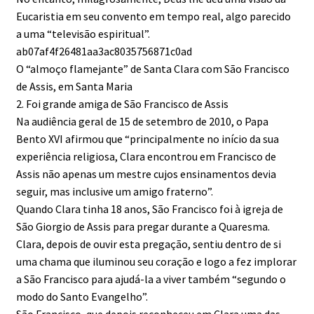
Eucaristia em seu convento em tempo real, algo parecido
a uma “televisão espiritual”.
ab07af4f26481aa3ac8035756871c0ad
O “almoço flamejante” de Santa Clara com São Francisco
de Assis, em Santa Maria
2. Foi grande amiga de São Francisco de Assis
Na audiência geral de 15 de setembro de 2010, o Papa
Bento XVI afirmou que “principalmente no início da sua
experiência religiosa, Clara encontrou em Francisco de
Assis não apenas um mestre cujos ensinamentos devia
seguir, mas inclusive um amigo fraterno”.
Quando Clara tinha 18 anos, São Francisco foi à igreja de
São Giorgio de Assis para pregar durante a Quaresma.
Clara, depois de ouvir esta pregação, sentiu dentro de si
uma chama que iluminou seu coração e logo a fez implorar
a São Francisco para ajudá-la a viver também “segundo o
modo do Santo Evangelho”.
São Francisco, que depois reconheceu em Clara uma das