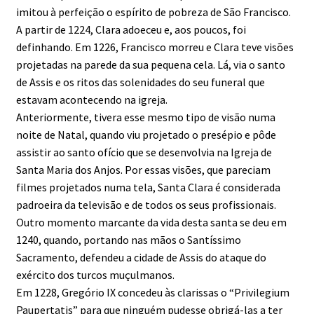
imitou à perfeição o espírito de pobreza de São Francisco.
A partir de 1224, Clara adoeceu e, aos poucos, foi
definhando. Em 1226, Francisco morreu e Clara teve visões
projetadas na parede da sua pequena cela. Lá, via o santo
de Assis e os ritos das solenidades do seu funeral que
estavam acontecendo na igreja.
Anteriormente, tivera esse mesmo tipo de visão numa
noite de Natal, quando viu projetado o presépio e pôde
assistir ao santo ofício que se desenvolvia na Igreja de
Santa Maria dos Anjos. Por essas visões, que pareciam
filmes projetados numa tela, Santa Clara é considerada
padroeira da televisão e de todos os seus profissionais.
Outro momento marcante da vida desta santa se deu em
1240, quando, portando nas mãos o Santíssimo
Sacramento, defendeu a cidade de Assis do ataque do
exército dos turcos muçulmanos.
Em 1228, Gregório IX concedeu às clarissas o “Privilegium
Paupertatis” para que ninguém pudesse obrigá-las a ter