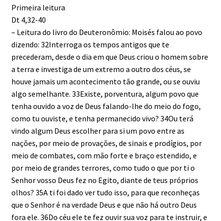
Primeira leitura
Dt 4,32-40
– Leitura do livro do Deuteronômio: Moisés falou ao povo
dizendo: 32Interroga os tempos antigos que te
precederam, desde o dia em que Deus criou o homem sobre
a terra e investiga de um extremo a outro dos céus, se
houve jamais um acontecimento tão grande, ou se ouviu
algo semelhante. 33Existe, porventura, algum povo que
tenha ouvido a voz de Deus falando-lhe do meio do fogo,
como tu ouviste, e tenha permanecido vivo? 34Ou terá
vindo algum Deus escolher para si um povo entre as
nações, por meio de provações, de sinais e prodígios, por
meio de combates, com mão forte e braço estendido, e
por meio de grandes terrores, como tudo o que por ti o
Senhor vosso Deus fez no Egito, diante de teus próprios
olhos? 35A ti foi dado ver tudo isso, para que reconheças
que o Senhor é na verdade Deus e que não há outro Deus
fora ele. 36Do céu ele te fez ouvir sua voz para te instruir, e