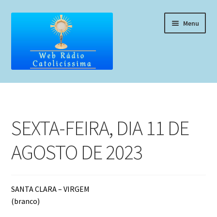
Pular
Pular
Menu
para
para
navegação
o
conteúdo
Home
Programação
SEXTA-FEIRA, DIA 11 DE
Liturgia Diária
AGOSTO DE 2023
Horários de missas
Pedidos de oração, testemunho ou música
SANTA CLARA – VIRGEM
(branco)
Fale conosco