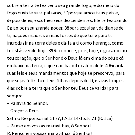
sobre a terra te fez ver o seu grande fogo; e do meio do
fogo ouviste suas palavras, 37porque amou teus pais e,
depois deles, escolheu seus descendentes. Ele te fez sair do
Egito por seu grande poder, 38para expulsar, de diante de
ti, nações maiores e mais fortes do que tu, e para te
introduzir na terra deles e dá-la a ti como herança, como
tu estás vendo hoje. 39Reconhece, pois, hoje, e grava-o em
teu coração, que o Senhor é o Deus lá em cima do céu e cá
embaixo na terra, e que não há outro além dele. 40Guarda
suas leis e seus man­damentos que hoje te prescrevo, para
que sejas feliz, tu e teus filhos depois de ti, e vivas longos
dias sobre a terra que o Senhor teu Deus te vai dar para
sempre.
– Palavra do Senhor.
– Graças a Deus.
Salmo Responsorial: Sl 77,12-13.14-15.16.21 (R: 12a)
– Penso em vossas maravilhas, ó Senhor!
R: Penso em vossas maravilhas, ó Senhor!