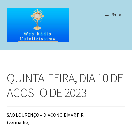
Pular
Pular
Menu
para
para
navegação
o
conteúdo
Home
Programação
QUINTA-FEIRA, DIA 10 DE
Liturgia Diária
AGOSTO DE 2023
Horários de missas
Pedidos de oração, testemunho ou música
SÃO LOURENÇO – DIÁCONO E MÁRTIR
(vermelho)
Fale conosco