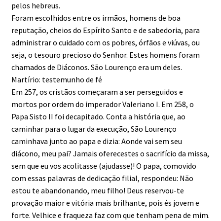
pelos hebreus.
Foram escolhidos entre os irmãos, homens de boa
reputação, cheios do Espírito Santo e de sabedoria, para
administrar o cuidado com os pobres, órfãos e viúvas, ou
seja, o tesouro precioso do Senhor. Estes homens foram
chamados de Diáconos. São Lourenço era um deles.
Martírio: testemunho de fé
Em 257, os cristãos começaram a ser perseguidos e
mortos por ordem do imperador Valeriano I. Em 258, o
Papa Sisto II foi decapitado. Conta a história que, ao
caminhar para o lugar da execução, São Lourenço
caminhava junto ao papa e dizia: Aonde vai sem seu
diácono, meu pai? Jamais oferecestes o sacrifício da missa,
sem que eu vos acolitasse (ajudasse)! O papa, comovido
com essas palavras de dedicação filial, respondeu: Não
estou te abandonando, meu filho! Deus reservou-te
provação maior e vitória mais brilhante, pois és jovem e
forte. Velhice e fraqueza faz com que tenham pena de mim.