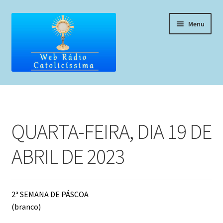
Pular
Pular
Menu
para
para
navegação
o
conteúdo
Home
Programação
QUARTA-FEIRA, DIA 19 DE
Liturgia Diária
ABRIL DE 2023
Horários de missas
Pedidos de oração, testemunho ou música
2ª SEMANA DE PÁSCOA
(branco)
Fale conosco