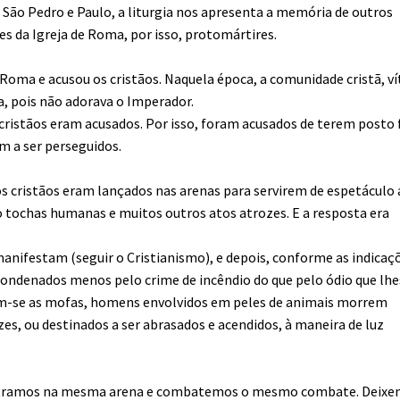
 São Pedro e Paulo, a liturgia nos apresenta a memória de outros
es da Igreja de Roma, por isso, protomártires.
Roma e acusou os cristãos. Naquela época, a comunidade cristã, v
a, pois não adorava o Imperador.
 cristãos eram acusados. Por isso, foram acusados de terem posto
m a ser perseguidos.
s cristãos eram lançados nas arenas para servirem de espetáculo 
o tochas humanas e muitos outros atos atrozes. E a resposta era
anifestam (seguir o Cristianismo), e depois, conforme as indicaç
ondenados menos pelo crime de incêndio do que pelo ódio que lhe
-se as mofas, homens envolvidos em peles de animais morrem
es, ou destinados a ser abrasados e acendidos, à maneira de luz
ontramos na mesma arena e combatemos o mesmo combate. Deix