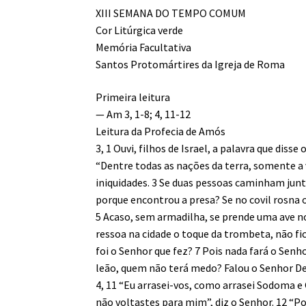
XIII SEMANA DO TEMPO COMUM
Cor Litúrgica verde
Memória Facultativa
Santos Protomártires da Igreja de Roma
Primeira leitura
— Am 3, 1-8; 4, 11-12
Leitura da Profecia de Amós
3, 1 Ouvi, filhos de Israel, a palavra que disse
“Dentre todas as nações da terra, somente a v
iniquidades. 3 Se duas pessoas caminham junta
porque encontrou a presa? Se no covil rosna o
5 Acaso, sem armadilha, se prende uma ave no
ressoa na cidade o toque da trombeta, não f
foi o Senhor que fez? 7 Pois nada fará o Senho
leão, quem não terá medo? Falou o Senhor De
4, 11 “Eu arrasei-vos, como arrasei Sodoma e 
não voltastes para mim”, diz o Senhor. 12 “Por