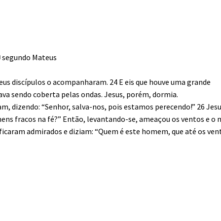
✠ segundo Mateus
seus discípulos o acompanharam. 24 E eis que houve uma grande
va sendo coberta pelas ondas. Jesus, porém, dormia.
am, dizendo: “Senhor, salva-nos, pois estamos perecendo!” 26 Jes
ns fracos na fé?” Então, levantando-se, ameaçou os ventos e o 
ficaram admirados e diziam: “Quem é este homem, que até os ven