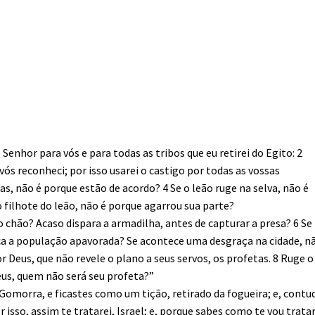
 o Senhor para vós e para todas as tribos que eu retirei do Egito: 2
ós reconheci; por isso usarei o castigo por todas as vossas
s, não é porque estão de acordo? 4 Se o leão ruge na selva, não é
 filhote do leão, não é porque agarrou sua parte?
 chão? Acaso dispara a armadilha, antes de capturar a presa? 6 Se
ica a população apavorada? Se acontece uma desgraça na cidade, n
r Deus, que não revele o plano a seus servos, os profetas. 8 Ruge o
us, quem não será seu profeta?”
Gomorra, e ficastes como um tição, retirado da fogueira; e, contu
 isso, assim te tratarei, Israel; e, porque sabes como te vou tratar