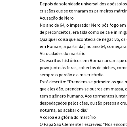
Depois da solenidade universal dos apóstolos
cristãos que se tornaram os primeiros mártir
Acusação de Nero
No ano de 64, o imperador Nero pôs fogo em 
de preconceitos, era tida como seita e inimig
Qualquer coisa que acontecia de negativo, os
em Roma e, a partir daí, no ano 64, começara
Atrocidades do martírio
Os escritos históricos em Roma narram que o
povo junto às feras, cobertos de piches, com
sempre o perdão e a misericórdia.
Está descrito: “Prendem-se primeiro os que m
que eles dão, prendem-se outros em massa, c
tem o gênero humano. Aos tormentos juntam
despedaçados pelos cães, ou são presos a cruz
noturna, ao acabar o dia.”
A coroa e a glória do martírio
O Papa São Clemente I escreveu: “Nos enc