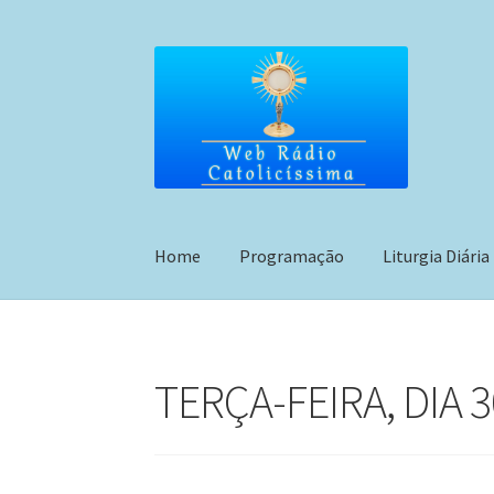
Pular
Pular
para
para
navegação
o
conteúdo
Home
Programação
Liturgia Diária
TERÇA-FEIRA, DIA 