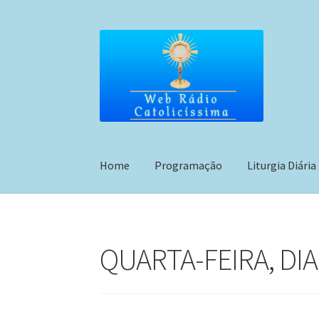
Pular
Pular
para
para
navegação
o
conteúdo
Home
Programação
Liturgia Diária
QUARTA-FEIRA, DIA