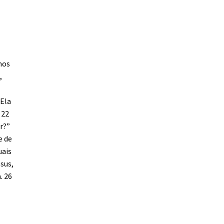
mos
,
 Ela
 22
r?”
e de
uais
esus,
. 26