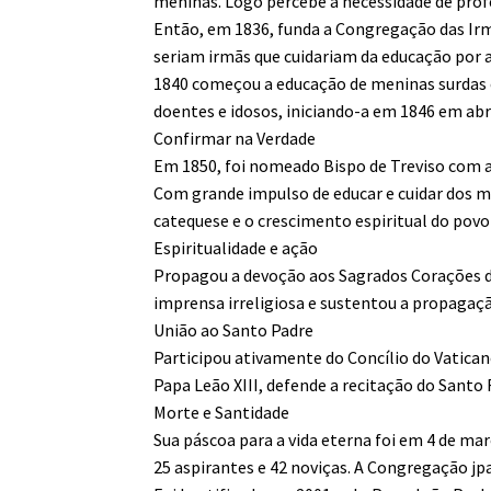
meninas. Logo percebe a necessidade de prof
Então, em 1836, funda a Congregação das Irm
seriam irmãs que cuidariam da educação por a
1840 começou a educação de meninas surdas 
doentes e idosos, iniciando-a em 1846 em abri
Confirmar na Verdade
Em 1850, foi nomeado Bispo de Treviso com as 
Com grande impulso de educar e cuidar dos 
catequese e o crescimento espiritual do povo
Espiritualidade e ação
Propagou a devoção aos Sagrados Corações de
imprensa irreligiosa e sustentou a propagaçã
União ao Santo Padre
Participou ativamente do Concílio do Vatican
Papa Leão XIII, defende a recitação do Santo 
Morte e Santidade
Sua páscoa para a vida eterna foi em 4 de ma
25 aspirantes e 42 noviças. A Congregação jp