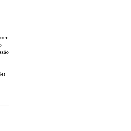
s com
o
essão
ões