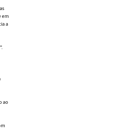
as
 e em
ia a
”.
a
o ao
com