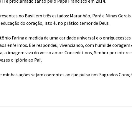
o II e proclamado santo pelo Papa Francisco em 2014.
resentes no Basil em três estados: Maranhão, Pará e Minas Gerais.
a educação do coração, isto é, no prático temor de Deus.
ntônio Farina a medida de uma caridade universal e o enriqueceste
e aos enfermos. Ele respondeu, vivenciando, com humilde coragem 
ja, a imagem viva do vosso amor. Concedei-nos, Senhor por interc
zes o ‘glória ao Pai’.
que minhas ações sejam coerentes ao que pulsa nos Sagrados Coraç