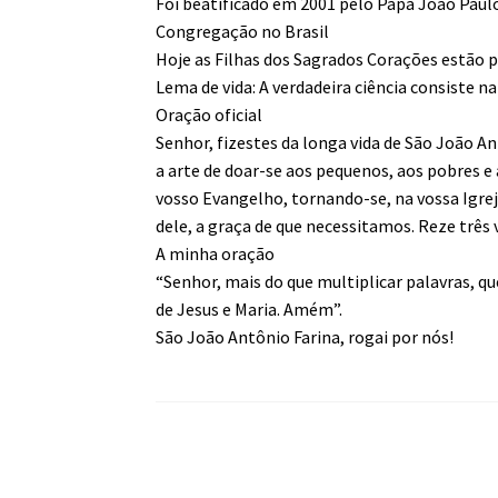
Foi beatificado em 2001 pelo Papa João Paul
Congregação no Brasil
Hoje as Filhas dos Sagrados Corações estão p
Lema de vida: A verdadeira ciência consiste n
Oração oficial
Senhor, fizestes da longa vida de São João A
a arte de doar-se aos pequenos, aos pobres 
vosso Evangelho, tornando-se, na vossa Igre
dele, a graça de que necessitamos. Reze três ve
A minha oração
“Senhor, mais do que multiplicar palavras, 
de Jesus e Maria. Amém”.
São João Antônio Farina, rogai por nós!