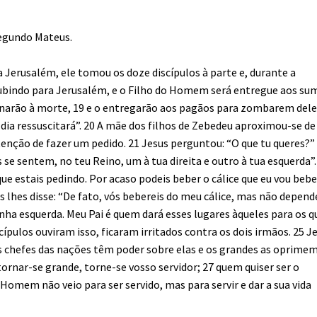
egundo Mateus.
Jerusalém, ele tomou os doze discípulos à parte e, durante a
subindo para Jerusalém, e o Filho do Homem será entregue aos su
denarão à morte, 19 e o entregarão aos pagãos para zombarem dele
o dia ressuscitará”. 20 A mãe dos filhos de Zebedeu aproximou-se de
tenção de fazer um pedido. 21 Jesus perguntou: “O que tu queres?”
se sentem, no teu Reino, um à tua direita e outro à tua esquerda”.
ue estais pedindo. Por acaso podeis beber o cálice que eu vou bebe
lhes disse: “De fato, vós bebereis do meu cálice, mas não depend
nha esquerda. Meu Pai é quem dará esses lugares àqueles para os q
ípulos ouviram isso, ficaram irritados contra os dois irmãos. 25 J
s chefes das nações têm poder sobre elas e os grandes as oprimem
ornar-se grande, torne-se vosso servidor; 27 quem quiser ser o
o Homem não veio para ser servido, mas para servir e dar a sua vida