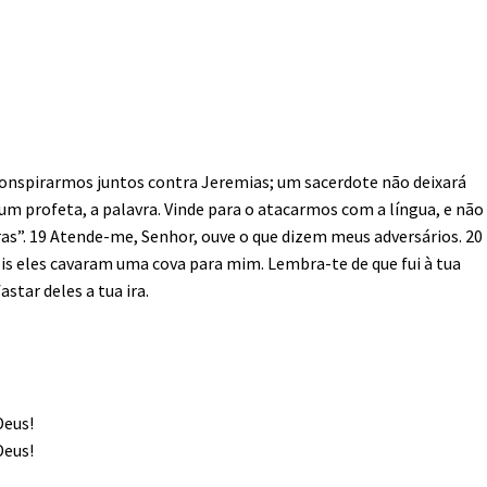
 conspirarmos juntos contra Jeremias; um sacerdote não deixará
um profeta, a palavra. Vinde para o atacarmos com a língua, e não
as”. 19 Atende-me, Senhor, ouve o que dizem meus adversários. 20
is eles cavaram uma cova para mim. Lembra-te de que fui à tua
star deles a tua ira.
Deus!
Deus!