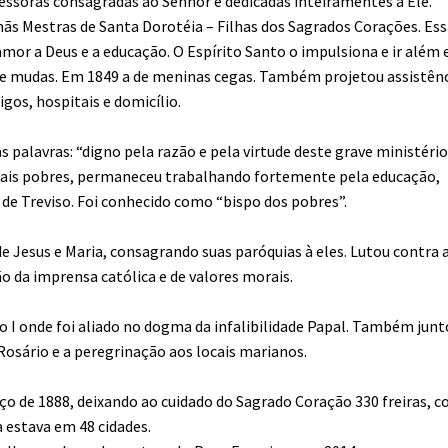
essoras consagradas ao Senhor e dedicadas inteiramentes a Ele.
ãs Mestras de Santa Dorotéia – Filhas dos Sagrados Corações. Ess
mor a Deus e a educação. O Espírito Santo o impulsiona e ir além
e mudas. Em 1849 a de meninas cegas. Também projetou assistênc
gos, hospitais e domicílio.
palavras: “digno pela razão e pela virtude deste grave ministério
mais pobres, permaneceu trabalhando fortemente pela educação,
 de Treviso. Foi conhecido como “bispo dos pobres”.
 Jesus e Maria, consagrando suas paróquias à eles. Lutou contra 
o da imprensa católica e de valores morais.
o I onde foi aliado no dogma da infalibilidade Papal. Também junt
Rosário e a peregrinação aos locais marianos.
rço de 1888, deixando ao cuidado do Sagrado Coração 330 freiras, 
a estava em 48 cidades.