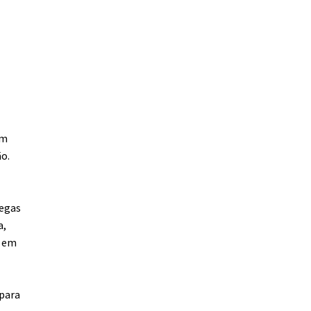
em
o.
legas
a,
o em
 para