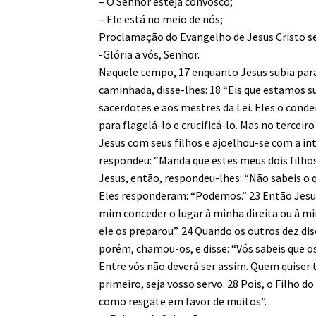
– O Senhor esteja convosco;
– Ele está no meio de nós;
Proclamação do Evangelho de Jesus Cristo s
-Glória a vós, Senhor.
Naquele tempo, 17 enquanto Jesus subia para 
caminhada, disse-lhes: 18 “Eis que estamos 
sacerdotes e aos mestres da Lei. Eles o con
para flagelá-lo e crucificá-lo. Mas no terceir
Jesus com seus filhos e ajoelhou-se com a in
respondeu: “Manda que estes meus dois filhos 
Jesus, então, respondeu-lhes: “Não sabeis o q
Eles responderam: “Podemos.” 23 Então Jesus 
mim conceder o lugar à minha direita ou à mi
ele os preparou”. 24 Quando os outros dez disc
porém, chamou-os, e disse: “Vós sabeis que o
Entre vós não deverá ser assim. Quem quiser t
primeiro, seja vosso servo. 28 Pois, o Filho d
como resgate em favor de muitos”.