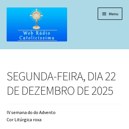
Pular
Pular
Menu
para
para
navegação
o
conteúdo
Home
Programação
SEGUNDA-FEIRA, DIA 22
Liturgia Diária
DE DEZEMBRO DE 2025
Horários de missas
Pedidos de oração, testemunho ou música
IV semana do do Advento
Cor Litúrgica roxa
Fale conosco