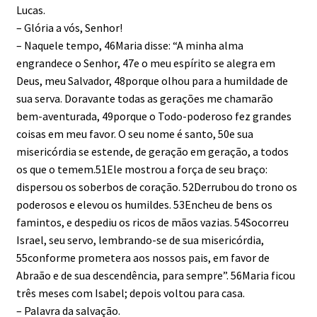
Lucas.
– Glória a vós, Senhor!
– Naquele tempo, 46Maria disse: “A minha alma
engrandece o Senhor, 47e o meu espírito se alegra em
Deus, meu Salvador, 48porque olhou para a humildade de
sua serva. Doravante todas as gerações me chamarão
bem-aventurada, 49porque o Todo-poderoso fez grandes
coisas em meu favor. O seu nome é santo, 50e sua
misericórdia se estende, de geração em geração, a todos
os que o temem.51Ele mostrou a força de seu braço:
dispersou os soberbos de coração. 52Derrubou do trono os
poderosos e elevou os humildes. 53Encheu de bens os
famintos, e despediu os ricos de mãos vazias. 54Socorreu
Israel, seu servo, lembrando-se de sua misericórdia,
55conforme prometera aos nossos pais, em favor de
Abraão e de sua descendência, para sempre”. 56Maria ficou
três meses com Isabel; depois voltou para casa.
– Palavra da salvação.