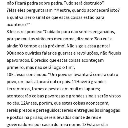
não ficará pedra sobre pedra. Tudo será destruído”.
7Mas eles perguntaram: “Mestre, quando acontecerá isto?
E qual vai ser o sinal de que estas coisas estão para
acontecer?”
8Jesus respondeu: “Cuidado para não serdes enganados,
porque muitos virão em meu nome, dizendo: ‘Sou eu!’ e
ainda: ‘O tempo está próximo’. Não sigais essa gente!
9Quando ouvirdes falar de guerras e revoluções, não fiqueis
apavorados. É preciso que estas coisas aconteçam
primeiro, mas não será logo o fim”.
10E Jesus continuou: “Um povo se levantará contra outro
povo, um país atacará outro país. 11Haverá grandes
terremotos, fomes e pestes em muitos lugares;
acontecerão coisas pavorosas e grandes sinais serão vistos
no céu. 12Antes, porém, que estas coisas aconteçam,
sereis presos e perseguidos; sereis entregues às sinagogas
e postos na prisão; sereis levados diante de reis e
governadores por causa do meu nome. 13Esta será a