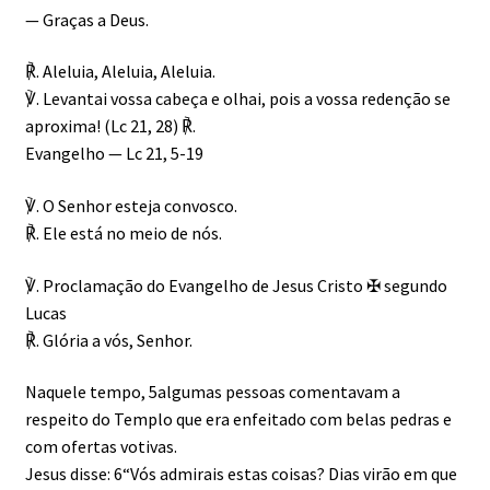
— Graças a Deus.
℟. Aleluia, Aleluia, Aleluia.
℣. Levantai vossa cabeça e olhai, pois a vossa redenção se
aproxima! (Lc 21, 28) ℟.
Evangelho — Lc 21, 5-19
℣. O Senhor esteja convosco.
℟. Ele está no meio de nós.
℣. Proclamação do Evangelho de Jesus Cristo ✠ segundo
Lucas
℟. Glória a vós, Senhor.
Naquele tempo, 5algumas pessoas comentavam a
respeito do Templo que era enfeitado com belas pedras e
com ofertas votivas.
Jesus disse: 6“Vós admirais estas coisas? Dias virão em que