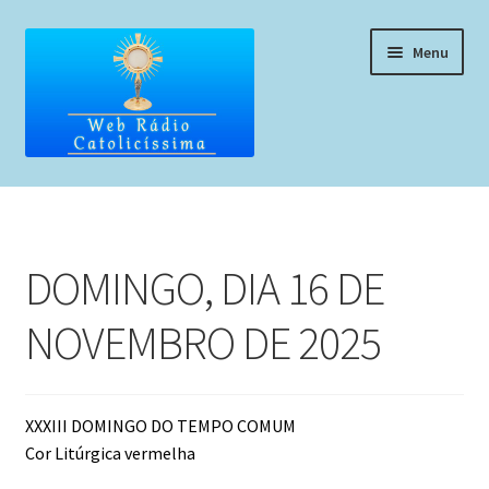
Pular
Pular
Menu
para
para
navegação
o
conteúdo
Home
Programação
DOMINGO, DIA 16 DE
Liturgia Diária
NOVEMBRO DE 2025
Horários de missas
Pedidos de oração, testemunho ou música
XXXIII DOMINGO DO TEMPO COMUM
Cor Litúrgica vermelha
Fale conosco