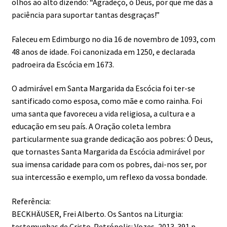
olhos ao alto dizendo: “Agradeço, ó Deus, por que me dás a
paciência para suportar tantas desgraças!”
Faleceu em Edimburgo no dia 16 de novembro de 1093, com
48 anos de idade. Foi canonizada em 1250, e declarada
padroeira da Escócia em 1673.
O admirável em Santa Margarida da Escócia foi ter-se
santificado como esposa, como mãe e como rainha. Foi
uma santa que favoreceu a vida religiosa, a cultura e a
educação em seu país. A Oração coleta lembra
particularmente sua grande dedicação aos pobres: Ó Deus,
que tornastes Santa Margarida da Escócia admirável por
sua imensa caridade para com os pobres, dai-nos ser, por
sua intercessão e exemplo, um reflexo da vossa bondade.
Referência:
BECKHÄUSER, Frei Alberto. Os Santos na Liturgia:
testemunhas de Cristo. Petrópolis: Vozes, 2013. 391 p.