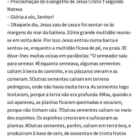
– Proclamação do Evangelho de Jesus Cristo † segundo
Mateus
– Glória a vós, Senhor!
– 1Naquele dia, Jesus saiu de casa e foi sentar-se às
margens do mar da Galileia. 2Uma grande multidão reuniu-
se em volta dele. Por isso Jesus entrou numa barca e
sentou-se, enquanto a multidão ficava de pé, na praia. 3E
disse-lhes muitas coisas em parábolas: “O semeador saiu
para semear. 4Enquanto semeava, algumas sementes
caíram à beira do caminho, e os pássaros vieram e as
comeram. 5Outras sementes caíram em terreno
pedregoso, onde não havia muita terra. As sementes logo
brotaram, porque a terra não era profunda. 6Mas, quando o
sol apareceu, as plantas ficaram queimadas e secaram,
porque não tinham raiz. 7Outras sementes caíram no meio
dos espinhos. Os espinhos cresceram e sufocaram as
plantas. 8Outras sementes, porém, caíram em terra boa, e
produziram à base de cem, de sessenta e de trinta frutos