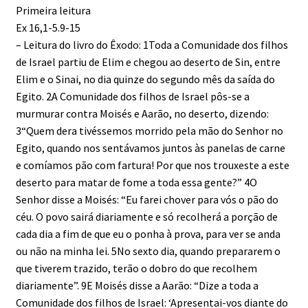
Primeira leitura
Ex 16,1-5.9-15
– Leitura do livro do Êxodo: 1Toda a Comunidade dos filhos
de Israel partiu de Elim e chegou ao deserto de Sin, entre
Elim e o Sinai, no dia quinze do segundo mês da saída do
Egito. 2A Comunidade dos filhos de Israel pôs-se a
murmurar contra Moisés e Aarão, no deserto, dizendo:
3“Quem dera tivéssemos morrido pela mão do Senhor no
Egito, quando nos sentávamos juntos às panelas de carne
e comíamos pão com fartura! Por que nos trouxeste a este
deserto para matar de fome a toda essa gente?” 4O
Senhor disse a Moisés: “Eu farei chover para vós o pão do
céu. O povo sairá diariamente e só recolherá a porção de
cada dia a fim de que eu o ponha à prova, para ver se anda
ou não na minha lei. 5No sexto dia, quando prepararem o
que tiverem trazido, terão o dobro do que recolhem
diariamente”. 9E Moisés disse a Aarão: “Dize a toda a
Comunidade dos filhos de Israel: ‘Apresentai-vos diante do