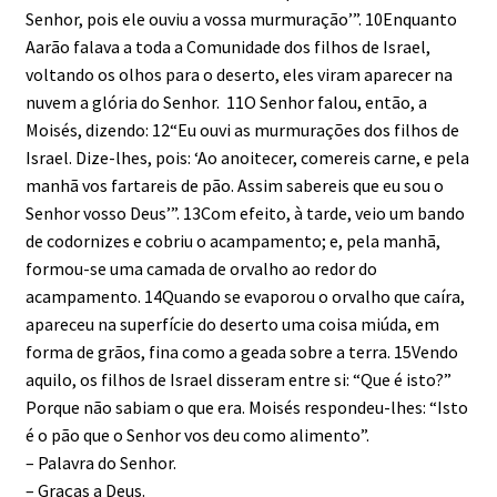
Senhor, pois ele ouviu a vossa murmuração’”. 10Enquanto
Aarão falava a toda a Comunidade dos filhos de Israel,
voltando os olhos para o deserto, eles viram aparecer na
nuvem a glória do Senhor. 11O Senhor falou, então, a
Moisés, dizendo: 12“Eu ouvi as murmurações dos filhos de
Israel. Dize-lhes, pois: ‘Ao anoitecer, comereis carne, e pela
manhã vos fartareis de pão. Assim sabereis que eu sou o
Senhor vosso Deus’”. 13Com efeito, à tarde, veio um bando
de codornizes e cobriu o acampamento; e, pela manhã,
formou-se uma camada de orvalho ao redor do
acampamento. 14Quando se evaporou o orvalho que caíra,
apareceu na superfície do deserto uma coisa miúda, em
forma de grãos, fina como a geada sobre a terra. 15Vendo
aquilo, os filhos de Israel disseram entre si: “Que é isto?”
Porque não sabiam o que era. Moisés respondeu-lhes: “Isto
é o pão que o Senhor vos deu como alimento”.
– Palavra do Senhor.
– Graças a Deus.