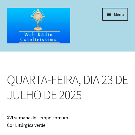
Pular
Pular
Menu
para
para
navegação
o
conteúdo
Home
Programação
QUARTA-FEIRA, DIA 23 DE
Liturgia Diária
JULHO DE 2025
Horários de missas
Pedidos de oração, testemunho ou música
XVI semana do tempo comum
Cor Litúrgica verde
Fale conosco