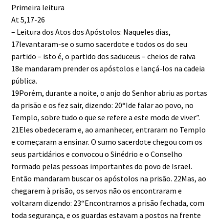
Primeira leitura
At 5,17-26
– Leitura dos Atos dos Apóstolos: Naqueles dias,
17levantaram-se o sumo sacerdote e todos os do seu
partido – isto é, o partido dos saduceus – cheios de raiva
18e mandaram prender os apóstolos e lançá-los na cadeia
pública.
19Porém, durante a noite, o anjo do Senhor abriu as portas
da prisão e os fez sair, dizendo: 20“Ide falar ao povo, no
Templo, sobre tudo o que se refere a este modo de viver”.
21Eles obedeceram e, ao amanhecer, entraram no Templo
e começaram a ensinar. O sumo sacerdote chegou com os
seus partidários e convocou o Sinédrio e o Conselho
formado pelas pessoas importantes do povo de Israel.
Então mandaram buscar os apóstolos na prisão. 22Mas, ao
chegarem à prisão, os servos não os encontraram e
voltaram dizendo: 23“Encontramos a prisão fechada, com
toda segurança, e os guardas estavam a postos na frente