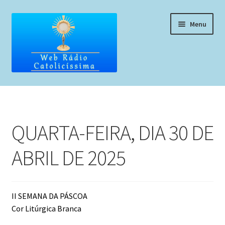
Pular
Pular
Menu
para
para
navegação
o
conteúdo
Home
Programação
QUARTA-FEIRA, DIA 30 DE
Liturgia Diária
ABRIL DE 2025
Horários de missas
Pedidos de oração, testemunho ou música
II SEMANA DA PÁSCOA
Cor Litúrgica Branca
Fale conosco