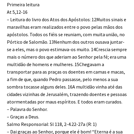
Primeira leitura
At 5,12-16
– Leitura do livro dos Atos dos Apóstolos: 12Muitos sinais e
maravilhas eram realizados entre o povo pelas mãos dos
apóstolos. Todos os fiéis se reuniam, com muita união, no
Pórtico de Salomão. 13Nenhum dos outros ousava juntar-
se a eles, mas o povo estimava-os muito. 14Crescia sempre
mais o número dos que aderiam ao Senhor pela fé; era uma
multidão de homens e mulheres. 15Chegavam a
transportar para as praças os doentes em camas e macas,
a fim de que, quando Pedro passasse, pelo menos a sua
sombra tocasse alguns deles. 16A multidão vinha até das
cidades vizinhas de Jerusalém, trazendo doentes e pessoas
atormentadas por maus espíritos. E todos eram curados.
– Palavra do Senhor.
– Graças a Deus.
Salmo Responsorial: Sl 118, 2-4.22-27a (R: 1)
– Dai graças ao Senhor, porque ele é bom! “Eterna é a sua