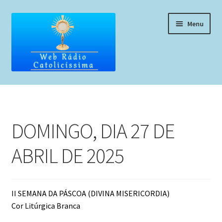
Pular
Pular
Menu
para
para
navegação
o
conteúdo
Home
Programação
DOMINGO, DIA 27 DE
Liturgia Diária
ABRIL DE 2025
Horários de missas
Pedidos de oração, testemunho ou música
II SEMANA DA PÁSCOA (DIVINA MISERICORDIA)
Cor Litúrgica Branca
Fale conosco