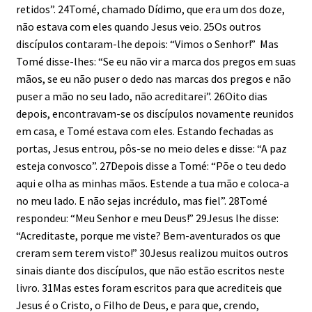
retidos”. 24Tomé, chamado Dídimo, que era um dos doze,
não estava com eles quando Jesus veio. 25Os outros
discípulos contaram-lhe depois: “Vimos o Senhor!” Mas
Tomé disse-lhes: “Se eu não vir a marca dos pregos em suas
mãos, se eu não puser o dedo nas marcas dos pregos e não
puser a mão no seu lado, não acreditarei”. 26Oito dias
depois, encontravam-se os discípulos novamente reunidos
em casa, e Tomé estava com eles. Estando fechadas as
portas, Jesus entrou, pôs-se no meio deles e disse: “A paz
esteja convosco”. 27Depois disse a Tomé: “Põe o teu dedo
aqui e olha as minhas mãos. Estende a tua mão e coloca-a
no meu lado. E não sejas incrédulo, mas fiel”. 28Tomé
respondeu: “Meu Senhor e meu Deus!” 29Jesus lhe disse:
“Acreditaste, porque me viste? Bem-aventurados os que
creram sem terem visto!” 30Jesus realizou muitos outros
sinais diante dos discípulos, que não estão escritos neste
livro. 31Mas estes foram escritos para que acrediteis que
Jesus é o Cristo, o Filho de Deus, e para que, crendo,