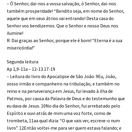
– Ó Senhor, dai-nos a vossa salvação, ó Senhor, dai-nos
também prosperidade! “Bendito seja, em nome do Senhor,
aquele que em seus átrios vai entrando! Desta casa do
Senhor vos bendizemos. Que o Senhor e nosso Deus nos
ilumine!
R: Dai graças ao Senhor, porque ele é bom! “Eterna é a sua
misericórdia!”
Segunda leitura
Ap 1,9-11a – 12-13.17-19
– Leitura do livro do Apocalipse de São João: 9Eu, João,
vosso irmão e companheiro na tribulação, e também no
reino e na perseverança em Jesus, fui levado à ilha de
Patmos, por causa da Palavra de Deus e do testemunho que
eu dava de Jesus. 10No dia do Senhor, fui arrebatado pelo
Espírito e ouvi atrás de mim uma voz forte, como de
trombeta, 11aa qual dizia: “O que vais ver, escreve-o num
livro”. 12Então voltei-me para ver quem estava falando; e