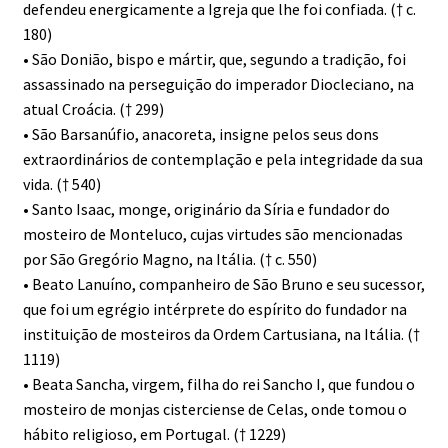
defendeu energicamente a Igreja que lhe foi confiada. († c.
180)
• São Donião, bispo e mártir, que, segundo a tradição, foi
assassinado na perseguição do imperador Diocleciano, na
atual Croácia. († 299)
• São Barsanúfio, anacoreta, insigne pelos seus dons
extraordinários de contemplação e pela integridade da sua
vida. († 540)
• Santo Isaac, monge, originário da Síria e fundador do
mosteiro de Monteluco, cujas virtudes são mencionadas
por São Gregório Magno, na Itália. († c. 550)
• Beato Lanuíno, companheiro de São Bruno e seu sucessor,
que foi um egrégio intérprete do espírito do fundador na
instituição de mosteiros da Ordem Cartusiana, na Itália. (†
1119)
• Beata Sancha, virgem, filha do rei Sancho I, que fundou o
mosteiro de monjas cisterciense de Celas, onde tomou o
hábito religioso, em Portugal. († 1229)