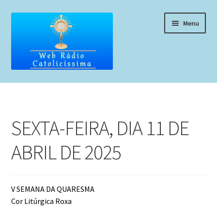
Pular
Pular
Menu
para
para
navegação
o
conteúdo
Home
Programação
SEXTA-FEIRA, DIA 11 DE
Liturgia Diária
ABRIL DE 2025
Horários de missas
Pedidos de oração, testemunho ou música
V SEMANA DA QUARESMA
Cor Litúrgica Roxa
Fale conosco