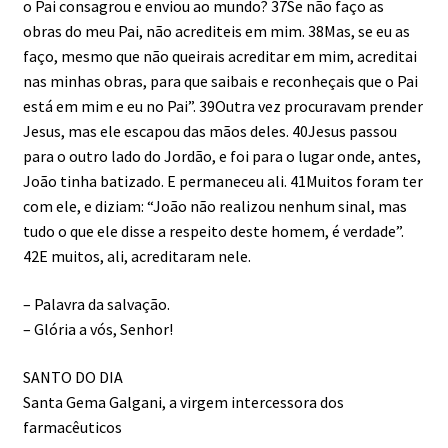
o Pai consagrou e enviou ao mundo? 37Se não faço as
obras do meu Pai, não acrediteis em mim. 38Mas, se eu as
faço, mesmo que não queirais acreditar em mim, acreditai
nas minhas obras, para que saibais e reconheçais que o Pai
está em mim e eu no Pai”. 39Outra vez procuravam prender
Jesus, mas ele escapou das mãos deles. 40Jesus passou
para o outro lado do Jordão, e foi para o lugar onde, antes,
João tinha batizado. E permaneceu ali. 41Muitos foram ter
com ele, e diziam: “João não realizou nenhum sinal, mas
tudo o que ele disse a respeito deste homem, é verdade”.
42E muitos, ali, acreditaram nele.
– Palavra da salvação.
– Glória a vós, Senhor!
SANTO DO DIA
Santa Gema Galgani, a virgem intercessora dos
farmacêuticos