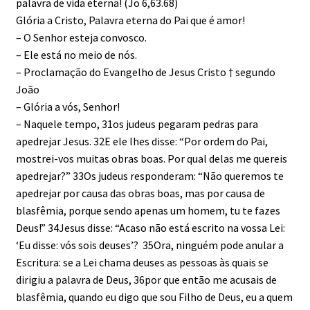
palavra de vida eterna! (Jo 6,63.68)
Glória a Cristo, Palavra eterna do Pai que é amor!
– O Senhor esteja convosco.
– Ele está no meio de nós.
– Proclamação do Evangelho de Jesus Cristo † segundo
João
– Glória a vós, Senhor!
– Naquele tempo, 31os judeus pegaram pedras para
apedrejar Jesus. 32E ele lhes disse: “Por ordem do Pai,
mostrei-vos muitas obras boas. Por qual delas me quereis
apedrejar?” 33Os judeus responderam: “Não queremos te
apedrejar por causa das obras boas, mas por causa de
blasfêmia, porque sendo apenas um homem, tu te fazes
Deus!” 34Jesus disse: “Acaso não está escrito na vossa Lei:
‘Eu disse: vós sois deuses’? 35Ora, ninguém pode anular a
Escritura: se a Lei chama deuses as pessoas às quais se
dirigiu a palavra de Deus, 36por que então me acusais de
blasfêmia, quando eu digo que sou Filho de Deus, eu a quem