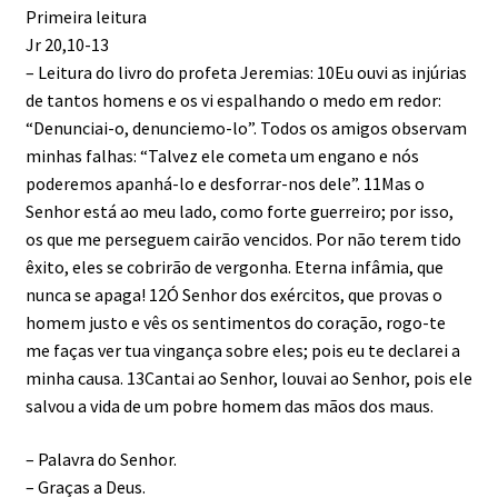
Primeira leitura
Jr 20,10-13
– Leitura do livro do profeta Jeremias: 10Eu ouvi as injúrias
de tantos homens e os vi espalhando o medo em redor:
“Denunciai-o, denunciemo-lo”. Todos os amigos observam
minhas falhas: “Talvez ele cometa um engano e nós
poderemos apanhá-lo e desforrar-nos dele”. 11Mas o
Senhor está ao meu lado, como forte guerreiro; por isso,
os que me perseguem cairão vencidos. Por não terem tido
êxito, eles se cobrirão de vergonha. Eterna infâmia, que
nunca se apaga! 12Ó Senhor dos exércitos, que provas o
homem justo e vês os sentimentos do coração, rogo-te
me faças ver tua vingança sobre eles; pois eu te declarei a
minha causa. 13Cantai ao Senhor, louvai ao Senhor, pois ele
salvou a vida de um pobre homem das mãos dos maus.
– Palavra do Senhor.
– Graças a Deus.