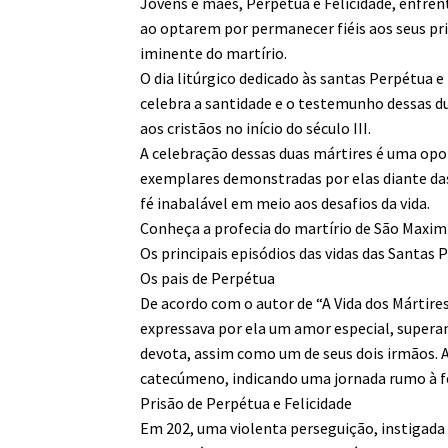
Jovens e mães, Perpétua e Felicidade, enfre
ao optarem por permanecer fiéis aos seus pr
iminente do martírio.
O dia litúrgico dedicado às santas Perpétua e
celebra a santidade e o testemunho dessas d
aos cristãos no início do século III.
A celebração dessas duas mártires é uma opor
exemplares demonstradas por elas diante das
fé inabalável em meio aos desafios da vida.
Conheça a profecia do martírio de São Maxim
Os principais episódios das vidas das Santas 
Os pais de Perpétua
De acordo com o autor de “A Vida dos Mártires
expressava por ela um amor especial, superan
devota, assim como um de seus dois irmãos. 
catecúmeno, indicando uma jornada rumo à fé
Prisão de Perpétua e Felicidade
Em 202, uma violenta perseguição, instigada