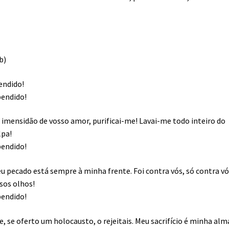
b)
endido!
pendido!
 imensidão de vosso amor, purificai-me! Lavai-me todo inteiro do
lpa!
pendido!
u pecado está sempre à minha frente. Foi contra vós, só contra vó
ssos olhos!
pendido!
 e, se oferto um holocausto, o rejeitais. Meu sacrifício é minha alm