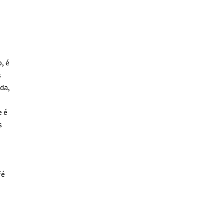
, é
s
da,
e é
s
fé