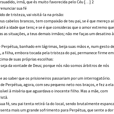
rsuadido, irmã, que és muito favorecida pelo Céu […] 2
renunciar sua fé
o de tristeza, vai visitá-la na prisão:
eus cabelos brancos, tem compaixão de teu pai, se é que mereço a
 até a idade que tens; e se é que consideras que o amor extremo qu
das as situações, a teus demais irmãos; não me faças um desatino à
 Perpétua, banhado em lágrimas, beija suas mãos e, num gesto d
, a filha, embora tocada pela tristeza do pai, permanece firme em
cima de suas próprias escolhas:
o seja da vontade de Deus; porque nós não somos árbitros de nós
nte ao saber que os prisioneiros passariam por um interrogatório.
 de Perpétua, agora, com seu pequeno neto nos braços, e fez a el
sível à miséria que aguardava o inocente filho. Mas a mãe, com
istã.
sua fé, seu pai tenta retirá-la do local, sendo brutalmente espanc
esenta mais um grande sofrimento para Perpétua, que sente a dor