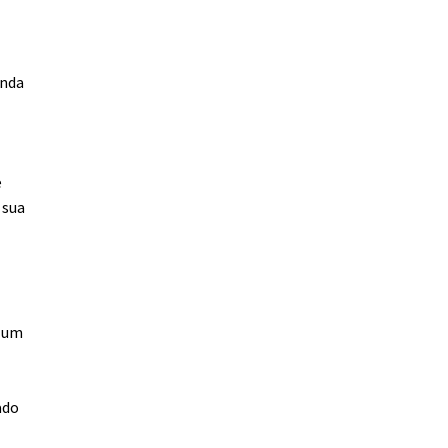
inda
e
e
 sua
a um
ado