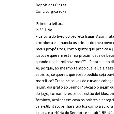
Depois das Cinzas
Cor Litúrgica roxa
Primeira leitura
Is 58,1-9a
– Leitura do livro do profeta Isaías: Assim fa
trombeta e denuncia os crimes do meu povo e
meus propósitos, como gente que pratica a j
justos e querem estar na proximidade de Deus
quando nos humilhávamos?” – É porque no dia
4É porque, ao mesmo tempo que jejuais, fazei
espírito, se quereis que vosso pedido seja ou
mortifica? Trata-se talvez de curvar a cabeça
jejum, dia grato ao Senhor? 6Acaso o jejum qu
do jugo, tornar livres os que estão detidos, 
faminto, acolher em casa os pobres e peregr
carne.8Então, brilhará tua luz como a aurora
justiça e a glória do Senhor te seguirá. 9Então