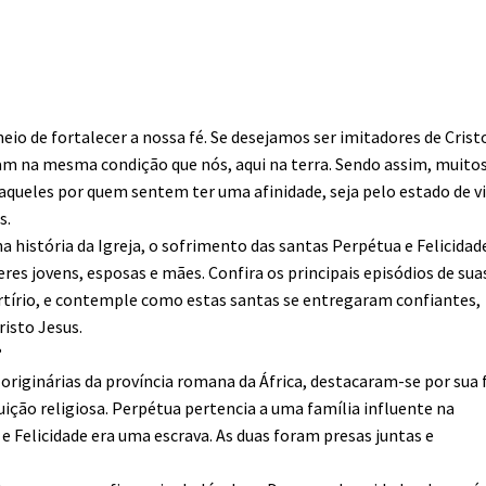
eio de fortalecer a nossa fé. Se desejamos ser imitadores de Cristo
ram na mesma condição que nós, aqui na terra. Sendo assim, muito
queles por quem sentem ter uma afinidade, seja pelo estado de vi
s.
 história da Igreja, o sofrimento das santas Perpétua e Felicidad
s jovens, esposas e mães. Confira os principais episódios de sua
martírio, e contemple como estas santas se entregaram confiantes,
isto Jesus.
?
, originárias da província romana da África, destacaram-se por sua 
ição religiosa. Perpétua pertencia a uma família influente na
e Felicidade era uma escrava. As duas foram presas juntas e