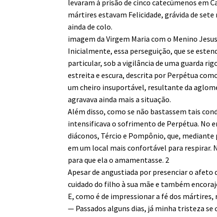
levaram à prisão de cinco catecúmenos em Ca
mártires estavam Felicidade, grávida de set
ainda de colo.
imagem da Virgem Maria com o Menino Jesus e
Inicialmente, essa perseguição, que se estend
particular, sob a vigilância de uma guarda ri
estreita e escura, descrita por Perpétua co
um cheiro insuportável, resultante da aglom
agravava ainda mais a situação.
Além disso, como se não bastassem tais condi
intensificava o sofrimento de Perpétua. No 
diáconos, Tércio e Pompônio, que, mediante
em um local mais confortável para respirar.
para que ela o amamentasse. 2
Apesar de angustiada por presenciar o afeto 
cuidado do filho à sua mãe e também encorajo
E, como é de impressionar a fé dos mártires, 
— Passados alguns dias, já minha tristeza se 