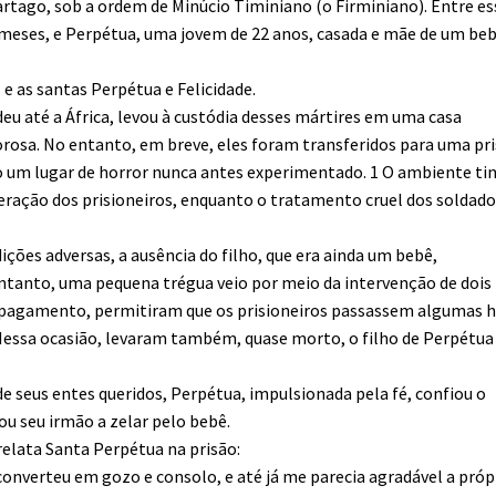
rtago, sob a ordem de Minúcio Timiniano (o Firminiano). Entre es
e meses, e Perpétua, uma jovem de 22 anos, casada e mãe de um be
 as santas Perpétua e Felicidade.
eu até a África, levou à custódia desses mártires em uma casa
gorosa. No entanto, em breve, eles foram transferidos para uma pr
mo um lugar de horror nunca antes experimentado. 1 O ambiente ti
eração dos prisioneiros, enquanto o tratamento cruel dos soldado
ções adversas, a ausência do filho, que era ainda um bebê,
entanto, uma pequena trégua veio por meio da intervenção de dois
 pagamento, permitiram que os prisioneiros passassem algumas 
 Nessa ocasião, levaram também, quase morto, o filho de Perpétua
de seus entes queridos, Perpétua, impulsionada pela fé, confiou o
u seu irmão a zelar pelo bebê.
relata Santa Perpétua na prisão:
converteu em gozo e consolo, e até já me parecia agradável a próp