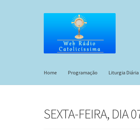
Pular
Pular
para
para
navegação
o
conteúdo
Home
Programação
Liturgia Diária
SEXTA-FEIRA, DIA 