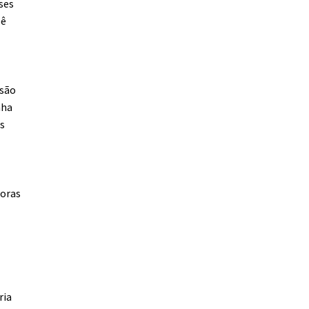
ses
bê
isão
nha
s
horas
ria