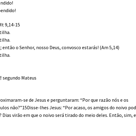
endido!
pendido!
Mt 9,14-15
tilha.
tilha.
s; então o Senhor, nosso Deus, convosco estarás! (Am 5,14)
tilha.
 † segundo Mateus
roximaram-se de Jesus e perguntaram: “Por que razão nós e os
ípulos não?”15Disse-lhes Jesus: “Por acaso, os amigos do noivo p
 Dias virão em que o noivo será tirado do meio deles. Então, sim, e