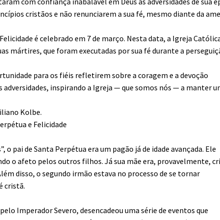
ntaram com confiança inabalável em Deus as adversidades de sua é
incípios cristãos e não renunciarem a sua fé, mesmo diante da am
 Felicidade é celebrado em 7 de março. Nesta data, a Igreja Católic
uas mártires, que foram executadas por sua fé durante a persegui
tunidade para os fiéis refletirem sobre a coragem e a devoção
 adversidades, inspirando a Igreja — que somos nós — a manter 
iliano Kolbe.
Perpétua e Felicidade
”, o pai de Santa Perpétua era um pagão já de idade avançada. Ele
do o afeto pelos outros filhos. Já sua mãe era, provavelmente, cr
Além disso, o segundo irmão estava no processo de se tornar
 cristã.
 pelo Imperador Severo, desencadeou uma série de eventos que