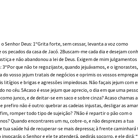
la o Senhor Deus: 1“Grita forte, sem cessar, levanta a voz como
 os pecados da casa de Jacó. 2Buscam-me cada dia e desejam con
ustiça e não abandonou a lei de Deus. Exigem de mim julgamentos
: 3“Por que não te regozijaste, quando jejuávamos, e o ignorastes
 do vosso jejum tratais de negócios e oprimis os vossos emprega
s litígios e brigas e agressões impiedosas. Não façais jejum com e
vido no céu. 5Acaso é esse jejum que aprecio, o dia em que uma pess
 como junco, e de deitar-se em saco e sobre cinza? Acaso chamas a
e prefiro não é outro: quebrar as cadeias injustas, desligar as ama
enfim, romper todo tipo de sujeição? 7Não é repartir o pão com o
inos? Quando encontrares um nu, cobre-o, e não desprezes a tua
 e tua saúde há de recuperar-se mais depressa; à frente caminhará 
 invocarás o Senhor e ele te atenderá, pedirás socorro, e ele dirá: “