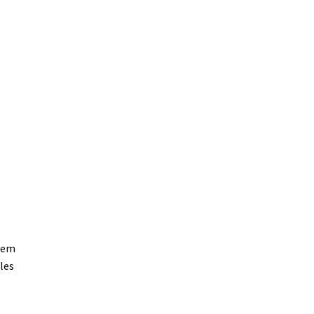
odem
les