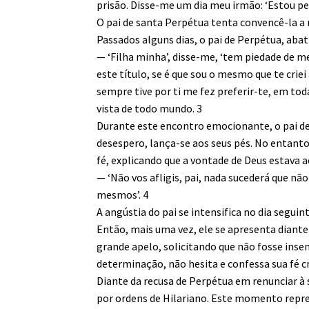
prisão. Disse-me um dia meu irmão: ‘Estou pe
O pai de santa Perpétua tenta convencê-la a 
Passados alguns dias, o pai de Perpétua, abatid
— ‘Filha minha’, disse-me, ‘tem piedade de m
este título, se é que sou o mesmo que te criei
sempre tive por ti me fez preferir-te, em to
vista de todo mundo. 3
Durante este encontro emocionante, o pai de
desespero, lança-se aos seus pés. No entanto
fé, explicando que a vontade de Deus estava a
— ‘Não vos afligis, pai, nada sucederá que nã
mesmos’. 4
A angústia do pai se intensifica no dia segui
Então, mais uma vez, ele se apresenta diante
grande apelo, solicitando que não fosse insen
determinação, não hesita e confessa sua fé cr
Diante da recusa de Perpétua em renunciar à 
por ordens de Hilariano. Este momento repr