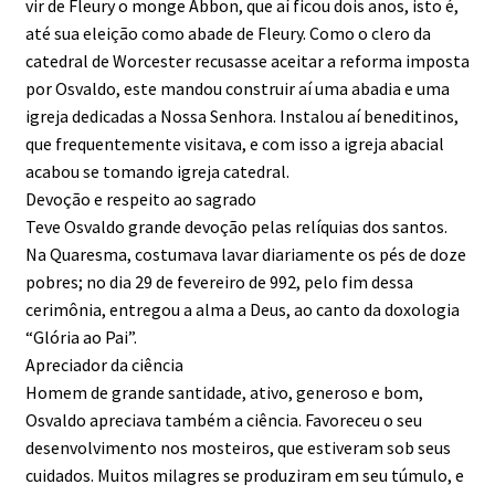
vir de Fleury o monge Abbon, que aí ficou dois anos, isto é,
até sua eleição como abade de Fleury. Como o clero da
catedral de Worcester recusasse aceitar a reforma imposta
por Osvaldo, este mandou construir aí uma abadia e uma
igreja dedicadas a Nossa Senhora. Instalou aí beneditinos,
que frequentemente visitava, e com isso a igreja abacial
acabou se tomando igreja catedral.
Devoção e respeito ao sagrado
Teve Osvaldo grande devoção pelas relíquias dos santos.
Na Quaresma, costumava lavar diariamente os pés de doze
pobres; no dia 29 de fevereiro de 992, pelo fim dessa
cerimônia, entregou a alma a Deus, ao canto da doxologia
“Glória ao Pai”.
Apreciador da ciência
Homem de grande santidade, ativo, generoso e bom,
Osvaldo apreciava também a ciência. Favoreceu o seu
desenvolvimento nos mosteiros, que estiveram sob seus
cuidados. Muitos milagres se produziram em seu túmulo, e