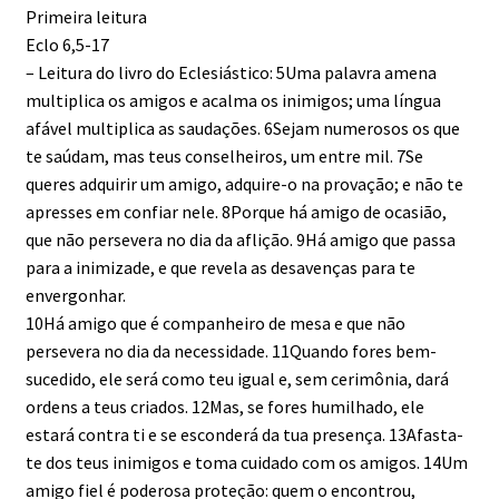
Primeira leitura
Eclo 6,5-17
– Leitura do livro do Eclesiástico: 5Uma palavra amena
multiplica os amigos e acalma os inimigos; uma língua
afável multiplica as saudações. 6Sejam numerosos os que
te saúdam, mas teus conselheiros, um entre mil. 7Se
queres adquirir um amigo, adquire-o na provação; e não te
apresses em confiar nele. 8Porque há amigo de ocasião,
que não persevera no dia da aflição. 9Há amigo que passa
para a inimizade, e que revela as desavenças para te
envergonhar.
10Há amigo que é companheiro de mesa e que não
persevera no dia da necessidade. 11Quando fores bem-
sucedido, ele será como teu igual e, sem cerimônia, dará
ordens a teus criados. 12Mas, se fores humilhado, ele
estará contra ti e se esconderá da tua presença. 13Afasta-
te dos teus inimigos e toma cuidado com os amigos. 14Um
amigo fiel é poderosa proteção: quem o encontrou,