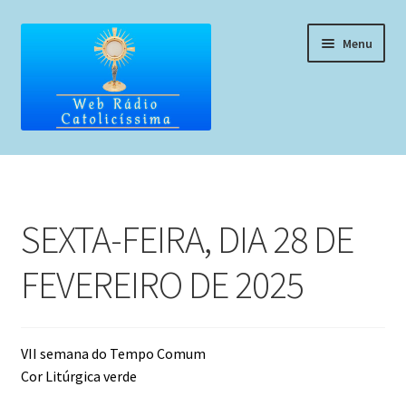
Pular
Pular
Menu
para
para
navegação
o
conteúdo
Home
Programação
SEXTA-FEIRA, DIA 28 DE
Liturgia Diária
FEVEREIRO DE 2025
Horários de missas
Pedidos de oração, testemunho ou música
VII semana do Tempo Comum
Cor Litúrgica verde
Fale conosco