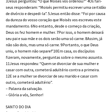
3Jesus perguntou: “O que Moisés vos ordenou?” 4Os fari­
seus responderam: “Moisés permitiu escrever uma certidão
de divórcio e despedi-la”. 5Jesus então disse: “Foi por causa
da dureza do vosso coração que Moi­sés vos escreveu este
mandamento. 6No entanto, desde o começo da criação,
Deus os fez homem e mulher. 7Por isso, o homem deixará
seu pai e sua mãe e os dois serão uma só carne. 8Assim, já
não são dois, mas uma só carne. 9Portanto, o que Deus
uniu, o homem não separe!”10Em casa, os discípulos
fizeram, novamente, perguntas sobre o mesmo assunto.
11Jesus respondeu: “Quem se divorciar de sua mulher e
casar com outra, cometerá adultério contra a primeira.
12E se a mulher se divorciar de seu marido e casar com
outro, cometerá adultério”.
– Palavra da salvação.
– Glória a vós, Senhor!
SANTO DO DIA