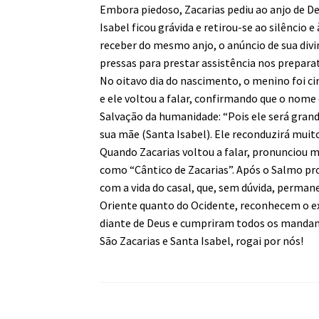
Embora piedoso, Zacarias pediu ao anjo de De
Isabel ficou grávida e retirou-se ao silêncio 
receber do mesmo anjo, o anúncio de sua divin
pressas para prestar assistência nos prepara
No oitavo dia do nascimento, o menino foi cir
e ele voltou a falar, confirmando que o nome 
Salvação da humanidade: “Pois ele será grand
sua mãe (Santa Isabel). Ele reconduzirá muito
Quando Zacarias voltou a falar, pronunciou 
como “Cântico de Zacarias”. Após o Salmo pr
com a vida do casal, que, sem dúvida, permane
Oriente quanto do Ocidente, reconhecem o ex
diante de Deus e cumpriram todos os mandame
São Zacarias e Santa Isabel, rogai por nós!