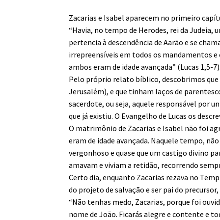
Zacarias e Isabel aparecem no primeiro capít
“Havia, no tempo de Herodes, rei da Judeia, 
pertencia à descendência de Aarão e se cham
irrepreensíveis em todos os mandamentos e or
ambos eram de idade avançada” (Lucas 1,5-7)
Pelo próprio relato bíblico, descobrimos que
Jerusalém), e que tinham laços de parentesc
sacerdote, ou seja, aquele responsável por un
que já existiu. O Evangelho de Lucas os desc
O matrimônio de Zacarias e Isabel não foi ag
eram de idade avançada. Naquele tempo, não 
vergonhoso e quase que um castigo divino par
amavam e viviam a retidão, recorrendo sempr
Certo dia, enquanto Zacarias rezava no Templo
do projeto de salvação e ser pai do precursor
“Não tenhas medo, Zacarias, porque foi ouvida
nome de João. Ficarás alegre e contente e t