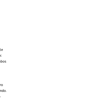
te
r.
mbos
ro
undo.
o