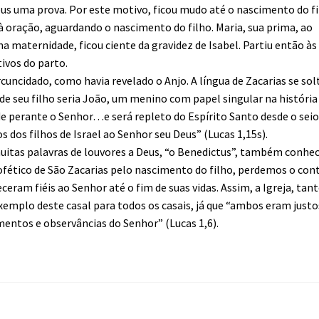
us uma prova. Por este motivo, ficou mudo até o nascimento do fi
e à oração, aguardando o nascimento do filho. Maria, sua prima, ao
a maternidade, ficou ciente da gravidez de Isabel. Partiu então às
tivos do parto.
cuncidado, como havia revelado o Anjo. A língua de Zacarias se sol
de seu filho seria João, um menino com papel singular na história
e perante o Senhor…e será repleto do Espírito Santo desde o seio
s dos filhos de Israel ao Senhor seu Deus” (Lucas 1,15s).
muitas palavras de louvores a Deus, “o Benedictus”, também conhe
ofético de São Zacarias pelo nascimento do filho, perdemos o con
ceram fiéis ao Senhor até o fim de suas vidas. Assim, a Igreja, tan
emplo deste casal para todos os casais, já que “ambos eram justo
ntos e observâncias do Senhor” (Lucas 1,6).