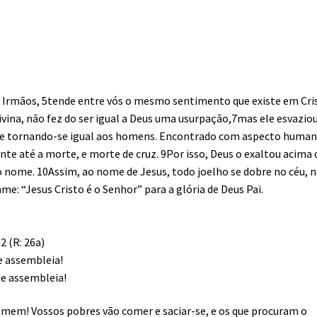
es: Irmãos, 5tende entre vós o mesmo sentimento que existe em Cri
ivina, não fez do ser igual a Deus uma usurpação,7mas ele esvazio
 e tornando-se igual aos homens. Encontrado com aspecto human
e até a morte, e morte de cruz. 9Por isso, Deus o exaltou acima 
o nome. 10Assim, ao nome de Jesus, todo joelho se dobre no céu, 
ame: “Jesus Cristo é o Senhor” para a glória de Deus Pai.
2 (R: 26a)
e assembleia!
de assembleia!
mem! Vossos pobres vão comer e saciar-se, e os que procuram o