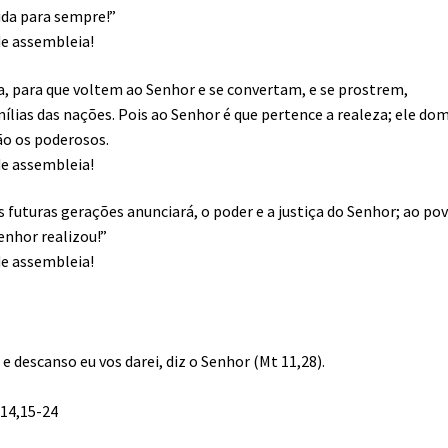
ida para sempre!”
de assembleia!
a, para que voltem ao Senhor e se convertam, e se prostrem,
ílias das nações. Pois ao Senhor é que pertence a realeza; ele do
ão os poderosos.
de assembleia!
s futuras gerações anunciará, o poder e a justiça do Senhor; ao po
Senhor realizou!”
de assembleia!
e descanso eu vos darei, diz o Senhor (Mt 11,28).
 14,15-24