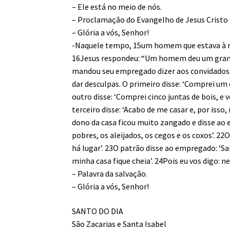
– Ele está no meio de nós.
– Proclamação do Evangelho de Jesus Cristo
– Glória a vós, Senhor!
-Naquele tempo, 15um homem que estava à mes
16Jesus respondeu: “Um homem deu um grand
mandou seu empregado dizer aos convidados: 
dar desculpas. O primeiro disse: ‘Comprei um 
outro disse: ‘Comprei cinco juntas de bois, 
terceiro disse: ‘Acabo de me casar e, por iss
dono da casa ficou muito zangado e disse ao e
pobres, os aleijados, os cegos e os coxos’. 22
há lugar’. 23O patrão disse ao empregado: ‘Sai
minha casa fique cheia’. 24Pois eu vos digo:
– Palavra da salvação.
– Glória a vós, Senhor!
SANTO DO DIA
São Zacarias e Santa Isabel