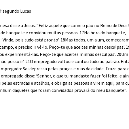
 † segundo Lucas
a disse a Jesus: “Feliz aquele que come o pão no Reino de Deus!
e banquete e convidou muitas pessoas. 17Na hora do banquete,
‘Vinde, pois tudo está pronto’. 18Mas todos, um a um, começaram
campo, e preciso ir vê-lo. Peço-te que aceites minhas desculpas’.
e vou experimentá-las. Peço-te que aceites minhas desculpas’. 20Um
o, não posso ir’. 21O empregado voltou e contou tudo ao patrão. Ent
mpregado: Sai depressa pelas praças e ruas da cidade. Traze para 
O empregado disse: ‘Senhor, o que tu mandaste fazer foi feito, e ai
 pelas estradas e atalhos, e obriga as pessoas a virem aqui, para q
 nenhum daqueles que foram convidados provará do meu banquete”.