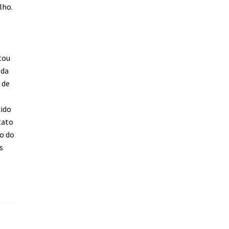
lho.
tou
 da
 de
cido
tato
to do
s