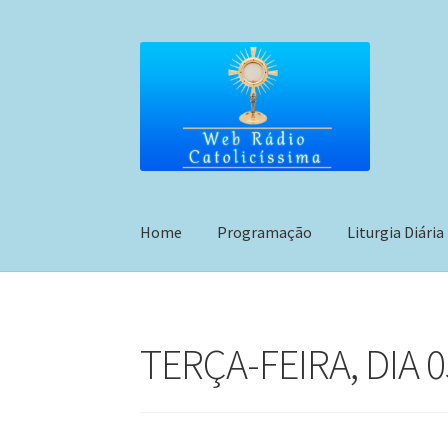
Pular
Pular
para
para
navegação
o
conteúdo
Home
Programação
Liturgia Diária
TERÇA-FEIRA, DIA