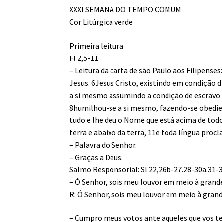
XXXI SEMANA DO TEMPO COMUM
Cor Litúrgica verde
Primeira leitura
Fl 2,5-11
– Leitura da carta de são Paulo aos Filipens
Jesus. 6Jesus Cristo, existindo em condição d
a si mesmo assumindo a condição de escravo
8humilhou-se a si mesmo, fazendo-se obedient
tudo e lhe deu o Nome que está acima de tod
terra e abaixo da terra, 11e toda língua procl
– Palavra do Senhor.
– Graças a Deus.
Salmo Responsorial: Sl 22,26b-27.28-30a.31-3
– Ó Senhor, sois meu louvor em meio à grand
R: Ó Senhor, sois meu louvor em meio à gran
– Cumpro meus votos ante aqueles que vos te