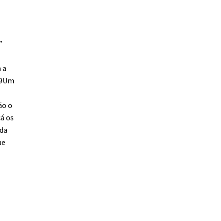
”
 a
 19Um
ão o
cá os
nda
ue