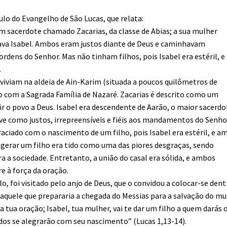
ulo do Evangelho de São Lucas, que relata:
um sacerdote chamado Zacarias, da classe de Abias; a sua mulher
ava Isabel. Ambos eram justos diante de Deus e caminhavam
dens do Senhor. Mas não tinham filhos, pois Isabel era estéril, e
.
 viviam na aldeia de Ain-Karim (situada a poucos quilômetros de
o com a Sagrada Família de Nazaré. Zacarias é descrito como um
ir o povo a Deus. Isabel era descendente de Aarão, o maior sacerdo
reve como justos, irrepreensíveis e fiéis aos mandamentos do Senho
raciado com o nascimento de um filho, pois Isabel era estéril, e a
gerar um filho era tido como uma das piores desgraças, sendo
a a sociedade. Entretanto, a união do casal era sólida, e ambos
e à força da oração.
, foi visitado pelo anjo de Deus, que o convidou a colocar-se dent
, aquele que prepararia a chegada do Messias para a salvação do m
 tua oração; Isabel, tua mulher, vai te dar um filho a quem darás 
odos se alegrarão com seu nascimento” (Lucas 1,13-14).