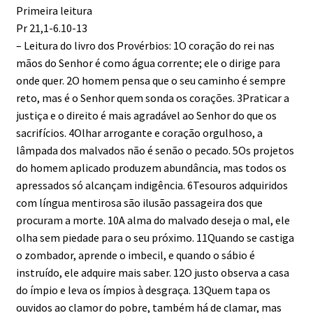
Primeira leitura
Pr 21,1-6.10-13
– Leitura do livro dos Provérbios: 1O coração do rei nas
mãos do Senhor é como água corrente; ele o dirige para
onde quer. 2O homem pensa que o seu caminho é sempre
reto, mas é o Senhor quem sonda os corações. 3Praticar a
justiça e o direito é mais agradável ao Senhor do que os
sacrifícios. 4Olhar arrogante e coração orgulhoso, a
lâmpada dos malvados não é senão o pecado. 5Os projetos
do homem aplicado produzem abundância, mas todos os
apressados só alcançam indigência. 6Tesouros adquiridos
com língua mentirosa são ilusão passageira dos que
procuram a morte. 10A alma do malvado deseja o mal, ele
olha sem piedade para o seu próximo. 11Quando se castiga
o zombador, aprende o imbecil, e quando o sábio é
instruído, ele adquire mais saber. 12O justo observa a casa
do ímpio e leva os ímpios à desgraça. 13Quem tapa os
ouvidos ao clamor do pobre, também há de clamar, mas