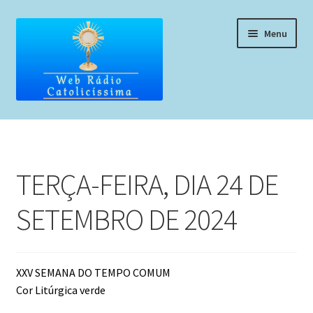
Pular
Pular
Menu
para
para
navegação
o
conteúdo
Home
Programação
TERÇA-FEIRA, DIA 24 DE
Liturgia Diária
SETEMBRO DE 2024
Horários de missas
Pedidos de oração, testemunho ou música
XXV SEMANA DO TEMPO COMUM
Cor Litúrgica verde
Fale conosco