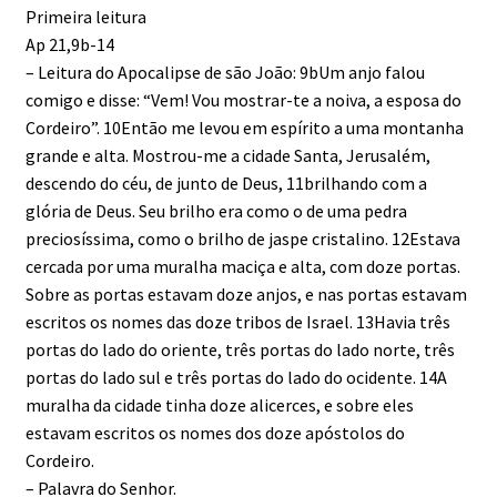
Primeira leitura
Ap 21,9b-14
– Leitura do Apocalipse de são João: 9bUm anjo falou
comigo e disse: “Vem! Vou mostrar-te a noiva, a esposa do
Cordeiro”. 10Então me levou em espírito a uma montanha
grande e alta. Mostrou-me a cidade Santa, Jerusalém,
descendo do céu, de junto de Deus, 11brilhando com a
glória de Deus. Seu brilho era como o de uma pedra
preciosíssima, como o brilho de jaspe cristalino. 12Estava
cercada por uma muralha maciça e alta, com doze portas.
Sobre as portas estavam doze anjos, e nas portas estavam
escritos os nomes das doze tribos de Israel. 13Havia três
portas do lado do oriente, três portas do lado norte, três
portas do lado sul e três portas do lado do ocidente. 14A
muralha da cidade tinha doze alicerces, e sobre eles
estavam escritos os nomes dos doze apóstolos do
Cordeiro.
– Palavra do Senhor.