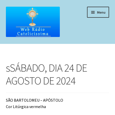
Pular
Pular
Menu
para
para
navegação
o
conteúdo
Home
Programação
sSÁBADO, DIA 24 DE
Liturgia Diária
AGOSTO DE 2024
Horários de missas
Pedidos de oração, testemunho ou música
SÃO BARTOLOMEU – APÓSTOLO
Cor Litúrgica vermelha
Fale conosco