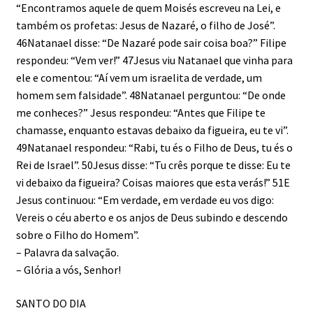
“Encontramos aquele de quem Moisés escreveu na Lei, e
também os profetas: Jesus de Nazaré, o filho de José”.
46Natanael disse: “De Nazaré pode sair coisa boa?” Filipe
respondeu: “Vem ver!” 47Jesus viu Natanael que vinha para
ele e comentou: “Aí vem um israelita de verdade, um
homem sem falsidade”. 48Natanael perguntou: “De onde
me conheces?” Jesus respondeu: “Antes que Filipe te
chamasse, enquanto estavas debaixo da figueira, eu te vi”.
49Natanael respondeu: “Rabi, tu és o Filho de Deus, tu és o
Rei de Israel”. 50Jesus disse: “Tu crês porque te disse: Eu te
vi debaixo da figueira? Coisas maiores que esta verás!” 51E
Jesus continuou: “Em verdade, em verdade eu vos digo:
Vereis o céu aberto e os anjos de Deus subindo e descendo
sobre o Filho do Homem”.
– Palavra da salvação.
– Glória a vós, Senhor!
SANTO DO DIA