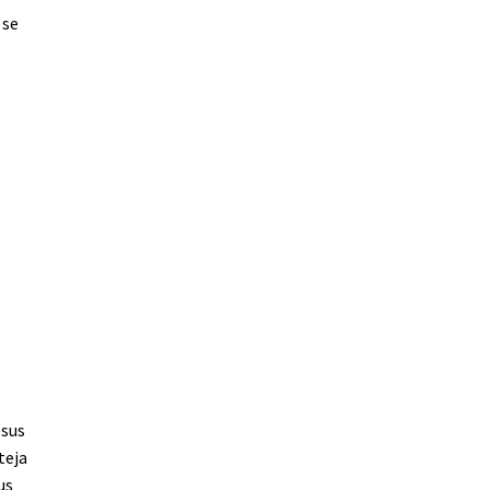
 se
esus
teja
us