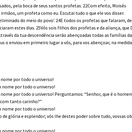
sados, pela boca de seus santos profetas. 22Com efeito, Moisés
s irmãos, um profeta como eu. Escutai tudo o que ele vos disser.
eliminado do meio do povo’. 24E todos os profetas que falaram, d
aram estes dias. 25Vós sois filhos dos profetas e da aliança, que 
‘Através da tua descendência serão abençoadas todas as famílias d
Deus o enviou em primeiro lugar a vós, para vos abençoar, na medid
 nome por todo o universo!
o nome por todo o universo!
o nome por todo o universo! Perguntamos: “Senhor, que é o home
s com tanto carinho?”
o nome por todo o universo!
 de glória e esplendor; vós lhe destes poder sobre tudo, vossas o
o nome por todo o universo!