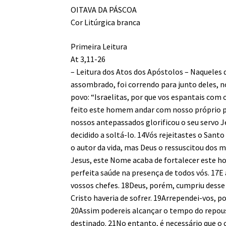
OITAVA DA PÁSCOA
Cor Litúrgica branca
Primeira Leitura
At 3,11-26
– Leitura dos Atos dos Apóstolos – Naqueles 
assombrado, foi correndo para junto deles, n
povo: “Israelitas, por que vos espantais com
feito este homem andar com nosso próprio po
nossos antepassados glorificou o seu servo Je
decidido a soltá-lo. 14Vós rejeitastes o Sant
o autor da vida, mas Deus o ressuscitou dos
Jesus, este Nome acaba de fortalecer este h
perfeita saúde na presença de todos vós. 17E
vossos chefes. 18Deus, porém, cumpriu desse 
Cristo haveria de sofrer. 19Arrependei-vos, 
20Assim podereis alcançar o tempo do repouso 
destinado. 21No entanto, é necessário que o 