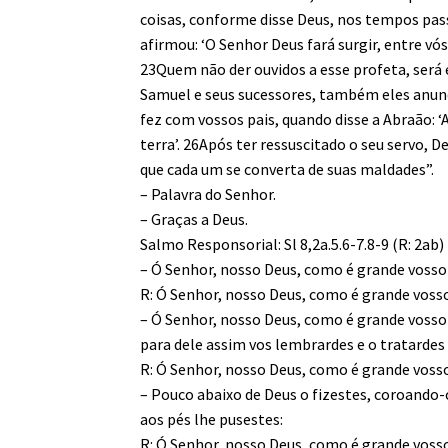
coisas, conforme disse Deus, nos tempos pas
afirmou: ‘O Senhor Deus fará surgir, entre vó
23Quem não der ouvidos a esse profeta, será 
Samuel e seus sucessores, também eles anunci
fez com vossos pais, quando disse a Abraão: 
terra’. 26Após ter ressuscitado o seu servo, 
que cada um se converta de suas maldades”.
– Palavra do Senhor.
– Graças a Deus.
Salmo Responsorial: Sl 8,2a.5.6-7.8-9 (R: 2ab)
– Ó Senhor, nosso Deus, como é grande vosso
R: Ó Senhor, nosso Deus, como é grande voss
– Ó Senhor, nosso Deus, como é grande voss
para dele assim vos lembrardes e o tratarde
R: Ó Senhor, nosso Deus, como é grande voss
– Pouco abaixo de Deus o fizestes, coroando-o
aos pés lhe pusestes:
R: Ó Senhor, nosso Deus, como é grande voss