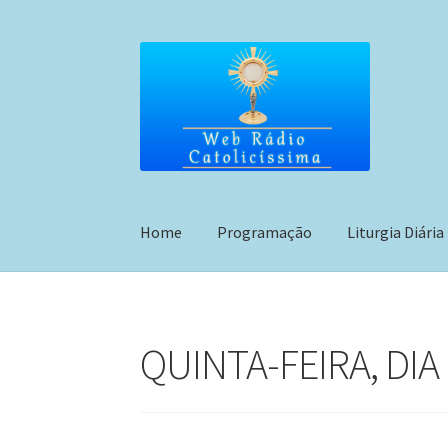
Pular
Pular
para
para
navegação
o
conteúdo
Home
Programação
Liturgia Diária
QUINTA-FEIRA, DIA 