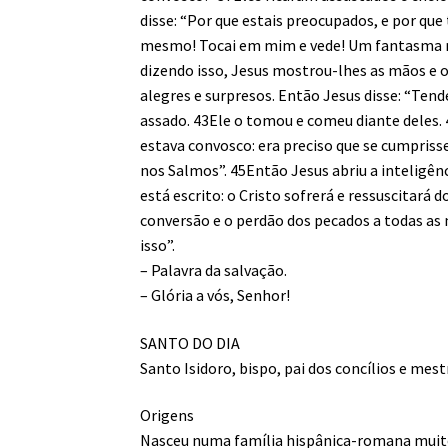
disse: “Por que estais preocupados, e por qu
mesmo! Tocai em mim e vede! Um fantasma nã
dizendo isso, Jesus mostrou-lhes as mãos e 
alegres e surpresos. Então Jesus disse: “Te
assado. 43Ele o tomou e comeu diante deles. 4
estava convosco: era preciso que se cumprisse
nos Salmos”. 45Então Jesus abriu a inteligênc
está escrito: o Cristo sofrerá e ressuscitará
conversão e o perdão dos pecados a todas as
isso”.
– Palavra da salvação.
– Glória a vós, Senhor!
SANTO DO DIA
Santo Isidoro, bispo, pai dos concílios e mest
Origens
Nasceu numa família hispânica-romana muito c