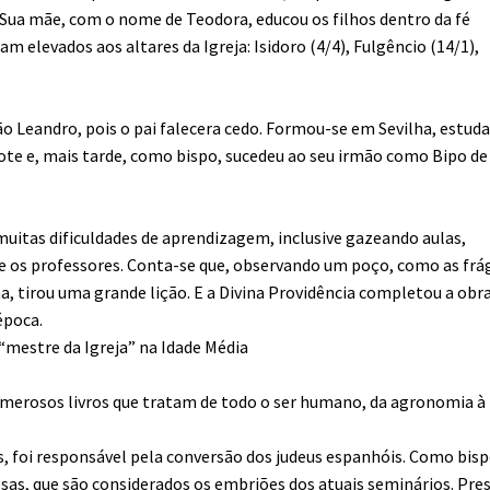
 Sua mãe, com o nome de Teodora, educou os filhos dentro da fé
am elevados aos altares da Igreja: Isidoro (4/4), Fulgêncio (14/1),
mão Leandro, pois o pai falecera cedo. Formou-se em Sevilha, estud
ote e, mais tarde, como bispo, sucedeu ao seu irmão como Bipo de
 muitas dificuldades de aprendizagem, inclusive gazeando aulas,
e os professores. Conta-se que, observando um poço, como as frá
a, tirou uma grande lição. E a Divina Providência completou a obra
época.
 “mestre da Igreja” na Idade Média
numerosos livros que tratam de todo o ser humano, da agronomia à
, foi responsável pela conversão dos judeus espanhóis. Como bisp
osas, que são considerados os embriões dos atuais seminários. Pres