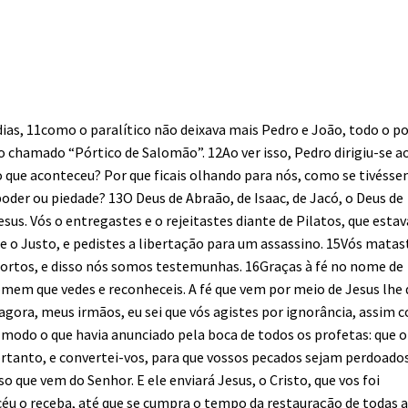
dias, 11como o paralítico não deixava mais Pedro e João, todo o p
o chamado “Pórtico de Salomão”. 12Ao ver isso, Pedro dirigiu-se a
 o que aconteceu? Por que ficais olhando para nós, como se tivéss
der ou piedade? 13O Deus de Abraão, de Isaac, de Jacó, o Deus de
sus. Vós o entregastes e o rejeitastes diante de Pilatos, que estav
o e o Justo, e pedistes a libertação para um assassino. 15Vós matas
 mortos, e disso nós somos testemunhas. 16Graças à fé no nome de
omem que vedes e reconheceis. A fé que vem por meio de Jesus lhe
 agora, meus irmãos, eu sei que vós agistes por ignorância, assim
modo o que havia anunciado pela boca de todos os profetas: que o
portanto, e convertei-vos, para que vossos pecados sejam perdoados
que vem do Senhor. E ele enviará Jesus, o Cristo, que vos foi
céu o receba, até que se cumpra o tempo da restauração de todas 