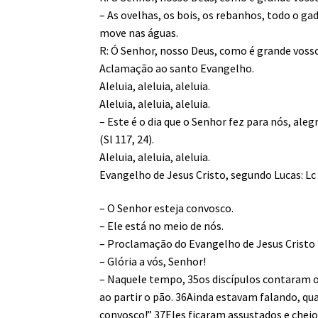
– As ovelhas, os bois, os rebanhos, todo o ga
move nas águas.
R: Ó Senhor, nosso Deus, como é grande voss
Aclamação ao santo Evangelho.
Aleluia, aleluia, aleluia.
Aleluia, aleluia, aleluia.
– Este é o dia que o Senhor fez para nós, al
(Sl 117, 24).
Aleluia, aleluia, aleluia.
Evangelho de Jesus Cristo, segundo Lucas: Lc
– O Senhor esteja convosco.
– Ele está no meio de nós.
– Proclamação do Evangelho de Jesus Cristo 
– Glória a vós, Senhor!
– Naquele tempo, 35os discípulos contaram 
ao partir o pão. 36Ainda estavam falando, qua
convosco!” 37Eles ficaram assustados e che