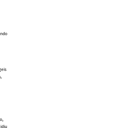
ando
geis
,
o,
idiu