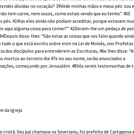
e tendes dúvidas no coração? 39Vede minhas mãos e meus pés: sou 
o tem carne, nem ossos, como estais vendo que eu tenho”. 40E
os pés. 41Mas eles ainda não podiam acreditar, porque estavam mu
ndes aqui alguma coisa para comer?” 42Deram-lhe um pedaço de pei
4Depois disse-lhes: “São estas as coisas que vos falei quando aind
 tudo o que está escrito sobre mim na Lei de Moisés, nos Profetas
ia dos discípulos para entenderem as Escrituras, 46e lhes disse: “
 dos mortos ao terceiro dia 47e no seu nome, serão anunciados a
 nações, começando por Jerusalém. 48Vós sereis testemunhas de 
re da Igreja
ristã. Seu pai chamava-se Severiano, foi prefeito de Cartagena e