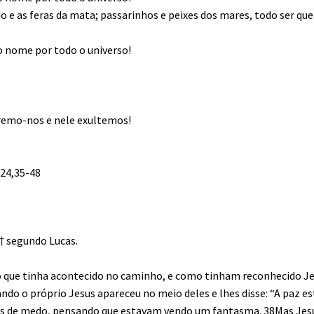
do e as feras da mata; passarinhos e peixes dos mares, todo ser que
o nome por todo o universo!
egremo-nos e nele exultemos!
 24,35-48
† segundo Lucas.
o que tinha acontecido no caminho, e como tinham reconhecido J
ndo o próprio Jesus apareceu no meio deles e lhes disse: “A paz es
ios de medo, pensando que estavam vendo um fantasma. 38Mas Jes