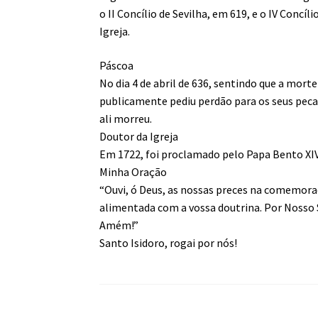
o II Concílio de Sevilha, em 619, e o IV Concí
Igreja.
Páscoa
No dia 4 de abril de 636, sentindo que a mort
publicamente pediu perdão para os seus pecado
ali morreu.
Doutor da Igreja
Em 1722, foi proclamado pelo Papa Bento XIV S
Minha Oração
“Ouvi, ó Deus, as nossas preces na comemoraçã
alimentada com a vossa doutrina. Por Nosso S
Amém!”
Santo Isidoro, rogai por nós!