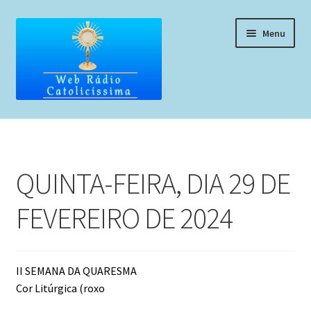
Pular
Pular
Menu
para
para
navegação
o
conteúdo
Home
Programação
QUINTA-FEIRA, DIA 29 DE
Liturgia Diária
FEVEREIRO DE 2024
Horários de missas
Pedidos de oração, testemunho ou música
II SEMANA DA QUARESMA
Cor Litúrgica (roxo
Fale conosco