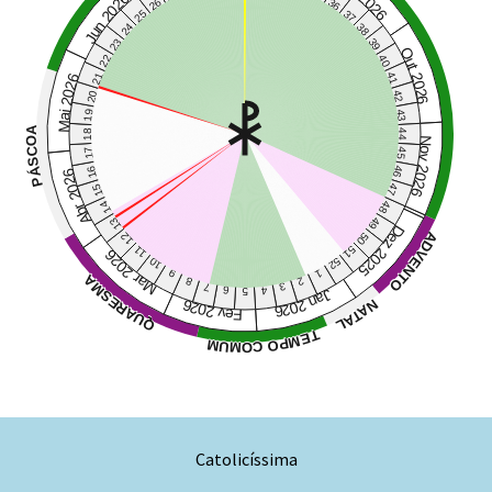
Jun 2026
26
36
25
37
24
38
23
39
Out 2026
22
40
21
41
Mai 2026
20
42
19
43
PÁSCOA
18
44
Nov 2026
17
45
16
46
Abr 2026
15
47
14
48
13
49
Dez 2025
ADVENTO
12
50
11
51
Mar 2026
10
52
9
1
QUARESMA
8
2
7
3
6
4
5
Jan 2026
Fev 2026
NATAL
TEMPO COMUM
Catolicíssima