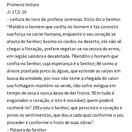
Primeira leitura
Jr 17,5-10
– Leitura do livro do profeta Jeremias: 5Isto diz o Senhor:
“Maldito o homem que confia no homem e faz consistir
sua força na carne humana, enquanto o seu coração se
afasta do Senhor; 6como os cardos no deserto, ele não vê
chegar a floração, prefere vegetar-se na secura do ermo,
em região salobra e desabitada. 7Bendito o homem que
confia no Senhor, cuja esperança é o Senhor; 8é como a
árvore plantada junto às águas, que estende as raízes em
busca da umidade, por isso não teme a chegada do calor:
sua folhagem mantém-se verde, não sofre míngua em
tempo de seca e nunca deixa de dar frutos. 9Em tudo é
enganador o coração, e isto é incurável; quem poderá
conhecê-lo? 10Eu sou o Senhor, que perscruto o coração e
provo os sentimentos, que dou a cada qual conforme o seu
proceder e conforme o fruto de suas obras”.
– Palavra do Senhor.