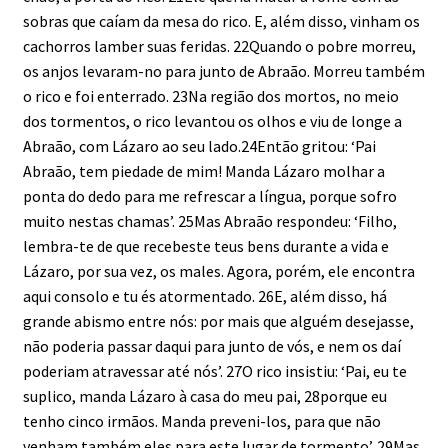
sobras que caíam da mesa do rico. E, além disso, vinham os
cachorros lamber suas feridas. 22Quando o pobre morreu,
os anjos levaram-no para junto de Abraão. Morreu também
o rico e foi enterrado. 23Na região dos mortos, no meio
dos tormentos, o rico levantou os olhos e viu de longe a
Abraão, com Lázaro ao seu lado.24Então gritou: ‘Pai
Abraão, tem piedade de mim! Manda Lázaro molhar a
ponta do dedo para me refrescar a língua, porque sofro
muito nestas chamas’. 25Mas Abraão respondeu: ‘Filho,
lembra-te de que recebeste teus bens durante a vida e
Lázaro, por sua vez, os males. Agora, porém, ele encontra
aqui consolo e tu és atormentado. 26E, além disso, há
grande abismo entre nós: por mais que alguém desejasse,
não poderia passar daqui para junto de vós, e nem os daí
poderiam atravessar até nós’. 27O rico insistiu: ‘Pai, eu te
suplico, manda Lázaro à casa do meu pai, 28porque eu
tenho cinco irmãos. Manda preveni-los, para que não
venham também eles para este lugar de tormento’. 29Mas