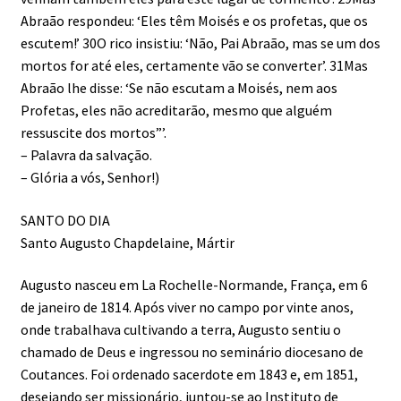
Abraão respondeu: ‘Eles têm Moisés e os profetas, que os
escutem!’ 30O rico insistiu: ‘Não, Pai Abraão, mas se um dos
mortos for até eles, certamente vão se converter’. 31Mas
Abraão lhe disse: ‘Se não escutam a Moisés, nem aos
Profetas, eles não acreditarão, mesmo que alguém
ressuscite dos mortos”’.
– Palavra da salvação.
– Glória a vós, Senhor!)
SANTO DO DIA
Santo Augusto Chapdelaine, Mártir
Augusto nasceu em La Rochelle-Normande, França, em 6
de janeiro de 1814. Após viver no campo por vinte anos,
onde trabalhava cultivando a terra, Augusto sentiu o
chamado de Deus e ingressou no seminário diocesano de
Coutances. Foi ordenado sacerdote em 1843 e, em 1851,
desejando ser missionário, juntou-se ao Instituto de