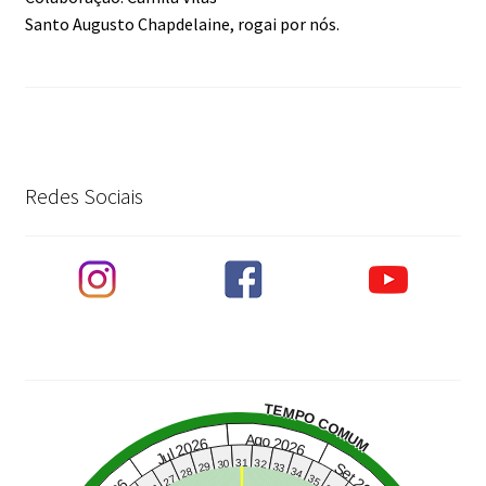
Santo Augusto Chapdelaine, rogai por nós.
Redes Sociais
TEMPO COMUM
Ago 2026
Jul 2026
31
30
32
Set 2026
29
33
28
34
27
35