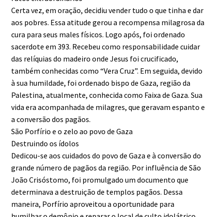
Certa vez, em oração, decidiu vender tudo o que tinha e dar
aos pobres. Essa atitude gerou a recompensa milagrosa da
cura para seus males físicos. Logo após, foi ordenado
sacerdote em 393. Recebeu como responsabilidade cuidar
das relíquias do madeiro onde Jesus foi crucificado,
também conhecidas como “Vera Cruz”. Em seguida, devido
à sua humildade, foi ordenado bispo de Gaza, região da
Palestina, atualmente, conhecida como Faixa de Gaza. Sua
vida era acompanhada de milagres, que geravam espanto e
a conversão dos pagãos.
São Porfírio e o zelo ao povo de Gaza
Destruindo os ídolos
Dedicou-se aos cuidados do povo de Gaza e à conversão do
grande número de pagãos da região. Por influência de São
João Crisóstomo, foi promulgado um documento que
determinava a destruição de templos pagãos. Dessa
maneira, Porfírio aproveitou a oportunidade para
humilhar o demônio e reparar o local de culto idolátrico,