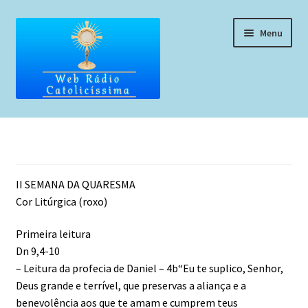
Pular
Pular
Menu
para
para
navegação
o
conteúdo
Home
Programação
II SEMANA DA QUARESMA
Liturgia Diária
Cor Litúrgica (roxo)
Horários de missas
Primeira leitura
Dn 9,4-10
Pedidos de oração, testemunho ou música
– Leitura da profecia de Daniel – 4b“Eu te suplico, Senhor,
Deus grande e terrível, que preservas a aliança e a
Fale conosco
benevolência aos que te amam e cumprem teus