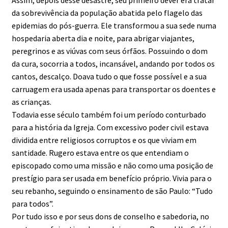
Assim, depois desse desastre, seu primeiro dever era tratar
da sobrevivência da população abatida pelo flagelo das
epidemias do pós-guerra. Ele transformou a sua sede numa
hospedaria aberta dia e noite, para abrigar viajantes,
peregrinos e as viúvas com seus órfãos. Possuindo o dom
da cura, socorria a todos, incansável, andando por todos os
cantos, descalço. Doava tudo o que fosse possível e a sua
carruagem era usada apenas para transportar os doentes e
as crianças.
Todavia esse século também foi um período conturbado
para a história da Igreja. Com excessivo poder civil estava
dividida entre religiosos corruptos e os que viviam em
santidade. Rugero estava entre os que entendiam o
episcopado como uma missão e não como uma posição de
prestígio para ser usada em benefício próprio. Vivia para o
seu rebanho, seguindo o ensinamento de são Paulo: “Tudo
para todos”.
Por tudo isso e por seus dons de conselho e sabedoria, no