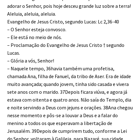
adorar o Senhor, pois hoje desceu grande luz sobre a terra!
Aleluia, aleluia, aleluia.
Evangelho de Jesus Cristo, segundo Lucas: Lc 2,36-40
– O Senhor esteja convosco.
– Ele está no meio de nós.
– Proclamação do Evangelho de Jesus Cristo † segundo
Lucas.
– Glória a vós, Senhor!
– Naquele tempo, 36havia também uma profetisa,
chamada Ana, filha de Fanuel, da tribo de Aser. Era de idade
muito avançada; quando jovem, tinha sido casada e vivera
sete anos com o marido. 37Depois ficara viúva, e agora já
estava com oitenta e quatro anos. Não saía do Templo, dia
e noite servindo a Deus com jejuns e orações. 38Ana chegou
nesse momento e pôs-se a louvar a Deus e a falar do
menino a todos os que esperavam a libertação de
Jerusalém. 39Depois de cumprirem tudo, conforme a Lei
do Senhor, voltaram à Galileia, para Nazaré, sua cidade.