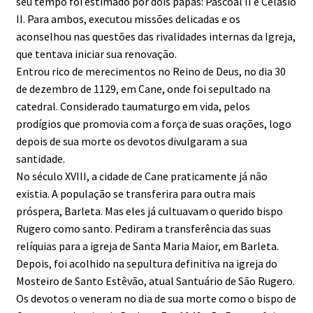
seu tempo foi estimado por dois papas: Pascoal II e Celásio
II. Para ambos, executou missões delicadas e os
aconselhou nas questões das rivalidades internas da Igreja,
que tentava iniciar sua renovação.
Entrou rico de merecimentos no Reino de Deus, no dia 30
de dezembro de 1129, em Cane, onde foi sepultado na
catedral. Considerado taumaturgo em vida, pelos
prodígios que promovia com a força de suas orações, logo
depois de sua morte os devotos divulgaram a sua
santidade.
No século XVIII, a cidade de Cane praticamente já não
existia. A população se transferira para outra mais
próspera, Barleta. Mas eles já cultuavam o querido bispo
Rugero como santo. Pediram a transferência das suas
relíquias para a igreja de Santa Maria Maior, em Barleta.
Depois, foi acolhido na sepultura definitiva na igreja do
Mosteiro de Santo Estêvão, atual Santuário de São Rugero.
Os devotos o veneram no dia de sua morte como o bispo de