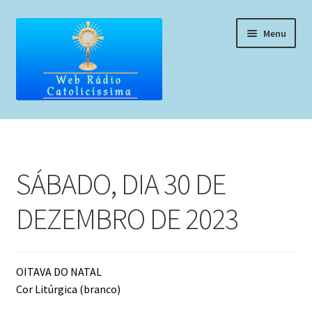
Pular
Pular
Menu
para
para
navegação
o
conteúdo
Home
Programação
SÁBADO, DIA 30 DE
Liturgia Diária
DEZEMBRO DE 2023
Horários de missas
Pedidos de oração, testemunho ou música
OITAVA DO NATAL
Cor Litúrgica (branco)
Fale conosco