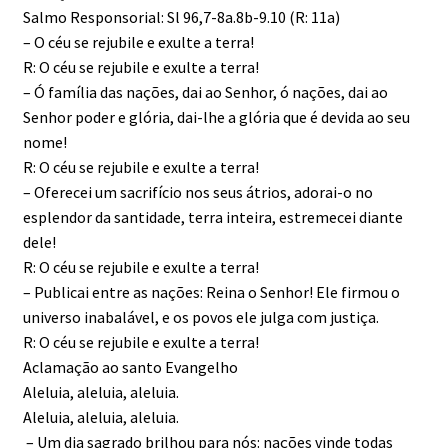
Salmo Responsorial: Sl 96,7-8a.8b-9.10 (R: 11a)
– O céu se rejubile e exulte a terra!
R: O céu se rejubile e exulte a terra!
– Ó família das nações, dai ao Senhor, ó nações, dai ao
Senhor poder e glória, dai-lhe a glória que é devida ao seu
nome!
R: O céu se rejubile e exulte a terra!
– Oferecei um sacrifício nos seus átrios, adorai-o no
esplendor da santidade, terra inteira, estre­mecei diante
dele!
R: O céu se rejubile e exulte a terra!
– Publicai entre as nações: Reina o Senhor! Ele firmou o
universo inabalável, e os povos ele julga com justiça.
R: O céu se rejubile e exulte a terra!
Aclamação ao santo Evangelho
Aleluia, aleluia, aleluia.
Aleluia, aleluia, aleluia.
– Um dia sagrado brilhou para nós: nações vinde todas