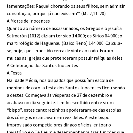
lamentações: Raquel chorando os seus filhos, sem admitir
consolação, porque já não existem’” (Mt 2,11-20)
A Morte de Inocentes
Quanto ao número de assassinados, os Gregos e o jesuíta
Salmerón (1612) diziam ter sido 14.000; os Sírios 64.000; o
martirológio de Haguenau (Baixo Reno) 144.000. Calcula-
se, hoje, que terão sido cerca de vinte ao todo. Foram
muitas as Igrejas que pretenderam possuir relíquias deles.
A Celebração dos Santos Inocentes
A Festa
Na Idade Média, nos bispados que possuíam escola de
meninos de coro, a festa dos Santos Inocentes ficou sendo
a destes. Começava às vésperas de 27 de dezembro e
acabava no dia seguinte. Tendo escolhido entre si um
“bispo”, estes cantorezinhos apoderaram-se das estolas
dos cônegos e cantavam em vez deles. A este bispo
improvisado competia presidir aos ofícios, entoar o
Inviatório e o Te Deum e desempenhar outras funções que