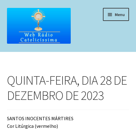
Pular
Pular
Menu
para
para
navegação
o
conteúdo
Home
Programação
QUINTA-FEIRA, DIA 28 DE
Liturgia Diária
DEZEMBRO DE 2023
Horários de missas
Pedidos de oração, testemunho ou música
SANTOS INOCENTES MÁRTIRES
Cor Litúrgica (vermelho)
Fale conosco