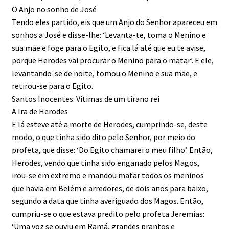
O Anjo no sonho de José
Tendo eles partido, eis que um Anjo do Senhor apareceu em
sonhos a José e disse-lhe: ‘Levanta-te, toma o Menino e
sua mãe e foge para o Egito, e fica lá até que eu te avise,
porque Herodes vai procurar o Menino para o matar’. E ele,
levantando-se de noite, tomou o Menino e sua mãe, e
retirou-se para o Egito.
Santos Inocentes: Vítimas de um tirano rei
A Ira de Herodes
E lá esteve até a morte de Herodes, cumprindo-se, deste
modo, o que tinha sido dito pelo Senhor, por meio do
profeta, que disse: ‘Do Egito chamarei o meu filho’. Então,
Herodes, vendo que tinha sido enganado pelos Magos,
irou-se em extremo e mandou matar todos os meninos
que havia em Belém e arredores, de dois anos para baixo,
segundo a data que tinha averiguado dos Magos. Então,
cumpriu-se o que estava predito pelo profeta Jeremias:
‘Uma voz se ouviu em Ramá, grandes prantos e