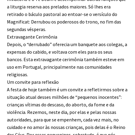
a liturgia reserva aos prelados maiores. Só lhes era
retirado o báculo pastoral ao entoar-se o versículo do
Magnificat: Derrubou os poderosos do trono, no fim das
segundas vésperas.
Extravagante Cerimônia
Depois, o “derrubado” oferecia um banquete aos colegas, a
expensas do cabido, e voltava com eles para os seus
bancos. Esta extravagante cerimônia também esteve em
uso em Portugal, principalmente nas comunidades
religiosas.
Um convite para reflexão
A festa de hoje também é um convite a refletirmos sobre a
situação atual desses milhões de “pequenos inocentes”:
crianças vítimas do descaso, do aborto, da fome e da
violência. Rezemos, neste dia, por elas e pelas nossas
autoridades, para que se empenhem, cada vez mais, no
cuidado e no amor às nossas crianças, pois delas é o Reino
dos Céus. Por esses pequeninos, sobretudo, é que nós