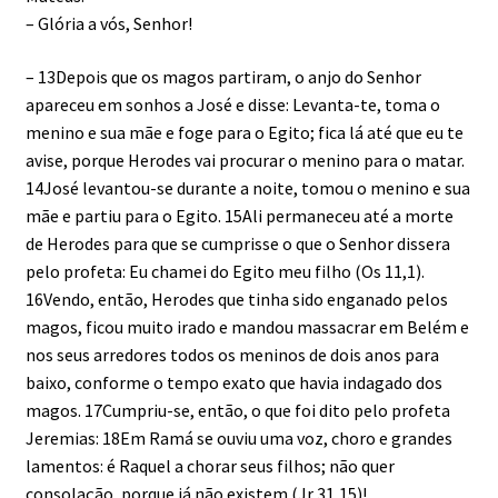
– Glória a vós, Senhor!
– 13Depois que os magos partiram, o anjo do Senhor
apareceu em sonhos a José e disse: Levanta-te, toma o
menino e sua mãe e foge para o Egito; fica lá até que eu te
avise, porque Herodes vai procurar o menino para o matar.
14José levantou-se durante a noite, tomou o menino e sua
mãe e partiu para o Egito. 15Ali permaneceu até a morte
de Herodes para que se cumprisse o que o Senhor dissera
pelo profeta: Eu chamei do Egito meu filho (Os 11,1).
16Vendo, então, Herodes que tinha sido enganado pelos
magos, ficou muito irado e mandou massacrar em Belém e
nos seus arredores todos os meninos de dois anos para
baixo, conforme o tempo exato que havia indagado dos
magos. 17Cumpriu-se, então, o que foi dito pelo profeta
Jeremias: 18Em Ramá se ouviu uma voz, choro e grandes
lamentos: é Raquel a chorar seus filhos; não quer
consolação, porque já não existem (Jr 31,15)!