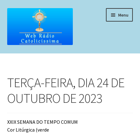
Pular
Pular
Menu
para
para
navegação
o
conteúdo
Home
Programação
TERÇA-FEIRA, DIA 24 DE
Liturgia Diária
OUTUBRO DE 2023
Horários de missas
Pedidos de oração, testemunho ou música
XXIX SEMANA DO TEMPO COMUM
Cor Litúrgica (verde
Fale conosco