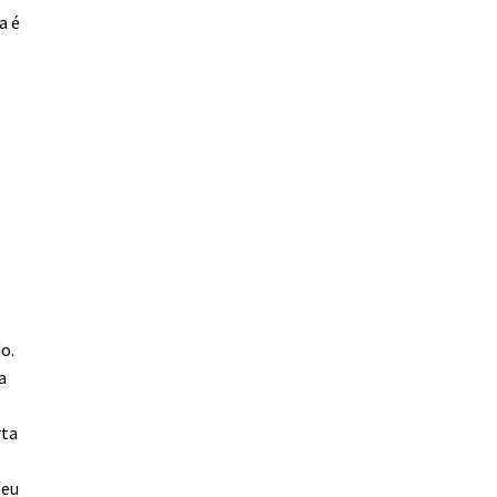
a é
o.
a
rta
seu