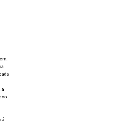
gem,
ia
rbada
 a
rono
irá