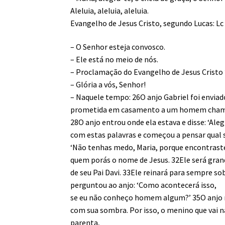
Aleluia, aleluia, aleluia.
Evangelho de Jesus Cristo, segundo Lucas: Lc
– O Senhor esteja convosco.
– Ele está no meio de nós.
– Proclamação do Evangelho de Jesus Cristo 
– Glória a vós, Senhor!
– Naquele tempo: 26O anjo Gabriel foi enviad
prometida em casamento a um homem chamado
28O anjo entrou onde ela estava e disse: ‘Ale
com estas palavras e começou a pensar qual se
‘Não tenhas medo, Maria, porque encontraste 
quem porás o nome de Jesus. 32Ele será grand
de seu Pai Davi. 33Ele reinará para sempre so
perguntou ao anjo: ‘Como acontecerá isso,
se eu não conheço homem algum?’ 35O anjo res
com sua sombra. Por isso, o menino que vai 
parenta,