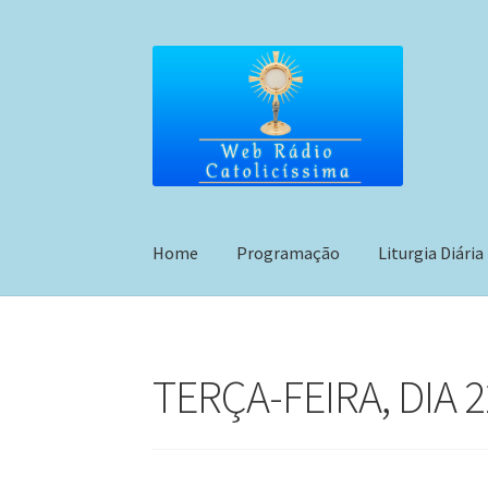
Pular
Pular
para
para
navegação
o
conteúdo
Home
Programação
Liturgia Diária
TERÇA-FEIRA, DIA 