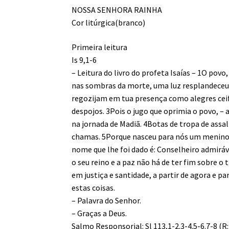
NOSSA SENHORA RAINHA
Cor litúrgica(branco)
Primeira leitura
Is 9,1-6
– Leitura do livro do profeta Isaías – 1O pov
nas sombras da morte, uma luz resplandeceu. 
regozijam em tua presença como alegres ceife
despojos. 3Pois o jugo que oprimia o povo, – 
na jornada de Madiã. 4Botas de tropa de assa
chamas. 5Porque nasceu para nós um menino, 
nome que lhe foi dado é: Conselheiro admiráv
o seu reino e a paz não há de ter fim sobre o 
em justiça e santidade, a partir de agora e p
estas coisas.
– Palavra do Senhor.
– Graças a Deus.
Salmo Responsorial: Sl 113,1-2.3-4.5-6.7-8 (R: