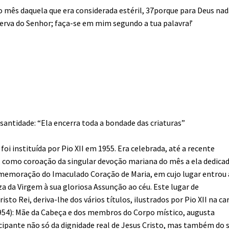
to mês daquela que era considerada estéril, 37porque para Deus nad
a serva do Senhor; faça-se em mim segundo a tua palavra!’
santidade: “Ela encerra toda a bondade das criaturas”
, foi instituída por Pio XII em 1955. Era celebrada, até a recente
o, como coroação da singular devoção mariana do mês a ela dedicad
comemoração do Imaculado Coração de Maria, em cujo lugar entrou 
a da Virgem à sua gloriosa Assunção ao céu. Este lugar de
sto Rei, deriva-lhe dos vários títulos, ilustrados por Pio XII na ca
 1954): Mãe da Cabeça e dos membros do Corpo místico, augusta
icipante não só da dignidade real de Jesus Cristo, mas também do 