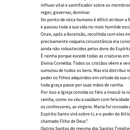
influxo vital e santificador sobre os membros
reger, governar, dominar.
Do ponto de vista humano é difícil atribuir a
e passou toda a sua vida no mais humilde es
Onze, após a Ascensão, recolhida com eles em
precisamente naquela circunstância ela cons
ainda não robustecidos pelos dons do Espírito
É rainha porque excede todas as criaturas em 
Divina Comédia. Todos os cristãos vêem e ve
cumulou de todos os bens. Mas ela distribui 
poder os filhos adquiridos em virtude da sua 
toda graça passe por suas mãos de rainha.
Por isso a Igreja convida os fiéis a invocá
rainha, como no céu a saúdam com felicidade e
os confessores, as virgens. Maria foi coroada
Espírito Santo virá sobre ti, e o poder do Alt
chamado Filho de Deus”.
Outros Santos do mesmo dia: Santos Timóteo,