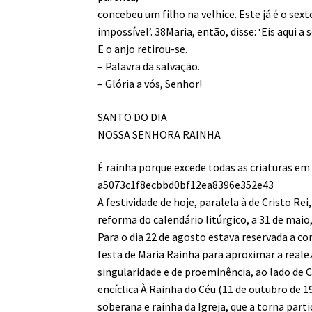
concebeu um filho na velhice. Este já é o sex
impossível’. 38Maria, então, disse: ‘Eis aqui 
E o anjo retirou-se.
– Palavra da salvação.
– Glória a vós, Senhor!
SANTO DO DIA
NOSSA SENHORA RAINHA
É rainha porque excede todas as criaturas em 
a5073c1f8ecbbd0bf12ea8396e352e43
A festividade de hoje, paralela à de Cristo Rei
reforma do calendário litúrgico, a 31 de mai
Para o dia 22 de agosto estava reservada a 
festa de Maria Rainha para aproximar a realez
singularidade e de proeminência, ao lado de Cri
encíclica À Rainha do Céu (11 de outubro de
soberana e rainha da Igreja, que a torna part