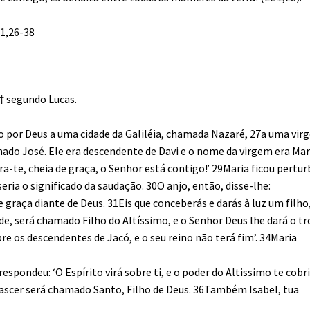
 1,26-38
† segundo Lucas.
o por Deus a uma cidade da Galiléia, chamada Nazaré, 27a uma vir
 José. Ele era descendente de Davi e o nome da virgem era Mar
gra-te, cheia de graça, o Senhor está contigo!’ 29Maria ficou pertu
ria o significado da saudação. 30O anjo, então, disse-lhe:
graça diante de Deus. 31Eis que conceberás e darás à luz um filho,
e, será chamado Filho do Altíssimo, e o Senhor Deus lhe dará o t
bre os descendentes de Jacó, e o seu reino não terá fim’. 34Maria
pondeu: ‘O Espírito virá sobre ti, e o poder do Altissimo te cobr
nascer será chamado Santo, Filho de Deus. 36Também Isabel, tua