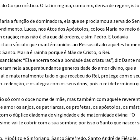
 do Corpo místico. O latim regina, como rex, deriva de regere, isto
 Maria a função de dominadora, ela que se proclamou a serva do Se
condimento. Lucas, nos Atos dos Apóstolos, coloca Maria no meio 
 oração; mas não é ela que dá ordens, e sim Pedro. E todavia
titui o vínculo que mantém unidos ao Ressuscitado aqueles home
 Santo. Maria é rainha porque é Mãe de Cristo, o Rei.
santidade: “Ela encerra toda a bondade das criaturas”, diz Dante n
neram nela a superabundante generosidade do amor divino, que a
real e maternalmente tudo o que recebeu do Rei, protege com o se
co-redenção, e os alegra com os seus dons, pois o rei determinou q
-la não só com o doce nome de mãe, mas também com aquele reveren
 amor os anjos, os patriarcas, os profetas, os apóstolos, os márt
 com o dúplice diadema de virgindade e de maternidade divina: “O
íssimo vai te cobrir com a sua sombra; por isso o Santo que nascer 
 Hipólito e Sinforiano, Santo Sigefredo, Santo André de Fiésole,