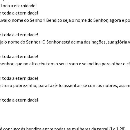
 toda a eternidade!
r toda a eternidade!
 louvai o nome do Senhor! Bendito seja o nome do Senhor, agora e p
r toda a eternidade!
eja o nome do Senhor! O Senhor está acima das nações, sua glória v
r toda a eternidade!
nhor, que no alto céu tem o seu trono e se inclina para olhar o c
r toda a eternidade!
 retira o pobrezinho, para fazê-lo assentar-se com os nobres, asse
r toda a eternidade!
 é contigo; és bendita entre todas as mulheres da terra! (Lc 1,28).