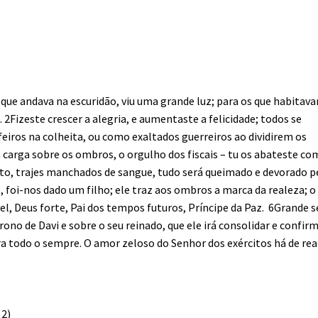
o, que andava na escuridão, viu uma grande luz; para os que habitav
2Fizeste crescer a alegria, e aumentaste a felicidade; todos se
iros na colheita, ou como exaltados guerreiros ao dividirem os
a carga sobre os ombros, o orgulho dos fiscais – tu os abateste c
lto, trajes manchados de sangue, tudo será queimado e devorado p
foi-nos dado um filho; ele traz aos ombros a marca da realeza; o
el, Deus forte, Pai dos tempos futuros, Príncipe da Paz. 6Grande s
trono de Davi e sobre o seu reinado, que ele irá consolidar e confir
ara todo o sempre. O amor zeloso do Senhor dos exércitos há de rea
 2)