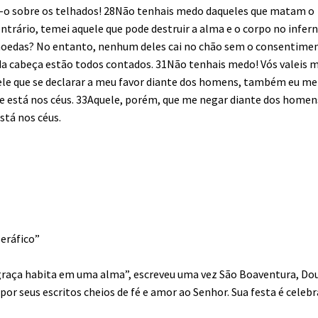
mai-o sobre os telhados! 28Não tenhais medo daqueles que matam o
rário, temei aquele que pode destruir a alma e o corpo no infern
moedas? No entanto, nenhum deles cai no chão sem o consentime
 da cabeça estão todos contados. 31Não tenhais medo! Vós valeis 
ele que se declarar a meu favor diante dos homens, também eu me
ue está nos céus. 33Aquele, porém, que me negar diante dos homen
stá nos céus.
Seráfico”
a graça habita em uma alma”, escreveu uma vez São Boaventura, Do
por seus escritos cheios de fé e amor ao Senhor. Sua festa é celeb