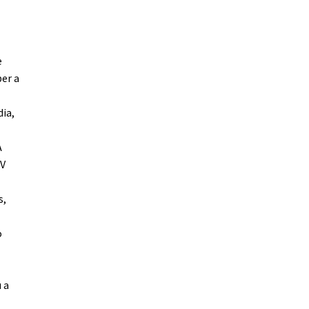
e
ber a
dia,
A
IV
s,
o
m
 a