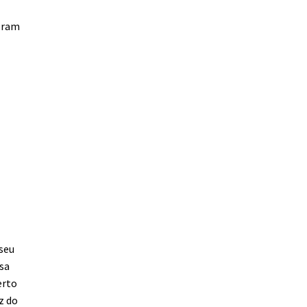
goram
 seu
asa
erto
z do