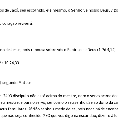
hos de Jacó, seu escolhido, ele mesmo, o Senhor, é nosso Deus, vi
o coração reviverá.
usa de Jesus, pois repousa sobre vós o Espírito de Deus (1 Pd 4,14).
Mt 10,24,33
 † segundo Mateus
os: 24“O discípulo não está acima do mestre, nem o servo acima do
seu mestre, e para o servo, ser como o seu senhor. Se ao dono da c
seus familiares! 26Não tenhais medo deles, pois nada há de encob
que não seja conhecido. 27O que vos digo na escuridão, dizei-o à lu