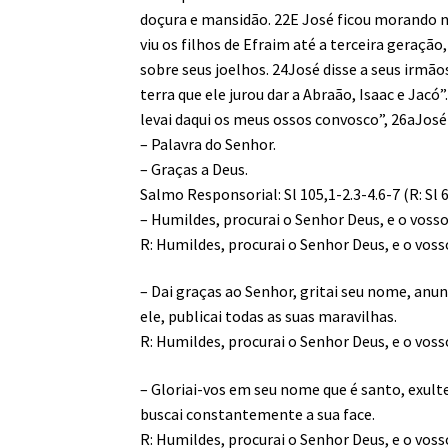
doçura e mansidão. 22E José ficou morando no 
viu os filhos de Efraim até a terceira geraçã
sobre seus joelhos. 24José disse a seus irmãos
terra que ele jurou dar a Abraão, Isaac e Jacó”
levai daqui os meus ossos convosco”, 26aJos
– Palavra do Senhor.
– Graças a Deus.
Salmo Responsorial: Sl 105,1-2.3-4.6-7 (R: Sl 
– Humildes, procurai o Senhor Deus, e o vosso
R: Humildes, procurai o Senhor Deus, e o voss
– Dai graças ao Senhor, gritai seu nome, anun
ele, publicai todas as suas maravilhas.
R: Humildes, procurai o Senhor Deus, e o voss
– Gloriai-vos em seu nome que é santo, exulte
buscai constantemente a sua face.
R: Humildes, procurai o Senhor Deus, e o voss