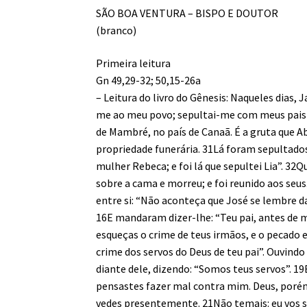
SÃO BOA VENTURA – BISPO E DOUTOR
(branco)
Primeira leitura
Gn 49,29-32; 50,15-26a
– Leitura do livro do Gênesis: Naqueles dias, 
me ao meu povo; sepultai-me com meus pais n
de Mambré, no país de Canaã. É a gruta que 
propriedade funerária. 31Lá foram sepultados
mulher Rebeca; e foi lá que sepultei Lia”. 32
sobre a cama e morreu; e foi reunido aos seu
entre si: “Não aconteça que José se lembre da
16E mandaram dizer-lhe: “Teu pai, antes de 
esqueças o crime de teus irmãos, e o pecado 
crime dos servos do Deus de teu pai”. Ouvindo
diante dele, dizendo: “Somos teus servos”. 1
pensastes fazer mal contra mim. Deus, poré
vedes presentemente. 21Não temais: eu vos su