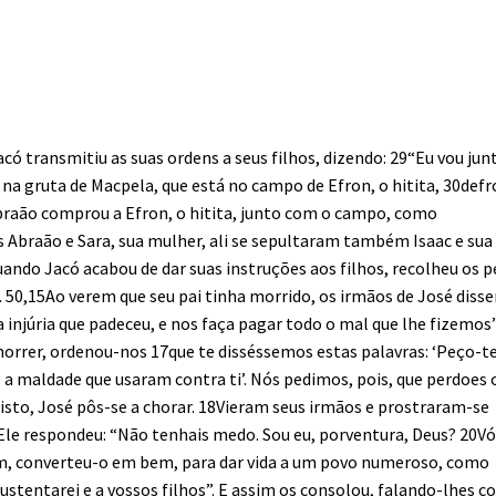
Jacó transmitiu as suas ordens a seus filhos, dizendo: 29“Eu vou jun
a gruta de Macpela, que está no campo de Efron, o hitita, 30def
Abraão comprou a Efron, o hitita, junto com o campo, como
 Abraão e Sara, sua mulher, ali se sepultaram também Isaac e sua
Quando Jacó acabou de dar suas instruções aos filhos, recolheu os p
s. 50,15Ao verem que seu pai tinha morrido, os irmãos de José diss
 injúria que padeceu, e nos faça pagar todo o mal que lhe fizemos”
morrer, ordenou-nos 17que te disséssemos estas palavras: ‘Peço-t
e a maldade que usaram contra ti’. Nós pedimos, pois, que perdoes 
 isto, José pôs-se a chorar. 18Vieram seus irmãos e prostraram-se
9Ele respondeu: “Não tenhais medo. Sou eu, porventura, Deus? 20V
m, converteu-o em bem, para dar vida a um povo numeroso, como
stentarei e a vossos filhos”. E assim os consolou, falando-lhes 