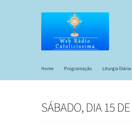
Pular
Pular
para
para
navegação
o
conteúdo
Home
Programação
Liturgia Diária
SÁBADO, DIA 15 DE