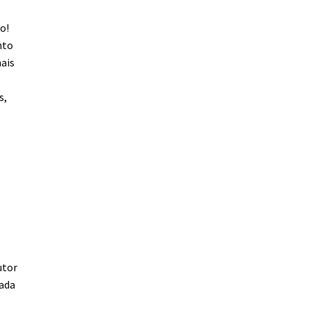
o!
nto
mais
s,
utor
rada