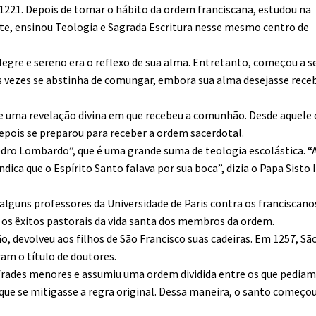
 1221. Depois de tomar o hábito da ordem franciscana, estudou na
nte, ensinou Teologia e Sagrada Escritura nesse mesmo centro de
egre e sereno era o reflexo de sua alma. Entretanto, começou a s
as vezes se abstinha de comungar, embora sua alma desejasse rece
ve uma revelação divina em que recebeu a comunhão. Desde aquele 
ois se preparou para receber a ordem sacerdotal.
ro Lombardo”, que é uma grande suma de teologia escolástica. “
dica que o Espírito Santo falava por sua boca”, dizia o Papa Sisto 
lguns professores da Universidade de Paris contra os franciscano
 os êxitos pastorais da vida santa dos membros da ordem.
o, devolveu aos filhos de São Francisco suas cadeiras. Em 1257, Sã
am o título de doutores.
s frades menores e assumiu uma ordem dividida entre os que pedia
 que se mitigasse a regra original. Dessa maneira, o santo começou