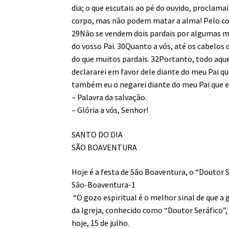
dia; o que escutais ao pé do ouvido, pro­cla
corpo, mas não podem matar a alma! Pelo cont
29Não se vendem dois pardais por algumas 
do vosso Pai. 30Quanto a vós, até os cabelos
do que muitos pardais. 32Portanto, todo aqu
declararei em favor dele diante do meu Pai q
também eu o negarei diante do meu Pai que e
– Palavra da salvação.
– Glória a vós, Senhor!
SANTO DO DIA
SÃO BOAVENTURA
Hoje é a festa de São Boaventura, o “Doutor 
São-Boaventura-1
“O gozo espiritual é o melhor sinal de que 
da Igreja, conhecido como “Doutor Seráfico”, 
hoje, 15 de julho.