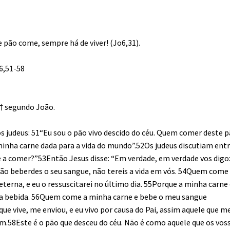
e pão come, sempre há de viver! (Jo6,31).
6,51-58
† segundo João.
s judeus: 51“Eu sou o pão vivo descido do céu. Quem comer deste 
minha carne dada para a vida do mundo”.52Os judeus discutiam entre
e a comer?”53Então Jesus disse: “Em verdade, em verdade vos digo:
o beberdes o seu sangue, não tereis a vida em vós. 54Quem come
terna, e eu o ressuscitarei no último dia. 55Porque a minha carne
ira bebida. 56Quem come a minha carne e bebe o meu sangue
e vive, me enviou, e eu vivo por causa do Pai, assim aquele que m
m.58Este é o pão que desceu do céu. Não é como aquele que os vos