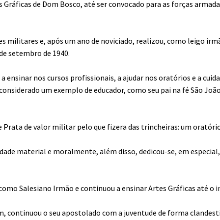
es Gráficas de Dom Bosco, até ser convocado para as forças armad
s militares e, após um ano de noviciado, realizou, como leigo irm
8 de setembro de 1940.
nsinar nos cursos profissionais, a ajudar nos oratórios e a cuida
 considerado um exemplo de educador, como seu pai na fé São Joã
rata de valor militar pelo que fizera das trincheiras: um oratóri
iedade material e moralmente, além disso, dedicou-se, em especial,
omo Salesiano Irmão e continuou a ensinar Artes Gráficas até o i
ém, continuou o seu apostolado com a juventude de forma clandest