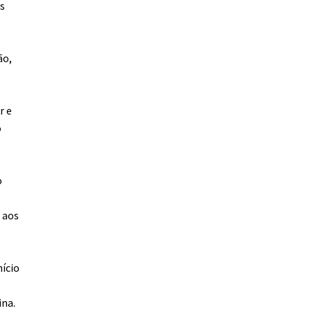
as
ão,
r e
o
o
 aos
nício
ina.