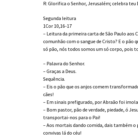
R: Glorifica o Senhor, Jerusalém; celebra teu 
Segunda leitura
1Cor 10,16-17
– Leitura da primeira carta de São Paulo aos 
comunhão com o sangue de Cristo? E o pão q
só pão, nós todos somos um só corpo, pois t
– Palavra do Senhor.
– Graças a Deus.
Sequência.
– Eis o pão que os anjos comem transformad
cães!
– Em sinais prefigurado, por Abraão foi imol
– Bom pastor, pão de verdade, piedade, ó Jesu
transportai-nos para o Pai!
– Aos mortais dando comida, dais também o pã
convivas lá do céu!