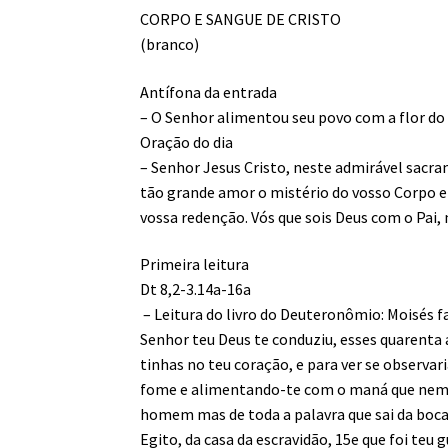
CORPO E SANGUE DE CRISTO
(branco)
Antífona da entrada
– O Senhor alimentou seu povo com a flor do 
Oração do dia
– Senhor Jesus Cristo, neste admirável sacr
tão grande amor o mistério do vosso Corpo 
vossa redenção. Vós que sois Deus com o Pai,
Primeira leitura
Dt 8,2-3.14a-16a
– Leitura do livro do Deuteronômio: Moisés 
Senhor teu Deus te conduziu, esses quarenta a
tinhas no teu coração, e para ver se observ
fome e alimentando-te com o maná que nem tu
homem mas de toda a palavra que sai da boca
Egito, da casa da escravidão, 15e que foi teu 