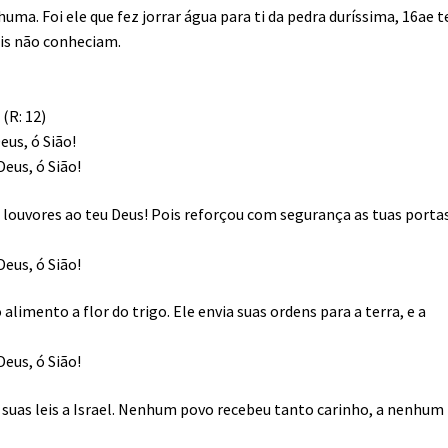
uma. Foi ele que fez jorrar água para ti da pedra duríssima, 16ae t
is não conheciam.
(R: 12)
eus, ó Sião!
Deus, ó Sião!
a louvores ao teu Deus! Pois reforçou com segurança as tuas portas
Deus, ó Sião!
alimento a flor do trigo. Ele envia suas ordens para a terra, e a
Deus, ó Sião!
e suas leis a Israel. Nenhum povo recebeu tanto carinho, a nenhum