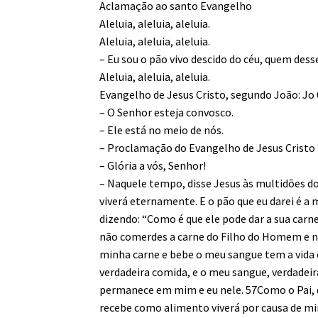
Aclamação ao santo Evangelho
Aleluia, aleluia, aleluia.
Aleluia, aleluia, aleluia.
– Eu sou o pão vivo descido do céu, quem dess
Aleluia, aleluia, aleluia.
Evangelho de Jesus Cristo, segundo João: Jo 
– O Senhor esteja convosco.
– Ele está no meio de nós.
– Proclamação do Evangelho de Jesus Cristo 
– Glória a vós, Senhor!
– Naquele tempo, disse Jesus às multidões do
viverá eternamente. E o pão que eu darei é a 
dizendo: “Como é que ele pode dar a sua carn
não comerdes a carne do Filho do Homem e nã
minha carne e bebe o meu sangue tem a vida e
verdadeira comida, e o meu sangue, verdade
permanece em mim e eu nele. 57Como o Pai, qu
recebe como alimento viverá por causa de mi