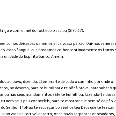
trigo e com o mel do rochedo o saciou (Sl80,17).
amento nos deixastes o memorial da vossa paixão. Dai-nos venerar
e do vosso Sangue, que possamos colher continuamente os frutos 
 na unidade do Espírito Santo, Amém.
falou ao povo, dizendo: 2Lembra-te de todo o caminho por onde o
nos, no deserto, para te humilhar e te pôr à prova, para saber o q
arias ou não seus mandamentos.3Ele te humilhou, fazendo-te passa
 nem teus pais conhecíeis, para te mostrar que nem só de pão v
 do Senhor.14bNão te esqueças do Senhor teu Deus que te fez sair
guia no vasto e terrível deserto, onde havia serpentes abrasadoras,