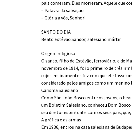
pais comeram. Eles morreram. Aquele que com
– Palavra da salvação.
– Glória a vós, Senhor!
SANTO DO DIA
Beato Estêvão Sandór, salesiano mártir
Origem religiosa
O santo, filho de Estêvão, ferroviário, e de M
novembro de 1914, foi o primeiro de três irm
cujos ensinamentos fez com que ele fosse um 
considerado pelos amigos como um menino b
Carisma Salesiano
Como São João Bosco entre os jovens, o beat
um Boletim Salesiano, conheceu Dom Bosco e 
seu diretor espiritual e com os seus pais, que
A gráfica e as armas
Em 1936, entrou na casa salesiana de Budapes