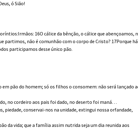
Deus, ó Sião!
Coríntios:Irmãos: 16O cálice da bênção, o cálice que abençoamos, 
ue partimos, não é comunhão com o corpo de Cristo? 17Porque h
odos participamos desse único pão.
o em pão do homem; só os filhos o consomem: não será lançado a
ado, no cordeiro aos pais foi dado, no deserto foi maná…
s, piedade, conservai-nos na unidade, extingui nossa orfandade,
o da vida; que a família assim nutrida seja um dia reunida aos