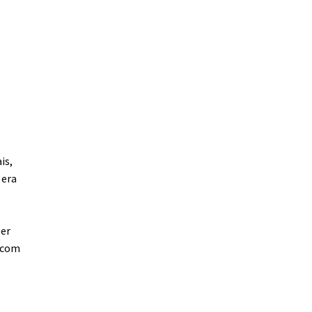
is,
 era
ler
u com
o