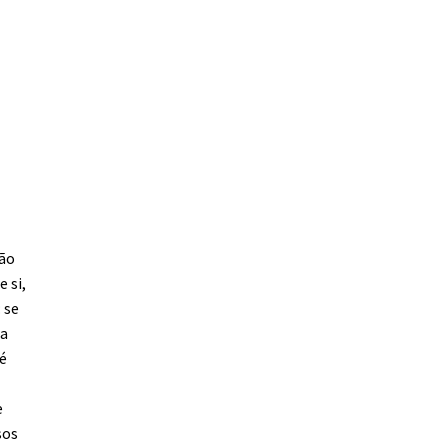
pão
 si,
 se
 a
 é
e
sos