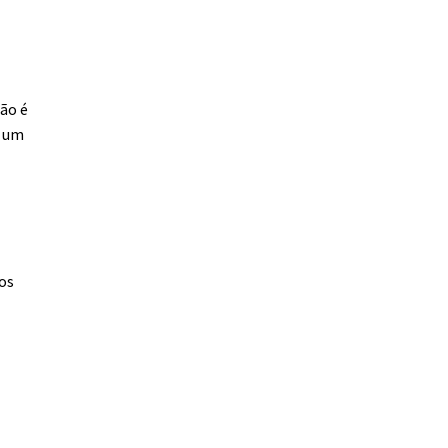
não é
á um
os