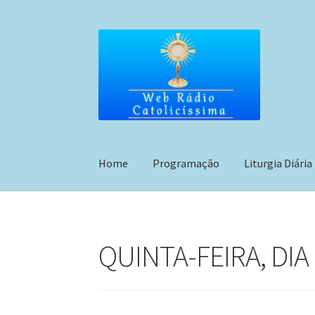
Pular
Pular
para
para
navegação
o
conteúdo
Home
Programação
Liturgia Diária
QUINTA-FEIRA, DIA