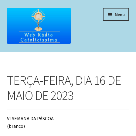
Pular
Pular
Menu
para
para
navegação
o
conteúdo
Home
Programação
TERÇA-FEIRA, DIA 16 DE
Liturgia Diária
MAIO DE 2023
Horários de missas
Pedidos de oração, testemunho ou música
VI SEMANA DA PÁSCOA
(branco)
Fale conosco