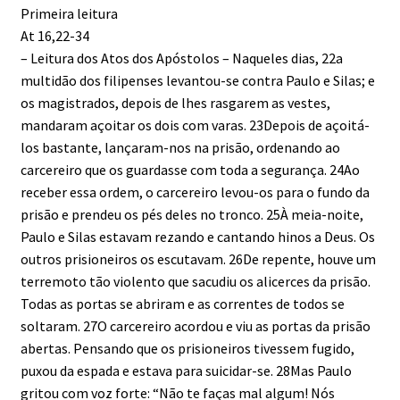
Primeira leitura
At 16,22-34
– Leitura dos Atos dos Apóstolos – Naqueles dias, 22a
multidão dos filipenses levantou-se contra Paulo e Silas; e
os magistrados, depois de lhes rasgarem as vestes,
mandaram açoitar os dois com varas. 23Depois de açoitá-
los bastante, lançaram-nos na prisão, ordenando ao
carcereiro que os guardasse com toda a segurança. 24Ao
receber essa ordem, o carcereiro levou-os para o fundo da
prisão e prendeu os pés deles no tronco. 25À meia-noite,
Paulo e Silas estavam rezando e cantando hinos a Deus. Os
outros prisioneiros os escutavam. 26De repente, houve um
terremoto tão violento que sacudiu os alicerces da prisão.
Todas as portas se abriram e as correntes de todos se
soltaram. 27O carcereiro acordou e viu as portas da prisão
abertas. Pensando que os prisioneiros tivessem fugido,
puxou da espada e estava para suicidar-se. 28Mas Paulo
gritou com voz forte: “Não te faças mal algum! Nós