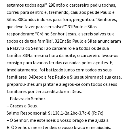
estamos todos aqui”. 29Então o carcereiro pediu tochas,
correu para dentro e, tremendo, caiu aos pés de Paulo e
Silas. 30Conduzindo-os para fora, perguntou: “Senhores,
que devo fazer para ser salvo?” 31Paulo e Silas
responderam: “Crê no Senhor Jesus, e sereis salvos tu e
todos os de tua família”. 32Então Paulo e Silas anunciaram
a Palavra do Senhor ao carcereiro e a todos os de sua
família. 33Na mesma hora da noite, o carcereiro levou-os
consigo para lavar as feridas causadas pelos açoites. E,
imediatamente, foi batizado junto com todos os seus
familiares. 34Depois fez Paulo e Silas subirem até sua casa,
preparou-lhes um jantar e alegrou-se com todos os seus
familiares por ter acreditado em Deus.
– Palavra do Senhor.
– Graças a Deus.
Salmo Responsorial: Sl 138,1-2a.2bc-3.7c-8 (R: 7c)
– Ó Senhor, me estendeis o vosso braço e me ajudais.
R: Ó Senhor, me estendeis o vosso braço e me ajudais.