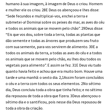
humano à sua imagem, à imagem de Deus o criou. Homem
e mulher ele os criou. 28E Deus os abençoou e lhes disse:
“Sede fecundos e multiplicai-vos, enchei a terra e
submetei-a! Dominai sobre os peixes do mar, as aves do céu
e todos os animais que se movem pelo chão”. 29Deus disse:
“Eis que vos dou, sobre toda a terra, todas as plantas que
dão semente e todas as árvores que produzem seu fruto
com sua semente, para vos servirem de alimento. 30E a
todos os animais da terra, a todas as aves do céu e a todos
os animais que se movem pelo chão, eu lhes dou todos os
vegetais para alimento”. E assim se fez. 31E Deus viu tudo
quanto havia feito e achou que era muito bom. Houve uma
tarde e uma manhã: o sexto dia. 2,1Assim foram concluídos
o céu e a terra com todos os seus elementos. 2No sétimo
dia, Deus concluiu toda a obra que tinha feito; e no sétimo
dia repousou de toda a obra que fizera. 3Deus abençoou o
sétimo dia e o santificou, pois nesse dia Deus repousou de
toda a obra da criação.