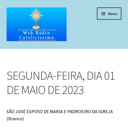
Pular
Pular
Menu
para
para
navegação
o
conteúdo
Home
Programação
SEGUNDA-FEIRA, DIA 01
Liturgia Diária
DE MAIO DE 2023
Horários de missas
Pedidos de oração, testemunho ou música
SÃO JOSÉ ESPOSO DE MARIA E PADROEIRO DA IGREJA
(Branco)
Fale conosco