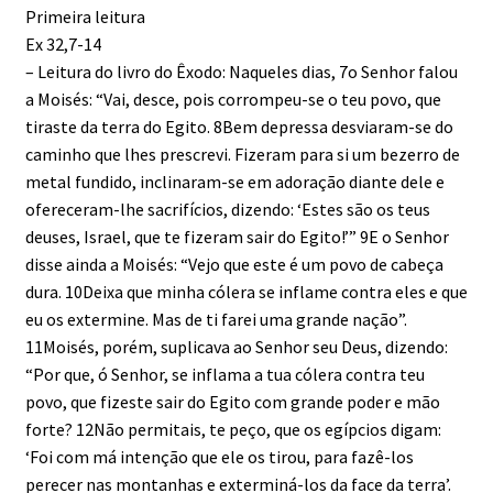
Primeira leitura
Ex 32,7-14
– Leitura do livro do Êxodo: Naqueles dias, 7o Senhor falou
a Moisés: “Vai, desce, pois corrompeu-se o teu povo, que
tiraste da terra do Egito. 8Bem depressa desviaram-se do
caminho que lhes prescrevi. Fizeram para si um bezerro de
metal fundido, inclinaram-se em adoração diante dele e
ofereceram-lhe sacrifícios, dizendo: ‘Estes são os teus
deuses, Israel, que te fizeram sair do Egito!’” 9E o Senhor
disse ainda a Moisés: “Vejo que este é um povo de cabeça
dura. 10Deixa que minha cólera se inflame contra eles e que
eu os extermine. Mas de ti farei uma grande nação”.
11Moisés, porém, suplicava ao Senhor seu Deus, dizendo:
“Por que, ó Senhor, se inflama a tua cólera contra teu
povo, que fizeste sair do Egito com grande poder e mão
forte? 12Não permitais, te peço, que os egípcios digam:
‘Foi com má intenção que ele os tirou, para fazê-los
perecer nas montanhas e exterminá-los da face da terra’.