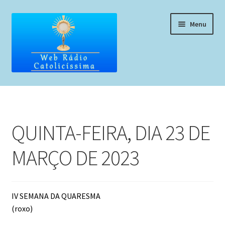
Pular
Pular
Menu
para
para
navegação
o
conteúdo
Home
Programação
QUINTA-FEIRA, DIA 23 DE
Liturgia Diária
MARÇO DE 2023
Horários de missas
Pedidos de oração, testemunho ou música
IV SEMANA DA QUARESMA
(roxo)
Fale conosco