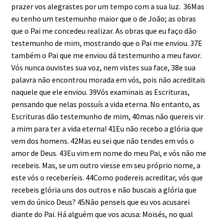
prazer vos alegrastes por um tempo com a sua luz. 36Mas
eu tenho um testemunho maior que o de João; as obras
que o Pai me concedeu realizar. As obras que eu faço dão
testemunho de mim, mostrando que o Pai me enviou. 37E
também o Pai que me enviou dá testemunho a meu favor.
Vós nunca ouvistes sua voz, nem vistes sua face, 38e sua
palavra não encontrou morada em vós, pois não acreditais
naquele que ele enviou. 39Vós examinais as Escrituras,
pensando que nelas possuís a vida eterna. No entanto, as
Escrituras dão testemunho de mim, 40mas não quereis vir
a mim para ter a vida eterna! 41Eu não recebo a glória que
vem dos homens. 42Mas eu sei que não tendes em vós o
amor de Deus. 43Eu vim em nome do meu Pai, e vós não me
recebeis. Mas, se um outro viesse em seu próprio nome, a
este vós o receberíeis. 44Como podereis acreditar, vós que
recebeis glória uns dos outros e não buscais a glória que
vem do único Deus? 45Não penseis que eu vos acusarei
diante do Pai. Há alguém que vos acusa: Moisés, no qual