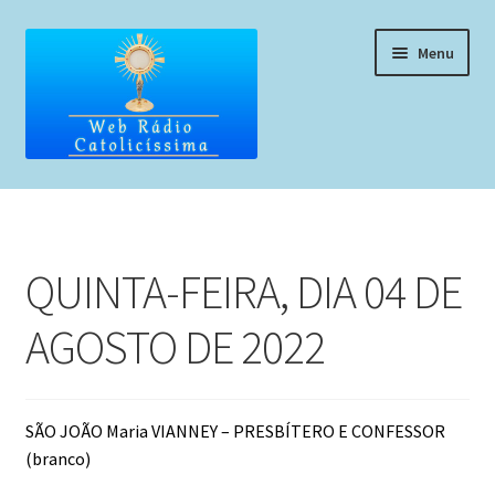
Pular
Pular
Menu
para
para
navegação
o
conteúdo
Home
Programação
QUINTA-FEIRA, DIA 04 DE
Liturgia Diária
AGOSTO DE 2022
Horários de missas
Pedidos de oração, testemunho ou música
SÃO JOÃO Maria VIANNEY – PRESBÍTERO E CONFESSOR
(branco)
Fale conosco