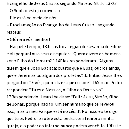
Evangelho de Jesus Cristo, segundo Mateus: Mt 16,13-23
– O Senhor esteja convosco.
– Ele está no meio de nós.
– Proclamação do Evangelho de Jesus Cristo † segundo
Mateus
– Glória a vós, Senhor!
– Naquele tempo, 13Jesus foi à região de Cesareia de Filipe
e ali perguntou a seus discípulos: “Quem dizem os homens
ser o Filho do Homem? ” 14Eles responderam: “Alguns
dizem que é João Batista; outros que é Elias; outros ainda,
que é Jeremias ou algum dos profetas”. 15Então Jesus lhes
perguntou: “E vós, quem dizeis que eu sou?” 16Simão Pedro
respondeu: “Tu és o Messias, o Filho do Deus vivo”.
17Respondendo, Jesus lhe disse: “Feliz és tu, Simão, filho
de Jonas, porque não foi um ser humano que te revelou
isso, mas o meu Pai que está no céu. 18Por isso eu te digo
que tu és Pedro, e sobre esta pedra construirei a minha
Igreja, e o poder do inferno nunca poderá vencê-la. 19Eu te