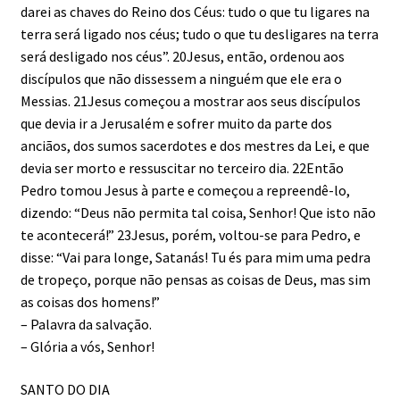
darei as chaves do Reino dos Céus: tudo o que tu ligares na
terra será ligado nos céus; tudo o que tu desligares na terra
será desligado nos céus”. 20Jesus, então, ordenou aos
discípulos que não dissessem a ninguém que ele era o
Messias. 21Jesus começou a mostrar aos seus discípulos
que devia ir a Jerusalém e sofrer muito da parte dos
anciãos, dos sumos sacerdotes e dos mestres da Lei, e que
devia ser morto e ressuscitar no terceiro dia. 22Então
Pedro tomou Jesus à parte e começou a repreendê-lo,
dizendo: “Deus não permita tal coisa, Senhor! Que isto não
te acontecerá!” 23Jesus, porém, voltou-se para Pedro, e
disse: “Vai para longe, Satanás! Tu és para mim uma pedra
de tropeço, porque não pensas as coisas de Deus, mas sim
as coisas dos homens!”
– Palavra da salvação.
– Glória a vós, Senhor!
SANTO DO DIA