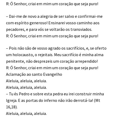
R: Ó Senhor, criai em mim um co­ração que seja puro!
– Dai-me de novo a alegria de ser salvo e confirmai-me
com espírito generoso! Ensinarei vosso caminho aos
pecadores, e para vós se voltarão os transviados.
R: Ó Senhor, criai em mim um co­ração que seja puro!
– Pois não são de vosso agrado os sacrifícios, e, se oferto
um holocausto, o rejeitais. Meu sacrifício é minha alma
penitente, não desprezeis um coração arrependido!
R: Ó Senhor, criai em mim um co­ração que seja puro!
Aclamação ao santo Evangelho
Aleluia, aleluia, aleluia.
Aleluia, aleluia, aleluia.
– Tu és Pedro e sobre esta pedra eu irei construir minha
Igreja. E as portas do inferno não irão derrotá-la! (Mt
16,18).
Aleluia, aleluia, aleluia.