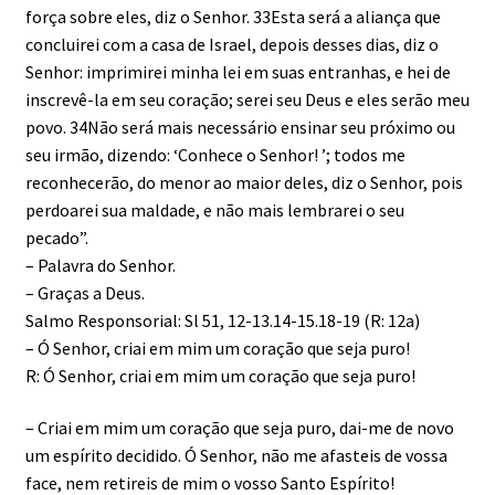
força sobre eles, diz o Senhor. 33Esta será a aliança que
concluirei com a casa de Israel, depois desses dias, diz o
Senhor: imprimirei minha lei em suas entranhas, e hei de
ins­crevê-la em seu coração; serei seu Deus e eles serão meu
povo. 34Não será mais necessário ensinar seu próximo ou
seu irmão, dizendo: ‘Conhece o Senhor! ’; todos me
reconhecerão, do menor ao maior deles, diz o Senhor, pois
perdoarei sua maldade, e não mais lembrarei o seu
pecado”.
– Palavra do Senhor.
– Graças a Deus.
Salmo Responsorial: Sl 51, 12-13.14-15.18-19 (R: 12a)
– Ó Senhor, criai em mim um co­ração que seja puro!
R: Ó Senhor, criai em mim um co­ração que seja puro!
– Criai em mim um coração que seja puro, dai-me de novo
um espírito decidido. Ó Senhor, não me afasteis de vossa
face, nem retireis de mim o vosso Santo Espírito!