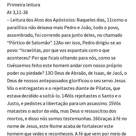
Primeira leitura
At 3,11-26
– Leitura dos Atos dos Apóstolos: Naqueles dias, 11como o
paralítico não deixava mais Pedro e João, todo o povo,
assombrado, foi correndo para junto deles, no chamado
“Pórtico de Salomão”. 12Ao ver isso, Pedro dirigiu-se ao
povo: “Israelitas, por que vos espantais com o que
aconteceu? Por que ficais olhando para nós, como se
tivéssemos feito este homem andar com nosso próprio
poder ou piedade? 13O Deus de Abraão, de Isaac, de Jacó, o
Deus de nossos antepassados glorificou o seu servo Jesus.
Vós o entregastes e o rejeitastes diante de Pilatos, que
estava decidido a soltá-lo. 14Vós rejeitastes o Santo e o
Justo, e pedistes a libertação para um assassino. 15Vós
matastes o autor da vida, mas Deus o ressuscitou dos
mortos, e disso nós somos testemunhas. 16Graças à fé no
nome de Jesus, este Nome acaba de fortalecer este
homem que vedes e reconheceis. A fé que vem por meio de