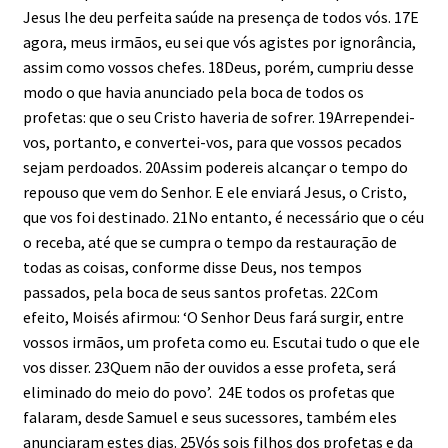
Jesus lhe deu perfeita saúde na presença de todos vós. 17E
agora, meus irmãos, eu sei que vós agistes por ignorância,
assim como vossos chefes. 18Deus, porém, cumpriu desse
modo o que havia anunciado pela boca de todos os
profetas: que o seu Cristo haveria de sofrer. 19Arrependei-
vos, portanto, e convertei-vos, para que vossos pecados
sejam perdoados. 20Assim podereis alcançar o tempo do
repouso que vem do Senhor. E ele enviará Jesus, o Cristo,
que vos foi destinado. 21No entanto, é necessário que o céu
o receba, até que se cumpra o tempo da restauração de
todas as coisas, conforme disse Deus, nos tempos
passados, pela boca de seus santos profetas. 22Com
efeito, Moisés afirmou: ‘O Senhor Deus fará surgir, entre
vossos irmãos, um profeta como eu. Escutai tudo o que ele
vos disser. 23Quem não der ouvidos a esse profeta, será
eliminado do meio do povo’. 24E todos os profetas que
falaram, desde Samuel e seus sucessores, também eles
anunciaram estes dias. 25Vós sois filhos dos profetas e da