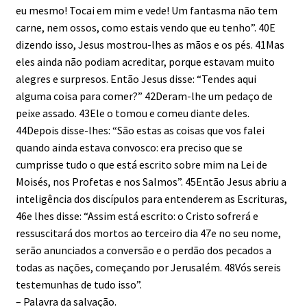
eu mesmo! Tocai em mim e vede! Um fantasma não tem
carne, nem ossos, como estais vendo que eu tenho”. 40E
dizendo isso, Jesus mostrou-lhes as mãos e os pés. 41Mas
eles ainda não podiam acreditar, porque estavam muito
alegres e surpresos. Então Jesus disse: “Tendes aqui
alguma coisa para comer?” 42Deram-lhe um pedaço de
peixe assado. 43Ele o tomou e comeu diante deles.
44Depois disse-lhes: “São estas as coisas que vos falei
quando ainda estava convosco: era preciso que se
cumprisse tudo o que está escrito sobre mim na Lei de
Moisés, nos Profetas e nos Salmos”. 45Então Jesus abriu a
inteligência dos discípulos para entenderem as Escrituras,
46e lhes disse: “Assim está escrito: o Cristo sofrerá e
ressuscitará dos mortos ao terceiro dia 47e no seu nome,
serão anunciados a conversão e o perdão dos pecados a
todas as nações, começando por Jerusalém. 48Vós sereis
testemunhas de tudo isso”.
– Palavra da salvação.