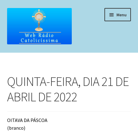
Pular
Pular
Menu
para
para
navegação
o
conteúdo
Home
Programação
QUINTA-FEIRA, DIA 21 DE
Liturgia Diária
ABRIL DE 2022
Horários de missas
Pedidos de oração, testemunho ou música
OITAVA DA PÁSCOA
(branco)
Fale conosco