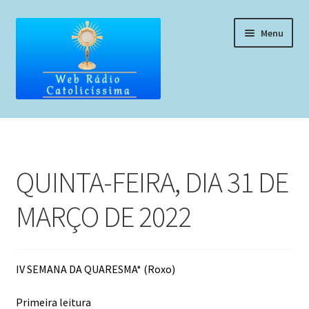
Pular
Pular
Menu
para
para
navegação
o
conteúdo
Home
Programação
QUINTA-FEIRA, DIA 31 DE
Liturgia Diária
MARÇO DE 2022
Horários de missas
Pedidos de oração, testemunho ou música
IV SEMANA DA QUARESMA* (Roxo)
Fale conosco
Primeira leitura