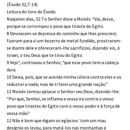
(Êxodo 32,7-14)
Leitura do livro do Êxodo.
Naqueles dias, 32 7 o Senhor disse a Moisés: “Vai, desce,
porque se corrompeu o povo que tiraste do Egito.
8 Desviaram-se depressa do caminho que lhes prescrevi;
fizeram para si um bezerro de metal fundido, prostraram-
se diante dele e ofereceram-lhe sacrifícios, dizendo: eis, ó
Israel, o teu Deus que te tirou do Egito.
9 Vejo”, continuou o Senhor, “que esse povo tem a cabeça
dura.
10 Deixa, pois, que se acenda minha cólera contra eles e os
reduzirei a nada; mas de ti farei uma grande nação.”
11 Moisés tentou aplacar o Senhor seu Deus, dizendo-lhe:
“Por que, Senhor, se inflama a vossa ira contra o vosso
povo que tirastes do Egito com o vosso poder e à força de
vossa mão?
12 Não é bom que digam os egípcios: ‘com um mau
desígnio os levou, para matá-los nas montanhas e