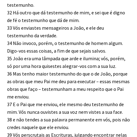
testemunho.
32 Há outro que dá testemunho de mim, e sei que é digno
de fé o testemunho que dá de mim.
33 Vós enviastes mensageiros a João, e ele deu
testemunho da verdade.
34 Não invoco, porém, o testemunho de homem algum.
Digo-vos essas coisas, a fim de que sejais salvos.
35 João era uma lâmpada que arde e ilumina; vós, porém,
só por uma hora quisestes alegrar-vos com a sua luz.
36 Mas tenho maior testemunho do que o de João, porque
as obras que meu Pai me deu para executar – essas mesmas
obras que faço – testemunham a meu respeito que o Pai
me enviou.
37 E o Pai que me enviou, ele mesmo deu testemunho de
mim. Vós nunca ouvistes a sua voz nem vistes a sua face.
38 e não tendes a sua palavra permanente em vós, pois não
credes naquele que ele enviou.
39 Vós perscrutais as Escrituras, julgando encontrar nelas