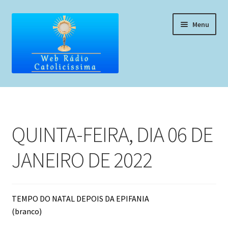
Pular
Pular
Menu
para
para
navegação
o
conteúdo
Home
Programação
QUINTA-FEIRA, DIA 06 DE
Liturgia Diária
JANEIRO DE 2022
Horários de missas
Pedidos de oração, testemunho ou música
TEMPO DO NATAL DEPOIS DA EPIFANIA
(branco)
Fale conosco