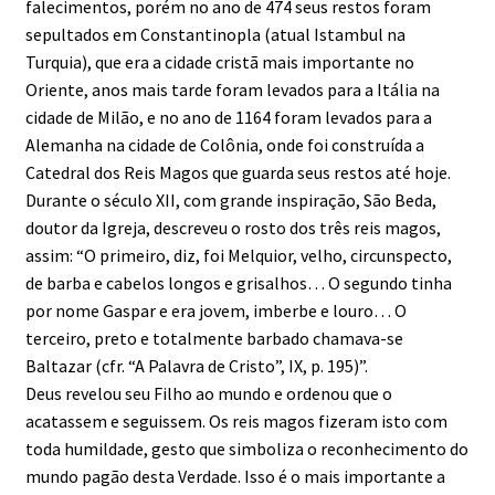
falecimentos, porém no ano de 474 seus restos foram
sepultados em Constantinopla (atual Istambul na
Turquia), que era a cidade cristã mais importante no
Oriente, anos mais tarde foram levados para a Itália na
cidade de Milão, e no ano de 1164 foram levados para a
Alemanha na cidade de Colônia, onde foi construída a
Catedral dos Reis Magos que guarda seus restos até hoje.
Durante o século XII, com grande inspiração, São Beda,
doutor da Igreja, descreveu o rosto dos três reis magos,
assim: “O primeiro, diz, foi Melquior, velho, circunspecto,
de barba e cabelos longos e grisalhos… O segundo tinha
por nome Gaspar e era jovem, imberbe e louro… O
terceiro, preto e totalmente barbado chamava-se
Baltazar (cfr. “A Palavra de Cristo”, IX, p. 195)”.
Deus revelou seu Filho ao mundo e ordenou que o
acatassem e seguissem. Os reis magos fizeram isto com
toda humildade, gesto que simboliza o reconhecimento do
mundo pagão desta Verdade. Isso é o mais importante a