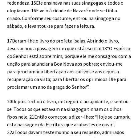
redondeza. 15Ele ensinava nas suas sinagogas e todos o
elogiavam. 16E veio à cidade de Nazaré onde se tinha
criado. Conforme seu costume, entrou na sinagoga no
sábado, e levantou-se para fazer a leitura.
17Deram-lhe o livro do profeta Isaías. Abrindo o livro,
Jesus achou a passagem em que está escrito: 18“O Espírito
do Senhor está sobre mim, porque ele me consagrou com a
unção para anunciar a Boa Nova aos pobres; enviou-me
para proclamar a libertação aos cativos e aos cegos a
recuperação da vista; para libertar os oprimidos 19e para
proclamar um ano da graça do Senhor”.
20Depois fechou o livro, entregou-o ao ajudante, e sentou-
se. Todos os que estavam na sinagoga tinham os olhos
fixos nele. 21Então começou a dizer-lhes: “Hoje se cumpriu
esta passagem da Escritura que acabastes de ouvir”.
22aTodos davam testemunho a seu respeito, admirados