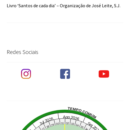
Livro ‘Santos de cada dia’ – Organização de José Leite, S.J.
Redes Sociais
TEMPO COMUM
Ago 2026
Jul 2026
Set 2026
31
32
30
33
29
34
28
35
27
36