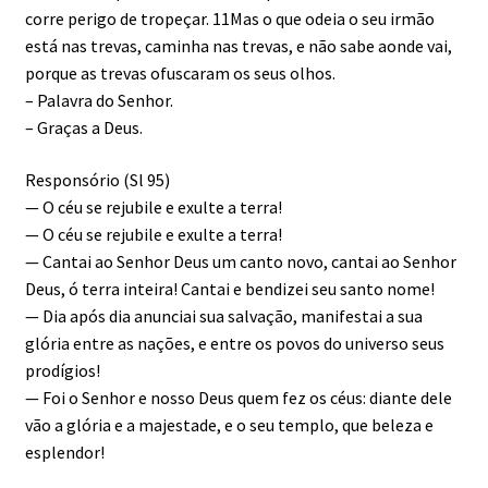
corre perigo de tropeçar. 11Mas o que odeia o seu irmão
está nas trevas, caminha nas trevas, e não sabe aonde vai,
porque as trevas ofuscaram os seus olhos.
– Palavra do Senhor.
– Graças a Deus.
Responsório (Sl 95)
— O céu se rejubile e exulte a terra!
— O céu se rejubile e exulte a terra!
— Cantai ao Senhor Deus um canto novo, cantai ao Senhor
Deus, ó terra inteira! Cantai e bendizei seu santo nome!
— Dia após dia anunciai sua salvação, manifestai a sua
glória entre as nações, e entre os povos do universo seus
prodígios!
— Foi o Senhor e nosso Deus quem fez os céus: diante dele
vão a glória e a majestade, e o seu templo, que beleza e
esplendor!