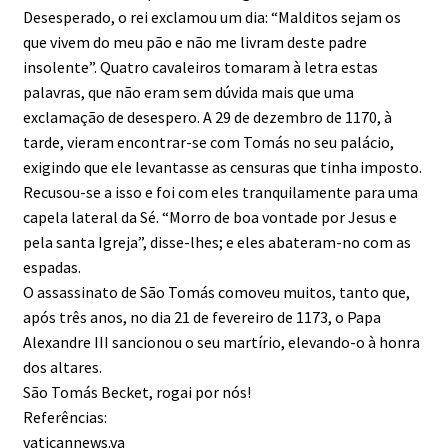
Desesperado, o rei exclamou um dia: “Malditos sejam os
que vivem do meu pão e não me livram deste padre
insolente”. Quatro cavaleiros tomaram à letra estas
palavras, que não eram sem dúvida mais que uma
exclamação de desespero. A 29 de dezembro de 1170, à
tarde, vieram encontrar-se com Tomás no seu palácio,
exigindo que ele levantasse as censuras que tinha imposto.
Recusou-se a isso e foi com eles tranquilamente para uma
capela lateral da Sé. “Morro de boa vontade por Jesus e
pela santa Igreja”, disse-lhes; e eles abateram-no com as
espadas.
O assassinato de São Tomás comoveu muitos, tanto que,
após três anos, no dia 21 de fevereiro de 1173, o Papa
Alexandre III sancionou o seu martírio, elevando-o à honra
dos altares.
São Tomás Becket, rogai por nós!
Referências:
vaticannews.va