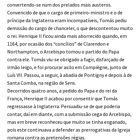
convertendo-se num dos prelados mais austeros.
Convencido de que o cargo de primeiro-ministro e o de
príncipe da Inglaterra eram incompatíveis, Tomás pediu
demissão do cargo de chanceler, o que descontentou muito
o rei. Henrique II ficou ainda mais aborrecido quando, em
1164, por ocasião dos “concílios” de Clarendon e
Northampton, o Arcebispo tomou o partido do Papa
contra ele. Tomás viu-se obrigado a fugir, disfarçado de
irmão leigo, e foi procurar asilo em Compiègne, junto de
Luís VII. Passou, a seguir, à abadia de Pontigny e depois à de
Santa Comba, na região de Sens.
Decorridos quatro anos, a pedido do Papa e do rei da
França, Henrique II acabou por consentir que Tomás
regressasse à Inglaterra. Persuadiu-se de que poderia
contar, daí em diante, com a submissão cega do Arcebispo,
mas em breve reconheceu que muito se tinha enganado,
pois este continuava a defender as prerrogativas da Igreja
romana contra as pretensões régias.