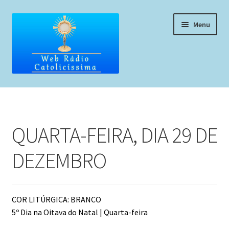
Pular
Pular
Menu
para
para
navegação
o
conteúdo
Home
Programação
QUARTA-FEIRA, DIA 29 DE
Liturgia Diária
DEZEMBRO
Horários de missas
Pedidos de oração, testemunho ou música
COR LITÚRGICA: BRANCO
5º Dia na Oitava do Natal | Quarta-feira
Fale conosco