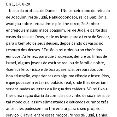
Dn 1, 1-6.8-20
– Início da profecia de Daniel – 1No terceiro ano do reinado
de Joaquim, rei de Judá, Nabucodonosor, rei da Babilônia,
avançou sobre Jerusalém e pôs-lhe cerco; 2o Senhor
entregou em suas mãos Joaquim, rei de Judá, e parte dos
vasos da casa de Deus, e ele os levou para a terra de Senaar,
para o templo de seus deuses, depositando os vasos no
tesouro dos deuses. 3Então o rei ordenou ao chefe dos
eunucos, Asfenez, para que trouxesse, dentre os filhos de
Israel, alguns jovens de estirpe real ou de família nobre,
4sem defeito físico e de boa aparência, preparados com
boa educação, experientes em alguma ciência e instruídos,
e que pudessem estar no palácio real, onde lhes deveriam
ser ensinadas as letras e a língua dos caldeus. 5O rei fixou-
lhes uma ração diária da comida e do vinho de sua mesa, de
tal modo que, assim alimentados e educados durante três
anos, eles pudessem no fim entrar para o seu próprio
serviço. 6Havia, entre esses moços, filhos de Judá, Daniel,