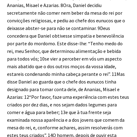
Ananias, Misael e Azarias. 8Ora, Daniel decidiu
secretamente não comer nem beber da mesa do rei por
convicções religiosas, e pediu ao chefe dos eunucos que o
deixasse abster-se para não se contaminar. 9Deus
concedera que Daniel obtivesse simpatia e benevolência
por parte do mordomo. Este disse-lhe: “Tenho medo do
rei, meu Senhor, que determinou alimentação e bebida
para todos vós; 10se vier a perceber em vós um aspecto
mais abatido que o dos outros moços da vossa idade,
estareis condenando minha cabeça perante o rei”. 11Mas
disse Daniel ao guarda que o chefe dos eunucos tinha
designado para tomar conta dele, de Ananias, Misael e
Azarias: 12“Por favor, faze uma experiência com estes teus
criados por dez dias, e nos sejam dados legumes para
comer e água para beber; 13e que à tua frente seja
examinada nossa aparência e a dos jovens que comem da
mesa do rei, e, conforme achares, assim resolverás com
estes teus criados”. 14O homem, depois de ouvir esta