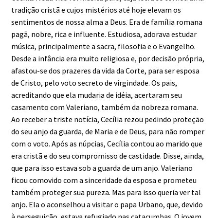
tradição cristã e cujos mistérios até hoje elevam os
sentimentos de nossa alma a Deus. Era de família romana
pagã, nobre, rica e influente. Estudiosa, adorava estudar
música, principalmente a sacra, filosofia e o Evangelho.
Desde a infância era muito religiosa e, por decisão própria,
afastou-se dos prazeres da vida da Corte, para ser esposa
de Cristo, pelo voto secreto de virgindade. Os pais,
acreditando que ela mudaria de idéia, acertaram seu
casamento com Valeriano, também da nobreza romana.
Ao receber a triste notícia, Cecília rezou pedindo proteção
do seu anjo da guarda, de Maria e de Deus, para não romper
com o voto. Após as núpcias, Cecília contou ao marido que
era cristã e do seu compromisso de castidade. Disse, ainda,
que para isso estava sob a guarda de um anjo. Valeriano
ficou comovido com a sinceridade da esposa e prometeu
também proteger sua pureza. Mas para isso queria ver tal
anjo. Ela o aconselhou a visitar o papa Urbano, que, devido
à perseguição, estava refugiado nas catacumbas. O jovem