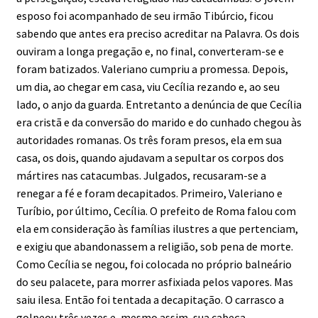
esposo foi acompanhado de seu irmão Tibúrcio, ficou
sabendo que antes era preciso acreditar na Palavra. Os dois
ouviram a longa pregação e, no final, converteram-se e
foram batizados. Valeriano cumpriu a promessa. Depois,
um dia, ao chegar em casa, viu Cecília rezando e, ao seu
lado, o anjo da guarda. Entretanto a denúncia de que Cecília
era cristã e da conversão do marido e do cunhado chegou às
autoridades romanas. Os três foram presos, ela em sua
casa, os dois, quando ajudavam a sepultar os corpos dos
mártires nas catacumbas. Julgados, recusaram-se a
renegar a fé e foram decapitados. Primeiro, Valeriano e
Turíbio, por último, Cecília. O prefeito de Roma falou com
ela em consideração às famílias ilustres a que pertenciam,
e exigiu que abandonassem a religião, sob pena de morte.
Como Cecília se negou, foi colocada no próprio balneário
do seu palacete, para morrer asfixiada pelos vapores. Mas
saiu ilesa. Então foi tentada a decapitação. O carrasco a
golpeou três vezes e, mesmo assim, sua cabeça