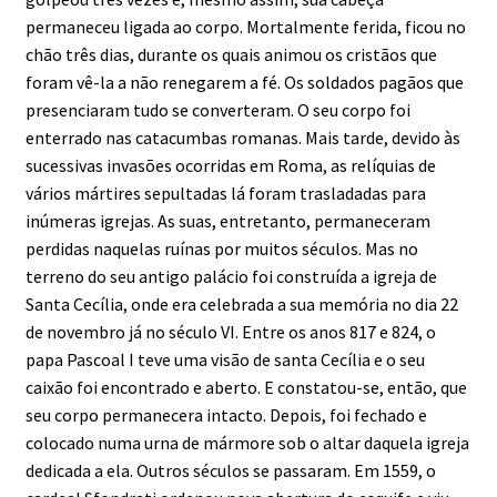
permaneceu ligada ao corpo. Mortalmente ferida, ficou no
chão três dias, durante os quais animou os cristãos que
foram vê-la a não renegarem a fé. Os soldados pagãos que
presenciaram tudo se converteram. O seu corpo foi
enterrado nas catacumbas romanas. Mais tarde, devido às
sucessivas invasões ocorridas em Roma, as relíquias de
vários mártires sepultadas lá foram trasladadas para
inúmeras igrejas. As suas, entretanto, permaneceram
perdidas naquelas ruínas por muitos séculos. Mas no
terreno do seu antigo palácio foi construída a igreja de
Santa Cecília, onde era celebrada a sua memória no dia 22
de novembro já no século VI. Entre os anos 817 e 824, o
papa Pascoal I teve uma visão de santa Cecília e o seu
caixão foi encontrado e aberto. E constatou-se, então, que
seu corpo permanecera intacto. Depois, foi fechado e
colocado numa urna de mármore sob o altar daquela igreja
dedicada a ela. Outros séculos se passaram. Em 1559, o