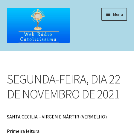
Pular
Pular
Menu
para
para
navegação
o
conteúdo
Home
Programação
SEGUNDA-FEIRA, DIA 22
Liturgia Diária
DE NOVEMBRO DE 2021
Horários de missas
Pedidos de oração, testemunho ou música
SANTA CECILIA – VIRGEM E MÁRTIR (VERMELHO)
Fale conosco
Primeira leitura