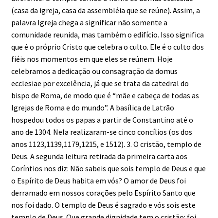
(casa da igreja, casa da assembléia que se reúne). Assim, a
palavra Igreja chega a significar não somente a
comunidade reunida, mas também o edifício. Isso significa
que é o próprio Cristo que celebra o culto. Ele é o culto dos
fiéis nos momentos em que eles se reúnem. Hoje
celebramos a dedicação ou consagração da domus
ecclesiae por excelência, já que se trata da catedral do
bispo de Roma, de modo que é “mãe e cabeça de todas as
Igrejas de Roma e do mundo”. A basílica de Latrão
hospedou todos os papas a partir de Constantino até o
ano de 1304. Nela realizaram-se cinco concílios (os dos
anos 1123,1139,1179,1215, e 1512). 3. O cristão, templo de
Deus. A segunda leitura retirada da primeira carta aos
Coríntios nos diz: Não sabeis que sois templo de Deus e que
o Espírito de Deus habita em vós? O amor de Deus foi
derramado em nossos corações pelo Espírito Santo que
nos foi dado. O templo de Deus é sagrado e vós sois este
templo de Deus. Que grande dignidade tem o cristão: foi