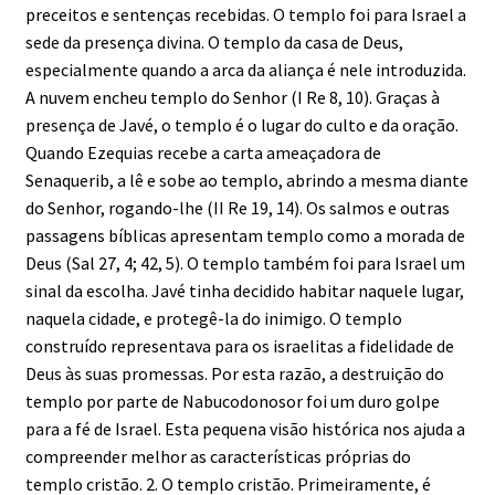
preceitos e sentenças recebidas. O templo foi para Israel a
sede da presença divina. O templo da casa de Deus,
especialmente quando a arca da aliança é nele introduzida.
A nuvem encheu templo do Senhor (I Re 8, 10). Graças à
presença de Javé, o templo é o lugar do culto e da oração.
Quando Ezequias recebe a carta ameaçadora de
Senaquerib, a lê e sobe ao templo, abrindo a mesma diante
do Senhor, rogando-lhe (II Re 19, 14). Os salmos e outras
passagens bíblicas apresentam templo como a morada de
Deus (Sal 27, 4; 42, 5). O templo também foi para Israel um
sinal da escolha. Javé tinha decidido habitar naquele lugar,
naquela cidade, e protegê-la do inimigo. O templo
construído representava para os israelitas a fidelidade de
Deus às suas promessas. Por esta razão, a destruição do
templo por parte de Nabucodonosor foi um duro golpe
para a fé de Israel. Esta pequena visão histórica nos ajuda a
compreender melhor as características próprias do
templo cristão. 2. O templo cristão. Primeiramente, é