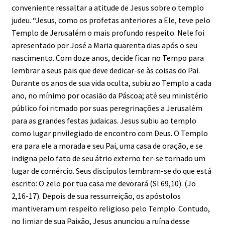
conveniente ressaltar a atitude de Jesus sobre o templo
judeu. “Jesus, como os profetas anteriores a Ele, teve pelo
Templo de Jerusalém o mais profundo respeito. Nele foi
apresentado por José a Maria quarenta dias após o seu
nascimento. Com doze anos, decide ficar no Tempo para
lembrar a seus pais que deve dedicar-se às coisas do Pai.
Durante os anos de sua vida oculta, subiu ao Templo a cada
ano, no mínimo por ocasião da Páscoa; até seu ministério
público foi ritmado por suas peregrinações a Jerusalém
para as grandes festas judaicas. Jesus subiu ao templo
como lugar privilegiado de encontro com Deus. O Templo
era para ele a morada e seu Pai, uma casa de oração, e se
indigna pelo fato de seu átrio externo ter-se tornado um
lugar de comércio. Seus discípulos lembram-se do que está
escrito: O zelo por tua casa me devorará (Sl 69,10). (Jo
2,16-17). Depois de sua ressurreição, os apóstolos
mantiveram um respeito religioso pelo Templo. Contudo,
no limiar de sua Paixão, Jesus anunciou a ruína desse