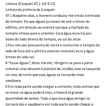
Leitura (Ezequiel 47,1-2.8-9.12)
Leitura da profecia de Ezequiel.
47 1 Naqueles dias, o homem conduziu-me então à entrada
do templo. Eis que águas jorravam de sob o limiar do
edifício, em direção ao oriente (porque a fachada do
templo olhava para o oriente). Essa água escorria por
baixo do lado direito do templo, ao sul do altar.
2 Fez-me sair pela porta do norte e contornar o templo do
lado de fora até o pórtico exterior oriental; eu vi a água
brotar do lado sul.
8 “Essas águas”, disse-me ele, “dirigem-se para a parte
oriental, elas descem à planície do Jordão; elas se lançarão
no mar, de sorte que suas águas se tornarão mais
saudáveis.
9 Em toda parte aonde chegar a corrente, todo animal que
se move na água poderá viver, e haverá lá grande
quantidade de peixes. Tudo o que essa água atingir se
tornará são e saudável e em toda parte aonde chegar a