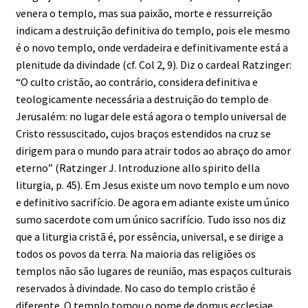
venera o templo, mas sua paixão, morte e ressurreição
indicam a destruição definitiva do templo, pois ele mesmo
é o novo templo, onde verdadeira e definitivamente está a
plenitude da divindade (cf. Col 2, 9). Diz o cardeal Ratzinger:
“O culto cristão, ao contrário, considera definitiva e
teologicamente necessária a destruição do templo de
Jerusalém: no lugar dele está agora o templo universal de
Cristo ressuscitado, cujos braços estendidos na cruz se
dirigem para o mundo para atrair todos ao abraço do amor
eterno” (Ratzinger J. Introduzione allo spirito della
liturgia, p. 45). Em Jesus existe um novo templo e um novo
e definitivo sacrifício. De agora em adiante existe um único
sumo sacerdote com um único sacrifício. Tudo isso nos diz
que a liturgia cristã é, por essência, universal, e se dirige a
todos os povos da terra. Na maioria das religiões os
templos não são lugares de reunião, mas espaços culturais
reservados à divindade. No caso do templo cristão é
diferente. O templo tomou o nome de domus ecclesiae