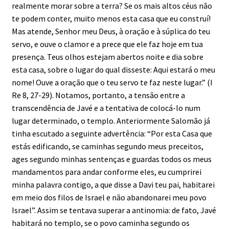
realmente morar sobre a terra? Se os mais altos céus não
te podem conter, muito menos esta casa que eu construí!
Mas atende, Senhor meu Deus, à oração e à súplica do teu
servo, e ouve o clamor e a prece que ele faz hoje em tua
presença. Teus olhos estejam abertos noite e dia sobre
esta casa, sobre o lugar do qual disseste: Aqui estará o meu
nome! Ouve a oração que o teu servo te faz neste lugar.” (I
Re 8, 27-29). Notamos, portanto, a tensão entre a
transcendência de Javé e a tentativa de colocá-lo num
lugar determinado, o templo. Anteriormente Salomão já
tinha escutado a seguinte advertência: “Por esta Casa que
estás edificando, se caminhas segundo meus preceitos,
ages segundo minhas sentenças e guardas todos os meus
mandamentos para andar conforme eles, eu cumprirei
minha palavra contigo, a que disse a Davi teu pai, habitarei
em meio dos filos de Israel e não abandonarei meu povo
Israel”. Assim se tentava superar a antinomia: de fato, Javé
habitará no templo, se o povo caminha segundo os