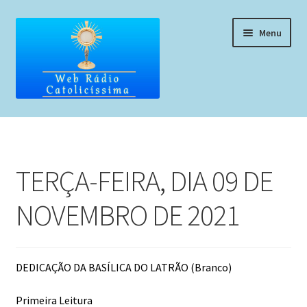
Pular
Pular
Menu
para
para
navegação
o
conteúdo
Home
Programação
TERÇA-FEIRA, DIA 09 DE
Liturgia Diária
NOVEMBRO DE 2021
Horários de missas
Pedidos de oração, testemunho ou música
DEDICAÇÃO DA BASÍLICA DO LATRÃO (Branco)
Fale conosco
Primeira Leitura