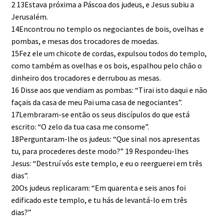
2 13Estava próxima a Páscoa dos judeus, e Jesus subiu a
Jerusalém.
14Encontrou no templo os negociantes de bois, ovelhas e
pombas, e mesas dos trocadores de moedas.
15Fez ele um chicote de cordas, expulsou todos do templo,
como também as ovelhas e os bois, espalhou pelo chão o
dinheiro dos trocadores e derrubou as mesas.
16 Disse aos que vendiam as pombas: “Tirai isto daqui e não
façais da casa de meu Pai uma casa de negociantes”.
17Lembraram-se então os seus discípulos do que está
escrito: “O zelo da tua casa me consome”.
18Perguntaram-lhe os judeus: “Que sinal nos apresentas
tu, para procederes deste modo?” 19 Respondeu-lhes
Jesus: “Destruí vós este templo, e eu o reerguerei em três
dias”.
20Os judeus replicaram: “Em quarenta e seis anos foi
edificado este templo, e tu hás de levantá-lo em três
dias?”