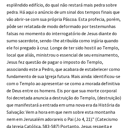
esplêndido edifício, do qual não restará mais pedra sobre
pedra. Há aqui o anúncio de um sinal dos tempos finais que
vão abrir-se com sua própria Páscoa. Esta profecia, porém,
pôde ser relatada de modo deformado por testemunhas
falsas no momento do interrogatório de Jesus diante do
sumo sacerdote, sendo-lhe atribuída como injúria quando
ele foi pregado à cruz. Longe de ter sido hostil ao Templo,
local que aliás, ministrou o essencial de seu ensinamento,
Jesus fez questão de pagar o imposto do Templo,
associando este a Pedro, que acabara de estabelecer como
fundamento de sua Igreja futura. Mais ainda: identificou-se
com o Templo ao apresentar-se como a morada definitiva
de Deus entre os homens. Eis por que sua morte corporal
foi decretada anuncia a destruição do Templo, (destruição)
que manifestará a entrada em uma nova era da História da
Salvação: Vem a hora em que nem sobre esta montanha
nem em Jerusalém adorareis o Pai (Jo 4, 21).” (Catecismo
da Igreja Católica, 583-587) Portanto, Jesus respeita e