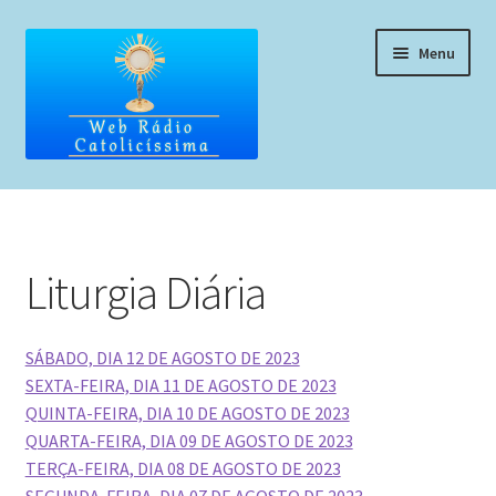
Pular
Pular
Menu
para
para
navegação
o
conteúdo
Home
Programação
Liturgia Diária
Liturgia Diária
SÁBADO, DIA 12 DE AGOSTO DE 2023
Horários de missas
SEXTA-FEIRA, DIA 11 DE AGOSTO DE 2023
QUINTA-FEIRA, DIA 10 DE AGOSTO DE 2023
Pedidos de oração, testemunho ou música
QUARTA-FEIRA, DIA 09 DE AGOSTO DE 2023
TERÇA-FEIRA, DIA 08 DE AGOSTO DE 2023
Fale conosco