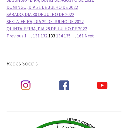
SEGUNDA-FEIRA, DIA 01 DE AGOSTO DE 2022
DOMINGO, DIA 31 DE JULHO DE 2022
SÁBADO, DIA 30 DE JULHO DE 2022
SEXTA-FEIRA, DIA 29 DE JULHO DE 2022
QUINTA-FEIRA, DIA 28 DE JULHO DE 2022
Navegação
Previous
1
…
131
132
133
134
135
…
161
Next
por
posts
Redes Sociais
TEMPO COMUM