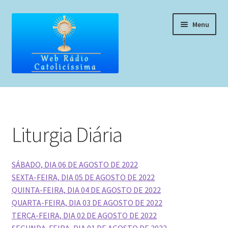
Pular
Pular
Menu
para
para
navegação
o
conteúdo
Home
Programação
Liturgia Diária
Liturgia Diária
SÁBADO, DIA 06 DE AGOSTO DE 2022
Horários de missas
SEXTA-FEIRA, DIA 05 DE AGOSTO DE 2022
QUINTA-FEIRA, DIA 04 DE AGOSTO DE 2022
Pedidos de oração, testemunho ou música
QUARTA-FEIRA, DIA 03 DE AGOSTO DE 2022
TERÇA-FEIRA, DIA 02 DE AGOSTO DE 2022
Fale conosco